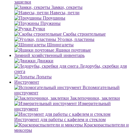
защелки
Замки, секреты
Навесы, петли
Проушины
Пружины
Ручки
Скобы строительные
Уголки, пластины
Шпингалеты
Ящики почтовые
Зимний хозяйственный инвентарь
Движки
Ледорубы, скребки для
снега
Лопаты
Инструмент
Вспомогательный
инструмент
Заклепочники, заклепки
Измерительный
инструмент
Инструмент для работы с кафелем и стеклом
Краскораспылители и
миксеры