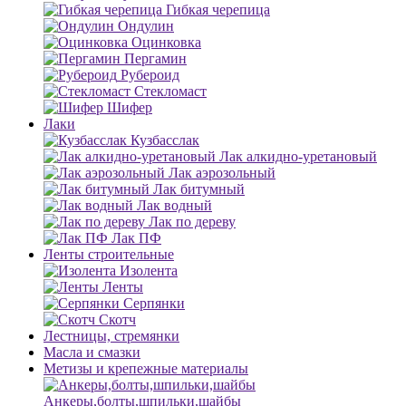
Гибкая черепица
Ондулин
Оцинковка
Пергамин
Рубероид
Стекломаст
Шифер
Лаки
Кузбасслак
Лак алкидно-уретановый
Лак аэрозольный
Лак битумный
Лак водный
Лак по дереву
Лак ПФ
Ленты строительные
Изолента
Ленты
Серпянки
Скотч
Лестницы, стремянки
Масла и смазки
Метизы и крепежные материалы
Анкеры,болты,шпильки,шайбы