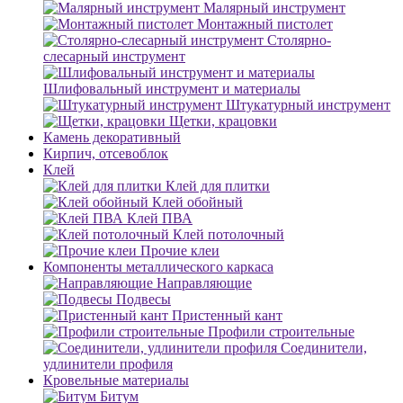
Малярный инструмент
Монтажный пистолет
Столярно-
слесарный инструмент
Шлифовальный инструмент и материалы
Штукатурный инструмент
Щетки, крацовки
Камень декоративный
Кирпич, отсевоблок
Клей
Клей для плитки
Клей обойный
Клей ПВА
Клей потолочный
Прочие клеи
Компоненты металлического каркаса
Направляющие
Подвесы
Пристенный кант
Профили строительные
Соединители,
удлинители профиля
Кровельные материалы
Битум