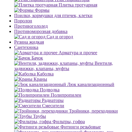
Плитка тротуарная
Формы
Поилки, кормушки для птичек, клетки
Поролон
Противогололед
Противоморозная добавка
Сад и огород
Резина жидкая
Сантехника
Арматура и прочее
Бачок
Вентиля,
задвижки, клапаны, муфты
Каболка
Краны
Люк канализационный
Подводка
Полипропилен
Радиаторы
Смесители
Тройники, переходники
Трубы
Фильтры, гофра
Фитинги резьбовые