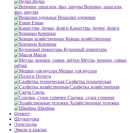
Ведра
Веревки, шпагаты,
фал, шнуры
Вешалки одежные
Ерши
Канистры, бочки, фляги
Коврики
Ковши хозяйственные
Корзины
Кухонный инвентарь
Марля
Метлы, веники, совки,
щётки
Мешки для мусора
Пологи
Салфетка техническая
Салфетка хозяйственная
Свеча
Спички, сухое горючее
Хозяйственные тележки
Швабры
Цемент
Штукатурка
Электроды
Эмали и краски