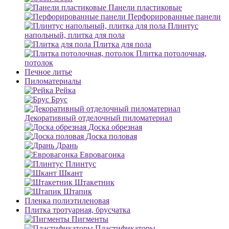
Панели пластиковые
Перфорированные панели
Плинтус
напольный, плитка для пола
Плитка для пола
Плитка потолочная,
потолок
Печное литье
Пиломатериалы
Рейка
Брус
Декоративный отделочный пиломатериал
Доска обрезная
Доска половая
Дрань
Евровагонка
Плинтус
Шкант
Штакетник
Штапик
Пленка полиэтиленовая
Плитка тротуарная, брусчатка
Пигменты
Пластификаторы