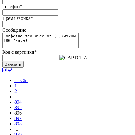
Телефон
*
Время звонка
*
Сообщение
Код с картинки
*
Заказать
← Ctrl
1
2
...
894
895
896
897
898
...
959