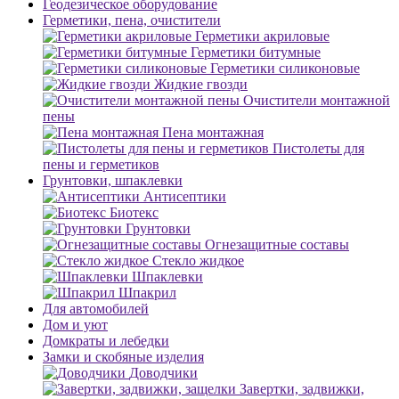
Геодезическое оборудование
Герметики, пена, очистители
Герметики акриловые
Герметики битумные
Герметики силиконовые
Жидкие гвозди
Очистители монтажной
пены
Пена монтажная
Пистолеты для
пены и герметиков
Грунтовки, шпаклевки
Антисептики
Биотекс
Грунтовки
Огнезащитные составы
Стекло жидкое
Шпаклевки
Шпакрил
Для автомобилей
Дом и уют
Домкраты и лебедки
Замки и скобяные изделия
Доводчики
Завертки, задвижки,