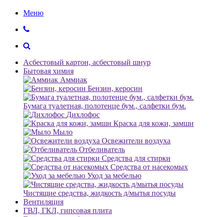
Меню
Асбестовый картон, асбестовый шнур
Бытовая химия
Аммиак
Бензин, керосин
Бумага туалетная, полотенце бум., салфетки бум.
Дихлофос
Краска для кожи, замши
Мыло
Освежители воздуха
Отбеливатель
Средства для стирки
Средства от насекомых
Уход за мебелью
Чистящие средства, жидкость д/мытья посуды
Вентиляция
ГВЛ, ГКЛ, гипсовая плита