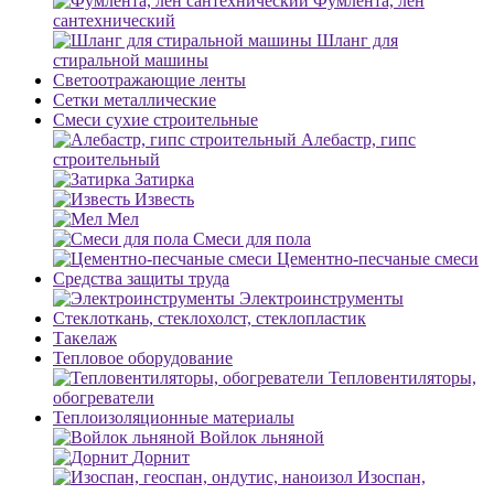
Фумлента, лен
сантехнический
Шланг для
стиральной машины
Светоотражающие ленты
Сетки металлические
Смеси сухие строительные
Алебастр, гипс
строительный
Затирка
Известь
Мел
Смеси для пола
Цементно-песчаные смеси
Средства защиты труда
Электроинструменты
Стеклоткань, стеклохолст, стеклопластик
Такелаж
Тепловое оборудование
Тепловентиляторы,
обогреватели
Теплоизоляционные материалы
Войлок льняной
Дорнит
Изоспан,