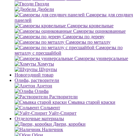
Гвозди
Дюбели
Саморезы для сендвич
панелей
Саморезы кровельные
Саморезы оцинкованные
Саморезы по дереву
Саморезы по металлу
Саморезы по
металлу с пресшайбой
Саморезы универсальные
Хомуты
Шурупы
Новогодний товар
Олифа, растворители
Ацетон
Олифа
Растворители
Смывка старой краски
Сольвент
Уайт-Спирит
Отделочные материалы
Двери, коробки
Наличник
Обои