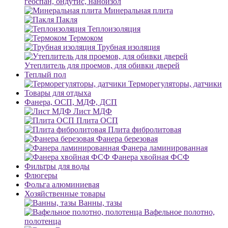
геоспан, ондутис, наноизол
Минеральная плита
Пакля
Теплоизоляция
Термоком
Трубная изоляция
Утеплитель для проемов, для обивки дверей
Теплый пол
Терморегуляторы, датчики
Товары для отдыха
Фанера, ОСП, МДФ, ДСП
Лист МДФ
Плита ОСП
Плита фибролитовая
Фанера березовая
Фанера ламинированная
Фанера хвойная ФСФ
Фильтры для воды
Флюгеры
Фольга алюминиевая
Хозяйственные товары
Ванны, тазы
Вафельное полотно,
полотенца