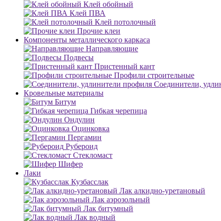
Клей обойный
Клей ПВА
Клей потолочный
Прочие клеи
Компоненты металлического каркаса
Направляющие
Подвесы
Пристенный кант
Профили строительные
Соединители, удли
Кровельные материалы
Битум
Гибкая черепица
Ондулин
Оцинковка
Пергамин
Рубероид
Стекломаст
Шифер
Лаки
Кузбасслак
Лак алкидно-уретановый
Лак аэрозольный
Лак битумный
Лак водный