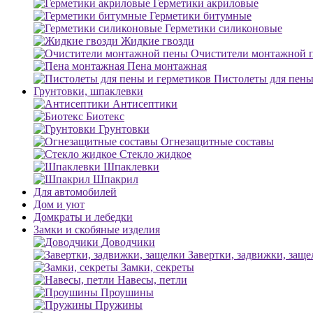
Герметики акриловые
Герметики битумные
Герметики силиконовые
Жидкие гвозди
Очистители монтажной 
Пена монтажная
Пистолеты для пены
Грунтовки, шпаклевки
Антисептики
Биотекс
Грунтовки
Огнезащитные составы
Стекло жидкое
Шпаклевки
Шпакрил
Для автомобилей
Дом и уют
Домкраты и лебедки
Замки и скобяные изделия
Доводчики
Завертки, задвижки, заще
Замки, секреты
Навесы, петли
Проушины
Пружины