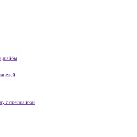
и,шайбы
панелей
лу с пресшайбой