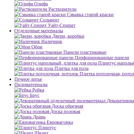
Олифа
Растворители
Смывка старой краски
Сольвент
Уайт-Спирит
Отделочные материалы
Двери, коробки
Наличник
Обои
Панели пластиковые
Перфорированные панели
Плинтус напольн
Плитка для пола
Плитка потолочная, пото
Печное литье
Пиломатериалы
Рейка
Брус
Декоративны
Доска обрезная
Доска половая
Дрань
Евровагонка
Плинтус
Шкант