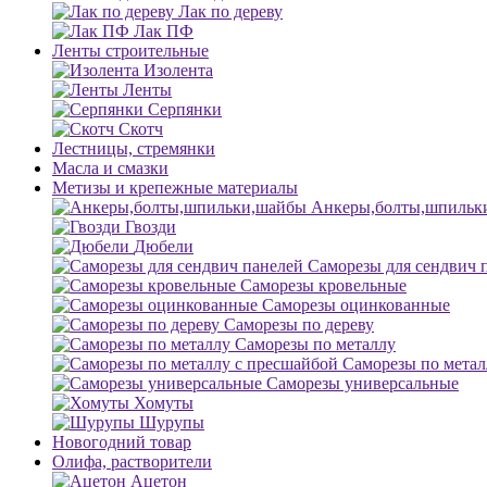
Лак по дереву
Лак ПФ
Ленты строительные
Изолента
Ленты
Серпянки
Скотч
Лестницы, стремянки
Масла и смазки
Метизы и крепежные материалы
Анкеры,болты,шпильк
Гвозди
Дюбели
Саморезы для сендвич 
Саморезы кровельные
Саморезы оцинкованные
Саморезы по дереву
Саморезы по металлу
Саморезы по метал
Саморезы универсальные
Хомуты
Шурупы
Новогодний товар
Олифа, растворители
Ацетон