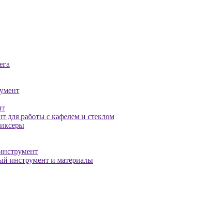
ега
умент
нт
т для работы с кафелем и стеклом
миксеры
инструмент
й инструмент и материалы