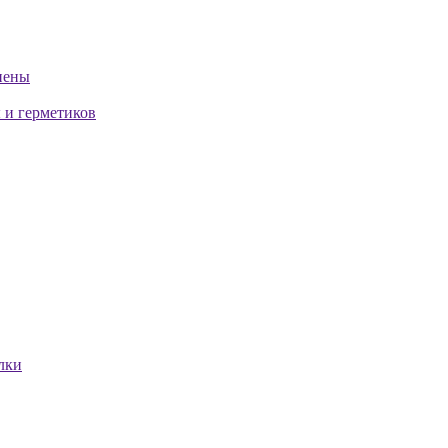
пены
 и герметиков
лки