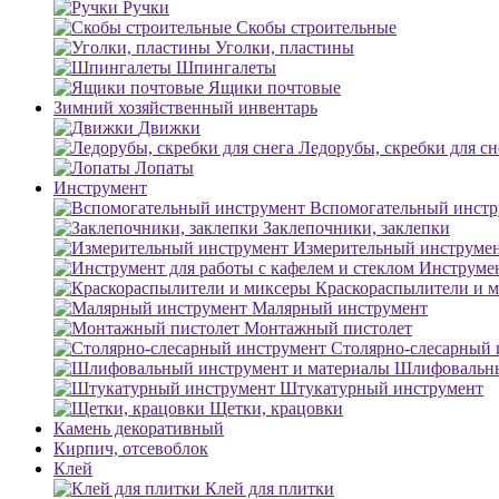
Ручки
Скобы строительные
Уголки, пластины
Шпингалеты
Ящики почтовые
Зимний хозяйственный инвентарь
Движки
Ледорубы, скребки для сн
Лопаты
Инструмент
Вспомогательный инстр
Заклепочники, заклепки
Измерительный инструме
Инструмен
Краскораспылители и 
Малярный инструмент
Монтажный пистолет
Столярно-слесарный 
Шлифовальны
Штукатурный инструмент
Щетки, крацовки
Камень декоративный
Кирпич, отсевоблок
Клей
Клей для плитки