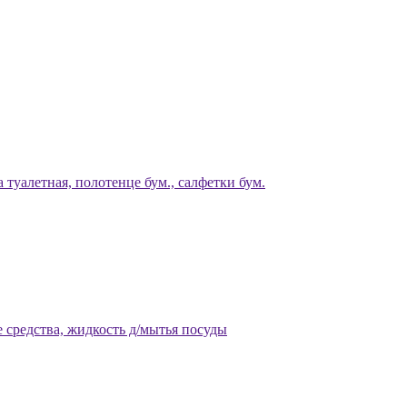
 туалетная, полотенце бум., салфетки бум.
 средства, жидкость д/мытья посуды