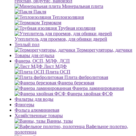
геоспан, ондутис, наноизол
Минеральная плита
Пакля
Теплоизоляция
Термоком
Трубная изоляция
Утеплитель для проемов, для обивки дверей
Теплый пол
Терморегуляторы, датчики
Товары для отдыха
Фанера, ОСП, МДФ, ДСП
Лист МДФ
Плита ОСП
Плита фибролитовая
Фанера березовая
Фанера ламинированная
Фанера хвойная ФСФ
Фильтры для воды
Флюгеры
Фольга алюминиевая
Хозяйственные товары
Ванны, тазы
Вафельное полотно,
полотенца