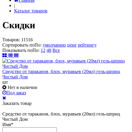
Главная
|
Каталог товаров
Скидки
Товаров:
11516
Сортировать по
По
:
умолчанию
цене
рейтингу
Показывать по
По
:
12
48
Все
Средство от тараканов, блох, муравьев (20мл) гель-шприц
Чистый Дом
шт
Нет в наличии
Под заказ
Заказать товар
Средство от тараканов, блох, муравьев (20мл) гель-шприц
Чистый Дом
Имя
*