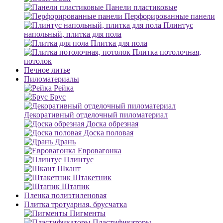
Панели пластиковые
Перфорированные панели
Плинтус
напольный, плитка для пола
Плитка для пола
Плитка потолочная,
потолок
Печное литье
Пиломатериалы
Рейка
Брус
Декоративный отделочный пиломатериал
Доска обрезная
Доска половая
Дрань
Евровагонка
Плинтус
Шкант
Штакетник
Штапик
Пленка полиэтиленовая
Плитка тротуарная, брусчатка
Пигменты
Пластификаторы