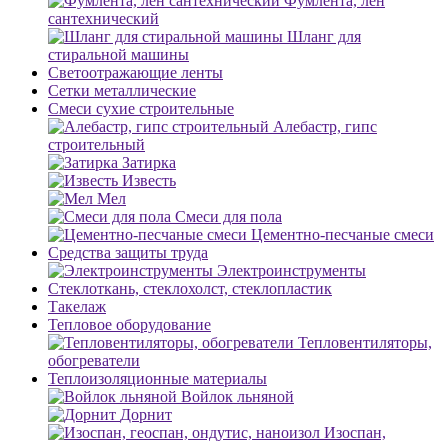
Фумлента, лен
сантехнический
Шланг для
стиральной машины
Светоотражающие ленты
Сетки металлические
Смеси сухие строительные
Алебастр, гипс
строительный
Затирка
Известь
Мел
Смеси для пола
Цементно-песчаные смеси
Средства защиты труда
Электроинструменты
Стеклоткань, стеклохолст, стеклопластик
Такелаж
Тепловое оборудование
Тепловентиляторы,
обогреватели
Теплоизоляционные материалы
Войлок льняной
Дорнит
Изоспан,