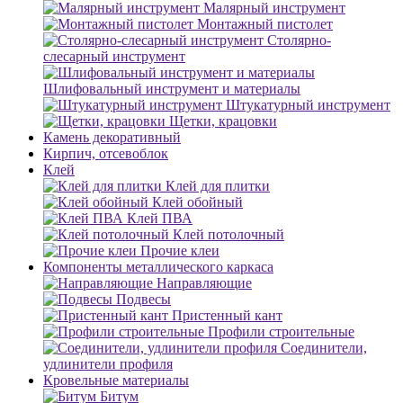
Малярный инструмент
Монтажный пистолет
Столярно-
слесарный инструмент
Шлифовальный инструмент и материалы
Штукатурный инструмент
Щетки, крацовки
Камень декоративный
Кирпич, отсевоблок
Клей
Клей для плитки
Клей обойный
Клей ПВА
Клей потолочный
Прочие клеи
Компоненты металлического каркаса
Направляющие
Подвесы
Пристенный кант
Профили строительные
Соединители,
удлинители профиля
Кровельные материалы
Битум