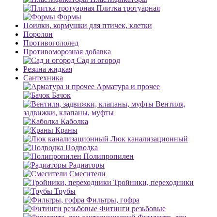
Плитка тротуарная
Формы
Поилки, кормушки для птичек, клетки
Поролон
Противогололед
Противоморозная добавка
Сад и огород
Резина жидкая
Сантехника
Арматура и прочее
Бачок
Вентиля,
задвижки, клапаны, муфты
Каболка
Краны
Люк канализационный
Подводка
Полипропилен
Радиаторы
Смесители
Тройники, переходники
Трубы
Фильтры, гофра
Фитинги резьбовые