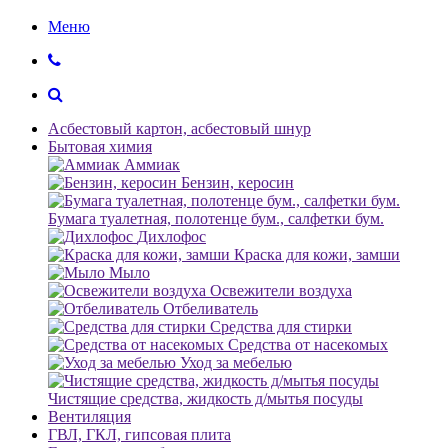
Меню
Асбестовый картон, асбестовый шнур
Бытовая химия
Аммиак
Бензин, керосин
Бумага туалетная, полотенце бум., салфетки бум.
Дихлофос
Краска для кожи, замши
Мыло
Освежители воздуха
Отбеливатель
Средства для стирки
Средства от насекомых
Уход за мебелью
Чистящие средства, жидкость д/мытья посуды
Вентиляция
ГВЛ, ГКЛ, гипсовая плита