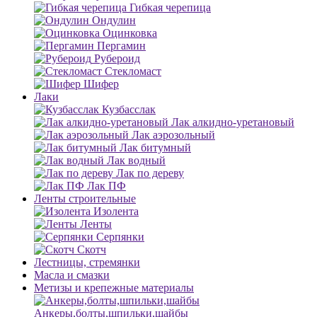
Гибкая черепица
Ондулин
Оцинковка
Пергамин
Рубероид
Стекломаст
Шифер
Лаки
Кузбасслак
Лак алкидно-уретановый
Лак аэрозольный
Лак битумный
Лак водный
Лак по дереву
Лак ПФ
Ленты строительные
Изолента
Ленты
Серпянки
Скотч
Лестницы, стремянки
Масла и смазки
Метизы и крепежные материалы
Анкеры,болты,шпильки,шайбы