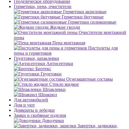
Геодезическое оборудование
Герметики, пена, очистители
Герметики акриловые
Герметики битумные
Герметики силиконовые
Жидкие гвозди
Очистители монтажной
пены
Пена монтажная
Пистолеты для
пены и герметиков
Грунтовки, шпаклевки
Антисептики
Биотекс
Грунтовки
Огнезащитные составы
Стекло жидкое
Шпаклевки
Шпакрил
Для автомобилей
Дом и уют
Домкраты и лебедки
Замки и скобяные изделия
Доводчики
Завертки, задвижки,