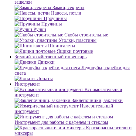
защелки
Замки, секреты
Навесы, петли
Проушины
Пружины
Ручки
Скобы строительные
Уголки, пластины
Шпингалеты
Ящики почтовые
Зимний хозяйственный инвентарь
Движки
Ледорубы, скребки для
снега
Лопаты
Инструмент
Вспомогательный
инструмент
Заклепочники, заклепки
Измерительный
инструмент
Инструмент для работы с кафелем и стеклом
Краскораспылители и
миксеры