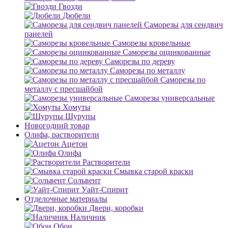
Гвозди
Дюбели
Саморезы для сендвич
панелей
Саморезы кровельные
Саморезы оцинкованные
Саморезы по дереву
Саморезы по металлу
Саморезы по
металлу с пресшайбой
Саморезы универсальные
Хомуты
Шурупы
Новогодний товар
Олифа, растворители
Ацетон
Олифа
Растворители
Смывка старой краски
Сольвент
Уайт-Спирит
Отделочные материалы
Двери, коробки
Наличник
Обои