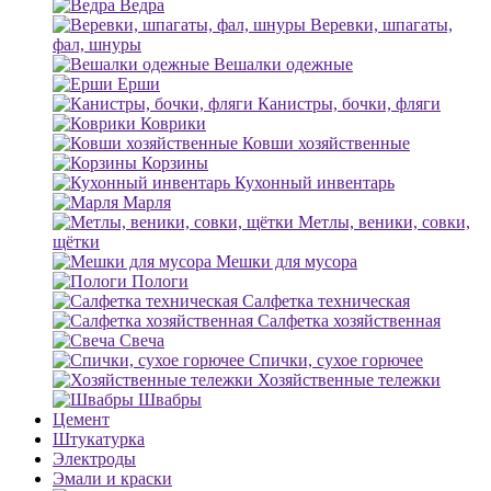
Ведра
Веревки, шпагаты,
фал, шнуры
Вешалки одежные
Ерши
Канистры, бочки, фляги
Коврики
Ковши хозяйственные
Корзины
Кухонный инвентарь
Марля
Метлы, веники, совки,
щётки
Мешки для мусора
Пологи
Салфетка техническая
Салфетка хозяйственная
Свеча
Спички, сухое горючее
Хозяйственные тележки
Швабры
Цемент
Штукатурка
Электроды
Эмали и краски