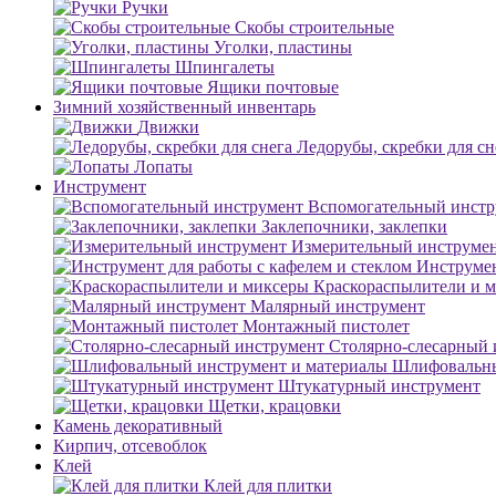
Ручки
Скобы строительные
Уголки, пластины
Шпингалеты
Ящики почтовые
Зимний хозяйственный инвентарь
Движки
Ледорубы, скребки для сн
Лопаты
Инструмент
Вспомогательный инстр
Заклепочники, заклепки
Измерительный инструме
Инструмен
Краскораспылители и 
Малярный инструмент
Монтажный пистолет
Столярно-слесарный 
Шлифовальны
Штукатурный инструмент
Щетки, крацовки
Камень декоративный
Кирпич, отсевоблок
Клей
Клей для плитки