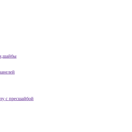
и,шайбы
панелей
лу с пресшайбой