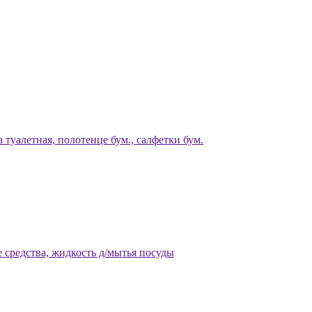
 туалетная, полотенце бум., салфетки бум.
 средства, жидкость д/мытья посуды