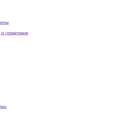
пены
 и герметиков
лки