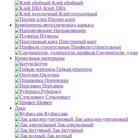
Клей обойный
Клей ПВА
Клей потолочный
Прочие клеи
Компоненты металлического каркаса
Направляющие
Подвесы
Пристенный кант
Профили строительные
Соединители, удли
Кровельные материалы
Битум
Гибкая черепица
Ондулин
Оцинковка
Пергамин
Рубероид
Стекломаст
Шифер
Лаки
Кузбасслак
Лак алкидно-уретановый
Лак аэрозольный
Лак битумный
Лак водный