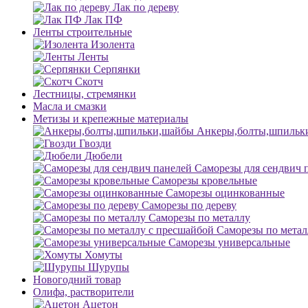
Лак по дереву
Лак ПФ
Ленты строительные
Изолента
Ленты
Серпянки
Скотч
Лестницы, стремянки
Масла и смазки
Метизы и крепежные материалы
Анкеры,болты,шпильк
Гвозди
Дюбели
Саморезы для сендвич 
Саморезы кровельные
Саморезы оцинкованные
Саморезы по дереву
Саморезы по металлу
Саморезы по метал
Саморезы универсальные
Хомуты
Шурупы
Новогодний товар
Олифа, растворители
Ацетон