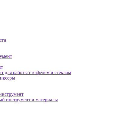
ега
умент
нт
т для работы с кафелем и стеклом
миксеры
инструмент
й инструмент и материалы