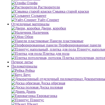
Олифа
Растворители
Смывка старой краски
Сольвент
Уайт-Спирит
Отделочные материалы
Двери, коробки
Наличник
Обои
Панели пластиковые
Перфорированные панели
Плинтус напольн
Плитка для пола
Плитка потолочная, пото
Печное литье
Пиломатериалы
Рейка
Брус
Декоративны
Доска обрезная
Доска половая
Дрань
Евровагонка
Плинтус
Шкант