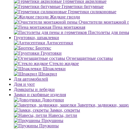
Герметики акриловые
Герметики битумные
Герметики силиконовые
Жидкие гвозди
Очистители монтажной 
Пена монтажная
Пистолеты для пены
Грунтовки, шпаклевки
Антисептики
Биотекс
Грунтовки
Огнезащитные составы
Стекло жидкое
Шпаклевки
Шпакрил
Для автомобилей
Дом и уют
Домкраты и лебедки
Замки и скобяные изделия
Доводчики
Завертки, задвижки, заще
Замки, секреты
Навесы, петли
Проушины
Пружины