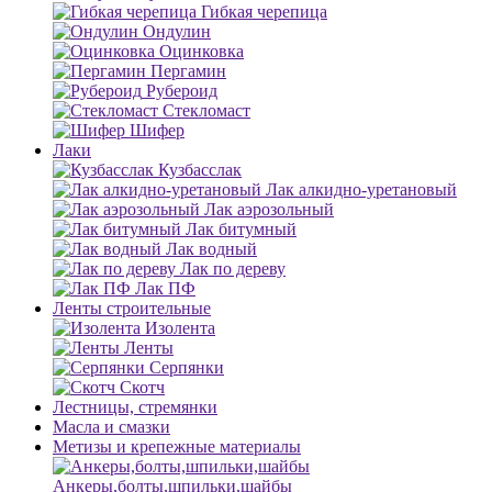
Гибкая черепица
Ондулин
Оцинковка
Пергамин
Рубероид
Стекломаст
Шифер
Лаки
Кузбасслак
Лак алкидно-уретановый
Лак аэрозольный
Лак битумный
Лак водный
Лак по дереву
Лак ПФ
Ленты строительные
Изолента
Ленты
Серпянки
Скотч
Лестницы, стремянки
Масла и смазки
Метизы и крепежные материалы
Анкеры,болты,шпильки,шайбы