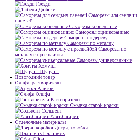
Гвозди
Дюбели
Саморезы для сендвич
панелей
Саморезы кровельные
Саморезы оцинкованные
Саморезы по дереву
Саморезы по металлу
Саморезы по
металлу с пресшайбой
Саморезы универсальные
Хомуты
Шурупы
Новогодний товар
Олифа, растворители
Ацетон
Олифа
Растворители
Смывка старой краски
Сольвент
Уайт-Спирит
Отделочные материалы
Двери, коробки
Наличник
Обои