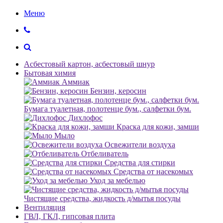
Меню
Асбестовый картон, асбестовый шнур
Бытовая химия
Аммиак
Бензин, керосин
Бумага туалетная, полотенце бум., салфетки бум.
Дихлофос
Краска для кожи, замши
Мыло
Освежители воздуха
Отбеливатель
Средства для стирки
Средства от насекомых
Уход за мебелью
Чистящие средства, жидкость д/мытья посуды
Вентиляция
ГВЛ, ГКЛ, гипсовая плита