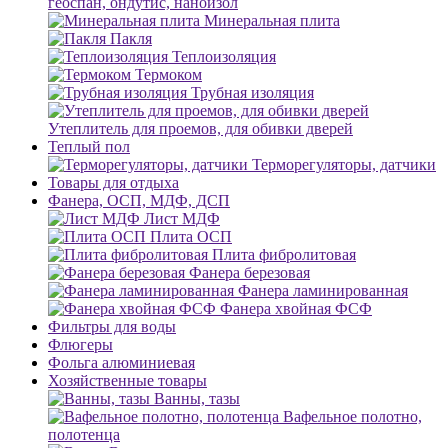
геоспан, ондутис, наноизол
Минеральная плита
Пакля
Теплоизоляция
Термоком
Трубная изоляция
Утеплитель для проемов, для обивки дверей
Теплый пол
Терморегуляторы, датчики
Товары для отдыха
Фанера, ОСП, МДФ, ДСП
Лист МДФ
Плита ОСП
Плита фибролитовая
Фанера березовая
Фанера ламинированная
Фанера хвойная ФСФ
Фильтры для воды
Флюгеры
Фольга алюминиевая
Хозяйственные товары
Ванны, тазы
Вафельное полотно,
полотенца