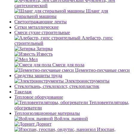
Фумлента, лен
сантехнический
Шланг для
стиральной машины
Светоотражающие ленты
Сетки металлические
Смеси сухие строительные
Алебастр, гипс
строительный
Затирка
Известь
Мел
Смеси для пола
Цементно-песчаные смеси
Средства защиты труда
Электроинструменты
Стеклоткань, стеклохолст, стеклопластик
Такелаж
Тепловое оборудование
Тепловентиляторы,
обогреватели
Теплоизоляционные материалы
Войлок льняной
Дорнит
Изоспан,