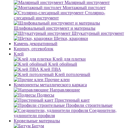
Малярный инструмент
Монтажный пистолет
Столярно-
слесарный инструмент
Шлифовальный инструмент и материалы
Штукатурный инструмент
Щетки, крацовки
Камень декоративный
Кирпич, отсевоблок
Клей
Клей для плитки
Клей обойный
Клей ПВА
Клей потолочный
Прочие клеи
Компоненты металлического каркаса
Направляющие
Подвесы
Пристенный кант
Профили строительные
Соединители,
удлинители профиля
Кровельные материалы
Битум