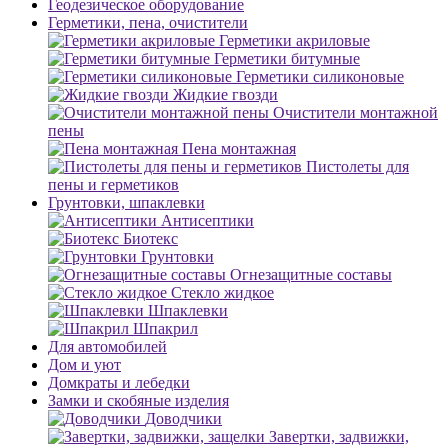
Геодезическое оборудование
Герметики, пена, очистители
Герметики акриловые
Герметики битумные
Герметики силиконовые
Жидкие гвозди
Очистители монтажной
пены
Пена монтажная
Пистолеты для
пены и герметиков
Грунтовки, шпаклевки
Антисептики
Биотекс
Грунтовки
Огнезащитные составы
Стекло жидкое
Шпаклевки
Шпакрил
Для автомобилей
Дом и уют
Домкраты и лебедки
Замки и скобяные изделия
Доводчики
Завертки, задвижки,