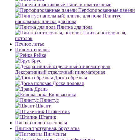
Панели пластиковые
Перфорированные панели
Плинтус
напольный, плитка для пола
Плитка для пола
Плитка потолочная,
потолок
Печное литье
Пиломатериалы
Рейка
Брус
Декоративный отделочный пиломатериал
Доска обрезная
Доска половая
Дрань
Евровагонка
Плинтус
Шкант
Штакетник
Штапик
Пленка полиэтиленовая
Плитка тротуарная, брусчатка
Пигменты
Пластификаторы