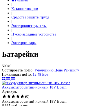
Главная
|
Каталог товаров
|
Средства защиты труда
|
Электроинструменты
|
Пуско-зарядные устройства
|
Электротовары
Батарейки
50049
Сортировать по
По
:
Умолчанию
Цене
Рейтингу
Показывать по
По
:
12
48
Все
Аккумулятор литий-ионный 18V Bosch
Артикул: -
(0)
Аккумулятор литий-ионный 18V Bosch
6 685
руб.
за шт