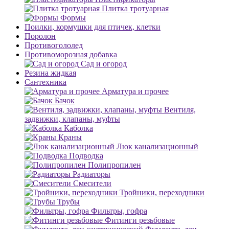
Плитка тротуарная
Формы
Поилки, кормушки для птичек, клетки
Поролон
Противогололед
Противоморозная добавка
Сад и огород
Резина жидкая
Сантехника
Арматура и прочее
Бачок
Вентиля,
задвижки, клапаны, муфты
Каболка
Краны
Люк канализационный
Подводка
Полипропилен
Радиаторы
Смесители
Тройники, переходники
Трубы
Фильтры, гофра
Фитинги резьбовые