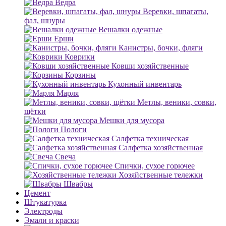
Ведра
Веревки, шпагаты,
фал, шнуры
Вешалки одежные
Ерши
Канистры, бочки, фляги
Коврики
Ковши хозяйственные
Корзины
Кухонный инвентарь
Марля
Метлы, веники, совки,
щётки
Мешки для мусора
Пологи
Салфетка техническая
Салфетка хозяйственная
Свеча
Спички, сухое горючее
Хозяйственные тележки
Швабры
Цемент
Штукатурка
Электроды
Эмали и краски