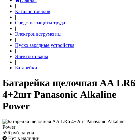
Главная
|
Каталог товаров
|
Средства защиты труда
|
Электроинструменты
|
Пуско-зарядные устройства
|
Электротовары
|
Батарейки
Батарейка щелочная АА LR6
4+2шт Panasonic Аlkaline
Power
556
руб. за упа
Нет в наличии