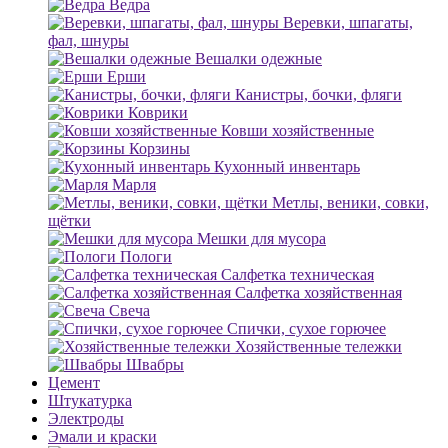
Ведра
Веревки, шпагаты,
фал, шнуры
Вешалки одежные
Ерши
Канистры, бочки, фляги
Коврики
Ковши хозяйственные
Корзины
Кухонный инвентарь
Марля
Метлы, веники, совки,
щётки
Мешки для мусора
Пологи
Салфетка техническая
Салфетка хозяйственная
Свеча
Спички, сухое горючее
Хозяйственные тележки
Швабры
Цемент
Штукатурка
Электроды
Эмали и краски