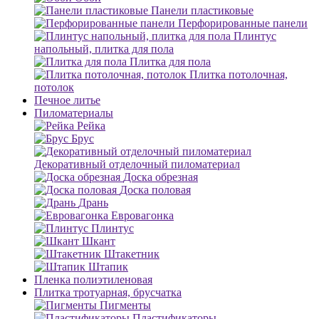
Панели пластиковые
Перфорированные панели
Плинтус
напольный, плитка для пола
Плитка для пола
Плитка потолочная,
потолок
Печное литье
Пиломатериалы
Рейка
Брус
Декоративный отделочный пиломатериал
Доска обрезная
Доска половая
Дрань
Евровагонка
Плинтус
Шкант
Штакетник
Штапик
Пленка полиэтиленовая
Плитка тротуарная, брусчатка
Пигменты
Пластификаторы