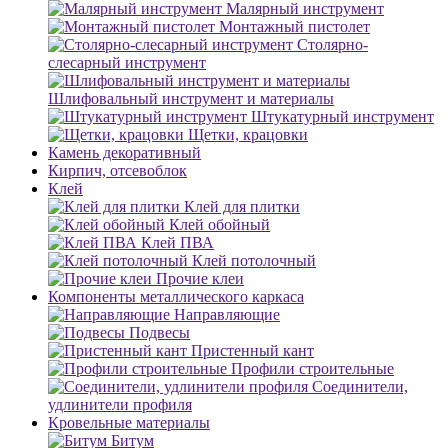
Малярный инструмент
Монтажный пистолет
Столярно-
слесарный инструмент
Шлифовальный инструмент и материалы
Штукатурный инструмент
Щетки, крацовки
Камень декоративный
Кирпич, отсевоблок
Клей
Клей для плитки
Клей обойный
Клей ПВА
Клей потолочный
Прочие клеи
Компоненты металлического каркаса
Направляющие
Подвесы
Пристенный кант
Профили строительные
Соединители,
удлинители профиля
Кровельные материалы
Битум