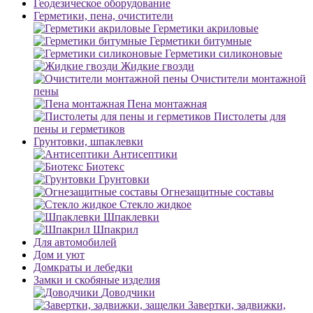
Геодезическое оборудование
Герметики, пена, очистители
Герметики акриловые
Герметики битумные
Герметики силиконовые
Жидкие гвозди
Очистители монтажной
пены
Пена монтажная
Пистолеты для
пены и герметиков
Грунтовки, шпаклевки
Антисептики
Биотекс
Грунтовки
Огнезащитные составы
Стекло жидкое
Шпаклевки
Шпакрил
Для автомобилей
Дом и уют
Домкраты и лебедки
Замки и скобяные изделия
Доводчики
Завертки, задвижки,