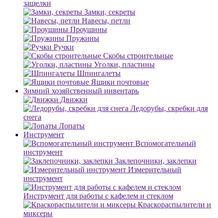
защелки
Замки, секреты
Навесы, петли
Проушины
Пружины
Ручки
Скобы строительные
Уголки, пластины
Шпингалеты
Ящики почтовые
Зимний хозяйственный инвентарь
Движки
Ледорубы, скребки для
снега
Лопаты
Инструмент
Вспомогательный
инструмент
Заклепочники, заклепки
Измерительный
инструмент
Инструмент для работы с кафелем и стеклом
Краскораспылители и
миксеры