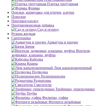
Плитка тротуарная
Формы
Поилки, кормушки для птичек, клетки
Поролон
Противогололед
Противоморозная добавка
Сад и огород
Резина жидкая
Сантехника
Арматура и прочее
Бачок
Вентиля,
задвижки, клапаны, муфты
Каболка
Краны
Люк канализационный
Подводка
Полипропилен
Радиаторы
Смесители
Тройники, переходники
Трубы
Фильтры, гофра
Фитинги резьбовые