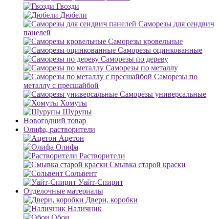
Гвозди
Дюбели
Саморезы для сендвич
панелей
Саморезы кровельные
Саморезы оцинкованные
Саморезы по дереву
Саморезы по металлу
Саморезы по
металлу с пресшайбой
Саморезы универсальные
Хомуты
Шурупы
Новогодний товар
Олифа, растворители
Ацетон
Олифа
Растворители
Смывка старой краски
Сольвент
Уайт-Спирит
Отделочные материалы
Двери, коробки
Наличник
Обои