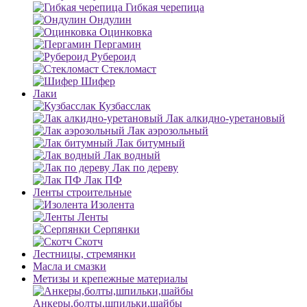
Гибкая черепица
Ондулин
Оцинковка
Пергамин
Рубероид
Стекломаст
Шифер
Лаки
Кузбасслак
Лак алкидно-уретановый
Лак аэрозольный
Лак битумный
Лак водный
Лак по дереву
Лак ПФ
Ленты строительные
Изолента
Ленты
Серпянки
Скотч
Лестницы, стремянки
Масла и смазки
Метизы и крепежные материалы
Анкеры,болты,шпильки,шайбы