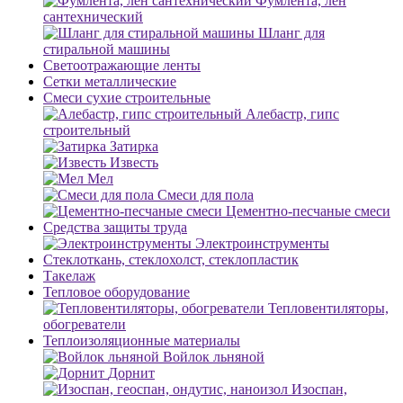
Фумлента, лен
сантехнический
Шланг для
стиральной машины
Светоотражающие ленты
Сетки металлические
Смеси сухие строительные
Алебастр, гипс
строительный
Затирка
Известь
Мел
Смеси для пола
Цементно-песчаные смеси
Средства защиты труда
Электроинструменты
Стеклоткань, стеклохолст, стеклопластик
Такелаж
Тепловое оборудование
Тепловентиляторы,
обогреватели
Теплоизоляционные материалы
Войлок льняной
Дорнит
Изоспан,