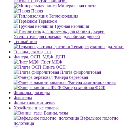
геоспан, ондутис, наноизол
Минеральная плита
Пакля
Теплоизоляция
Термоком
Трубная изоляция
Утеплитель для проемов, для обивки дверей
Теплый пол
Терморегуляторы, датчики
Товары для отдыха
Фанера, ОСП, МДФ, ДСП
Лист МДФ
Плита ОСП
Плита фибролитовая
Фанера березовая
Фанера ламинированная
Фанера хвойная ФСФ
Фильтры для воды
Флюгеры
Фольга алюминиевая
Хозяйственные товары
Ванны, тазы
Вафельное полотно,
полотенца