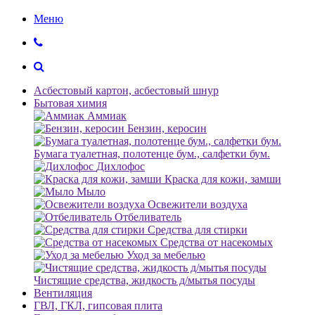
Меню
Асбестовый картон, асбестовый шнур
Бытовая химия
Аммиак
Бензин, керосин
Бумага туалетная, полотенце бум., салфетки бум.
Дихлофос
Краска для кожи, замши
Мыло
Освежители воздуха
Отбеливатель
Средства для стирки
Средства от насекомых
Уход за мебелью
Чистящие средства, жидкость д/мытья посуды
Вентиляция
ГВЛ, ГКЛ, гипсовая плита