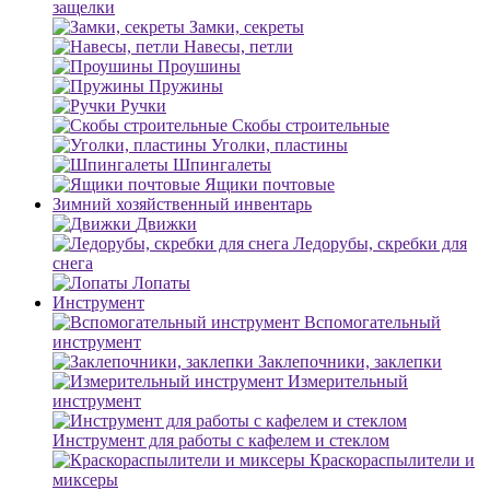
защелки
Замки, секреты
Навесы, петли
Проушины
Пружины
Ручки
Скобы строительные
Уголки, пластины
Шпингалеты
Ящики почтовые
Зимний хозяйственный инвентарь
Движки
Ледорубы, скребки для
снега
Лопаты
Инструмент
Вспомогательный
инструмент
Заклепочники, заклепки
Измерительный
инструмент
Инструмент для работы с кафелем и стеклом
Краскораспылители и
миксеры