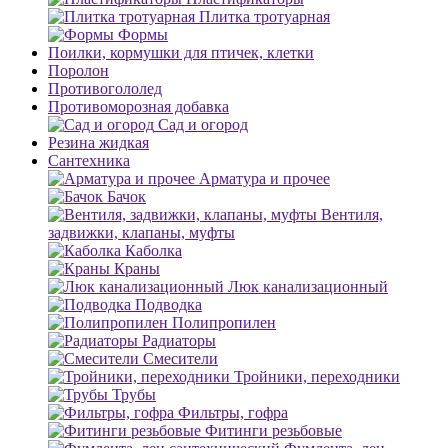
Плитка тротуарная
Формы
Поилки, кормушки для птичек, клетки
Поролон
Противогололед
Противоморозная добавка
Сад и огород
Резина жидкая
Сантехника
Арматура и прочее
Бачок
Вентиля,
задвижки, клапаны, муфты
Каболка
Краны
Люк канализационный
Подводка
Полипропилен
Радиаторы
Смесители
Тройники, переходники
Трубы
Фильтры, гофра
Фитинги резьбовые