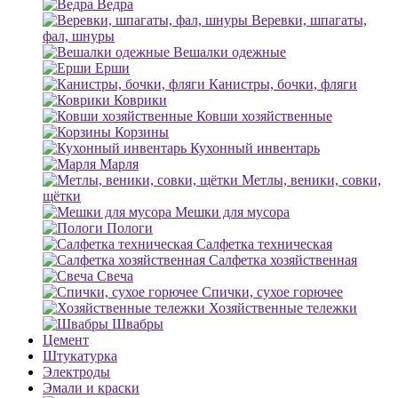
Ведра
Веревки, шпагаты,
фал, шнуры
Вешалки одежные
Ерши
Канистры, бочки, фляги
Коврики
Ковши хозяйственные
Корзины
Кухонный инвентарь
Марля
Метлы, веники, совки,
щётки
Мешки для мусора
Пологи
Салфетка техническая
Салфетка хозяйственная
Свеча
Спички, сухое горючее
Хозяйственные тележки
Швабры
Цемент
Штукатурка
Электроды
Эмали и краски