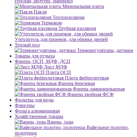
геоспан, ондутис, наноизол
Минеральная плита
Пакля
Теплоизоляция
Термоком
Трубная изоляция
Утеплитель для проемов, для обивки дверей
Теплый пол
Терморегуляторы, датчики
Товары для отдыха
Фанера, ОСП, МДФ, ДСП
Лист МДФ
Плита ОСП
Плита фибролитовая
Фанера березовая
Фанера ламинированная
Фанера хвойная ФСФ
Фильтры для воды
Флюгеры
Фольга алюминиевая
Хозяйственные товары
Ванны, тазы
Вафельное полотно,
полотенца