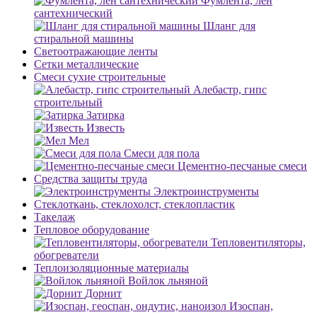
Фумлента, лен
сантехнический
Шланг для
стиральной машины
Светоотражающие ленты
Сетки металлические
Смеси сухие строительные
Алебастр, гипс
строительный
Затирка
Известь
Мел
Смеси для пола
Цементно-песчаные смеси
Средства защиты труда
Электроинструменты
Стеклоткань, стеклохолст, стеклопластик
Такелаж
Тепловое оборудование
Тепловентиляторы,
обогреватели
Теплоизоляционные материалы
Войлок льняной
Дорнит
Изоспан,