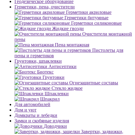
Геодезическое оборудование
Герметики, пена, очистители
Герметики акриловые
Герметики битумные
Герметики силиконовые
Жидкие гвозди
Очистители монтажной
пены
Пена монтажная
Пистолеты для
пены и герметиков
Грунтовки, шпаклевки
Антисептики
Биотекс
Грунтовки
Огнезащитные составы
Стекло жидкое
Шпаклевки
Шпакрил
Для автомобилей
Дом и уют
Домкраты и лебедки
Замки и скобяные изделия
Доводчики
Завертки, задвижки,