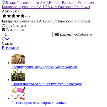
Батарейка щелочная АА LR6 4шт Panasonic Pro Power
Артикул: -
(0)
Батарейка щелочная АА LR6 4шт Panasonic Pro Power
715
руб.
за упа
В наличии
-
+
В корзину
Добавлено
Статьи
Все статьи
Расшифровка маркировки комбикормов
Сроки посева овощных культур на рассаду
Разновидности малярных валиков