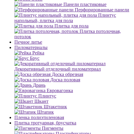
Панели пластиковые
Перфорированные панели
Плинтус
напольный, плитка для пола
Плитка для пола
Плитка потолочная,
потолок
Печное литье
Пиломатериалы
Рейка
Брус
Декоративный отделочный пиломатериал
Доска обрезная
Доска половая
Дрань
Евровагонка
Плинтус
Шкант
Штакетник
Штапик
Пленка полиэтиленовая
Плитка тротуарная, брусчатка
Пигменты
Пластификаторы