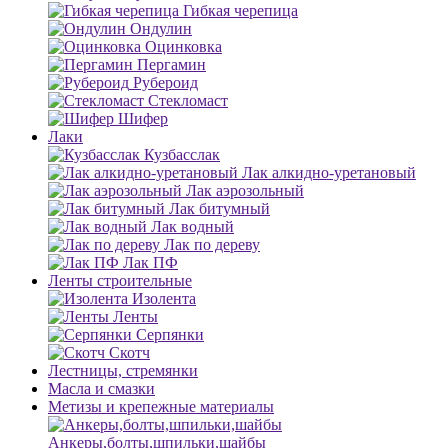
Гибкая черепица
Ондулин
Оцинковка
Пергамин
Рубероид
Стекломаст
Шифер
Лаки
Кузбасслак
Лак алкидно-уретановый
Лак аэрозольный
Лак битумный
Лак водный
Лак по дереву
Лак ПФ
Ленты строительные
Изолента
Ленты
Серпянки
Скотч
Лестницы, стремянки
Масла и смазки
Метизы и крепежные материалы
Анкеры,болты,шпильки,шайбы