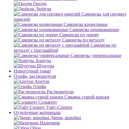
Гвозди
Дюбели
Саморезы для сендвич
панелей
Саморезы кровельные
Саморезы оцинкованные
Саморезы по дереву
Саморезы по металлу
Саморезы по
металлу с пресшайбой
Саморезы универсальные
Хомуты
Шурупы
Новогодний товар
Олифа, растворители
Ацетон
Олифа
Растворители
Смывка старой краски
Сольвент
Уайт-Спирит
Отделочные материалы
Двери, коробки
Наличник
Обои