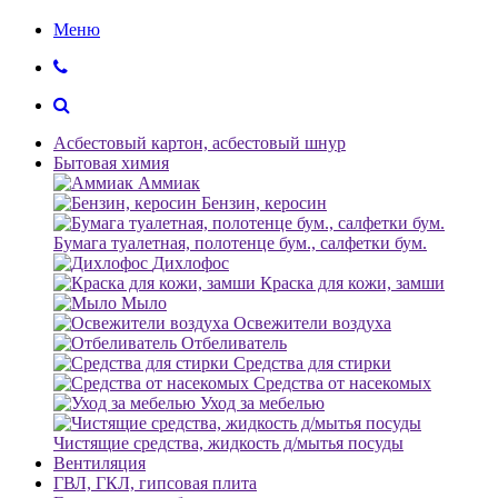
Меню
Асбестовый картон, асбестовый шнур
Бытовая химия
Аммиак
Бензин, керосин
Бумага туалетная, полотенце бум., салфетки бум.
Дихлофос
Краска для кожи, замши
Мыло
Освежители воздуха
Отбеливатель
Средства для стирки
Средства от насекомых
Уход за мебелью
Чистящие средства, жидкость д/мытья посуды
Вентиляция
ГВЛ, ГКЛ, гипсовая плита