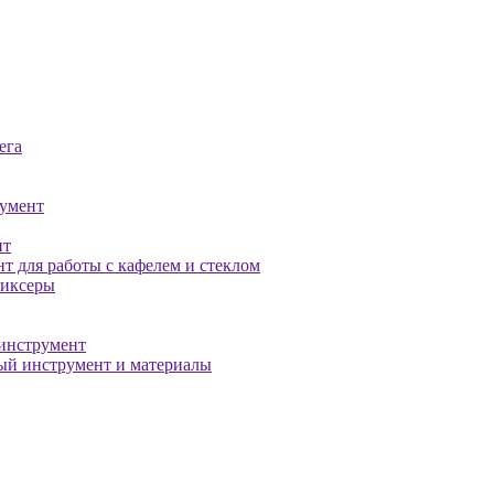
ега
умент
нт
т для работы с кафелем и стеклом
миксеры
инструмент
й инструмент и материалы