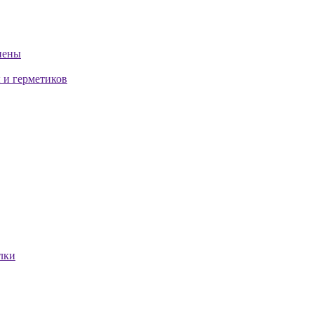
пены
 и герметиков
лки