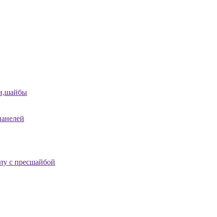
и,шайбы
панелей
лу с пресшайбой