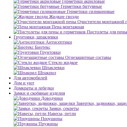
Герметики акриловые
Герметики битумные
Герметики силиконовые
Жидкие гвозди
Очистители монтажной 
Пена монтажная
Пистолеты для пены
Грунтовки, шпаклевки
Антисептики
Биотекс
Грунтовки
Огнезащитные составы
Стекло жидкое
Шпаклевки
Шпакрил
Для автомобилей
Дом и уют
Домкраты и лебедки
Замки и скобяные изделия
Доводчики
Завертки, задвижки, заще
Замки, секреты
Навесы, петли
Проушины
Пружины