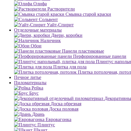
Олифа
Растворители
Смывка старой краски
Сольвент
Уайт-Спирит
Отделочные материалы
Двери, коробки
Наличник
Обои
Панели пластиковые
Перфорированные панели
Плинтус напольн
Плитка для пола
Плитка потолочная, пото
Печное литье
Пиломатериалы
Рейка
Брус
Декоративны
Доска обрезная
Доска половая
Дрань
Евровагонка
Плинтус
Шкант