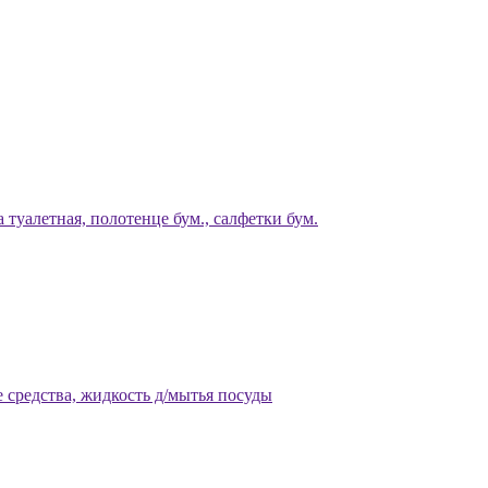
 туалетная, полотенце бум., салфетки бум.
 средства, жидкость д/мытья посуды