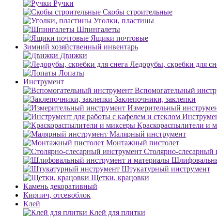
Ручки
Скобы строительные
Уголки, пластины
Шпингалеты
Ящики почтовые
Зимний хозяйственный инвентарь
Движки
Ледорубы, скребки для сн
Лопаты
Инструмент
Вспомогательный инстр
Заклепочники, заклепки
Измерительный инструме
Инструмен
Краскораспылители и 
Малярный инструмент
Монтажный пистолет
Столярно-слесарный 
Шлифовальны
Штукатурный инструмент
Щетки, крацовки
Камень декоративный
Кирпич, отсевоблок
Клей
Клей для плитки