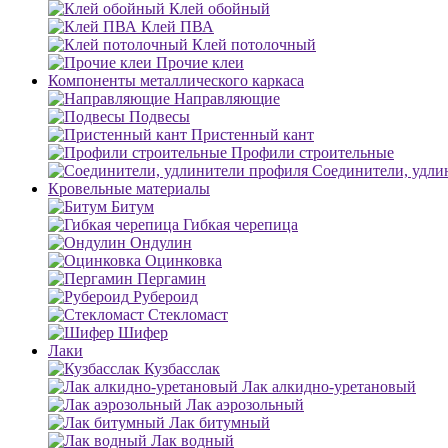
Клей обойный
Клей ПВА
Клей потолочный
Прочие клеи
Компоненты металлического каркаса
Направляющие
Подвесы
Пристенный кант
Профили строительные
Соединители, удли
Кровельные материалы
Битум
Гибкая черепица
Ондулин
Оцинковка
Пергамин
Рубероид
Стекломаст
Шифер
Лаки
Кузбасслак
Лак алкидно-уретановый
Лак аэрозольный
Лак битумный
Лак водный