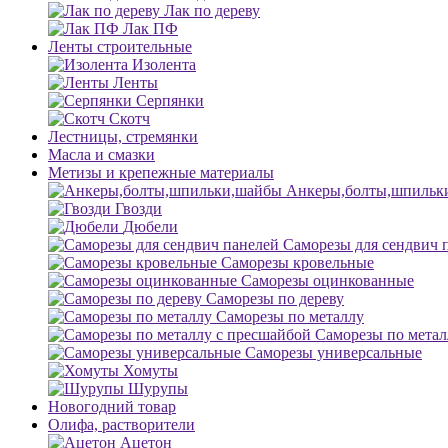
Лак по дереву
Лак ПФ
Ленты строительные
Изолента
Ленты
Серпянки
Скотч
Лестницы, стремянки
Масла и смазки
Метизы и крепежные материалы
Анкеры,болты,шпильк
Гвозди
Дюбели
Саморезы для сендвич 
Саморезы кровельные
Саморезы оцинкованные
Саморезы по дереву
Саморезы по металлу
Саморезы по метал
Саморезы универсальные
Хомуты
Шурупы
Новогодний товар
Олифа, растворители
Ацетон