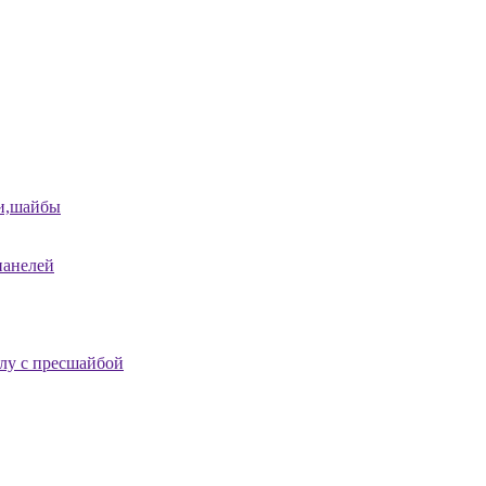
и,шайбы
панелей
лу с пресшайбой