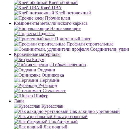
Клей обойный
Клей ПВА
Клей потолочный
Прочие клеи
Компоненты металлического каркаса
Направляющие
Подвесы
Пристенный кант
Профили строительные
Соединители, удли
Кровельные материалы
Битум
Гибкая черепица
Ондулин
Оцинковка
Пергамин
Рубероид
Стекломаст
Шифер
Лаки
Кузбасслак
Лак алкидно-уретановый
Лак аэрозольный
Лак битумный
Лак водный