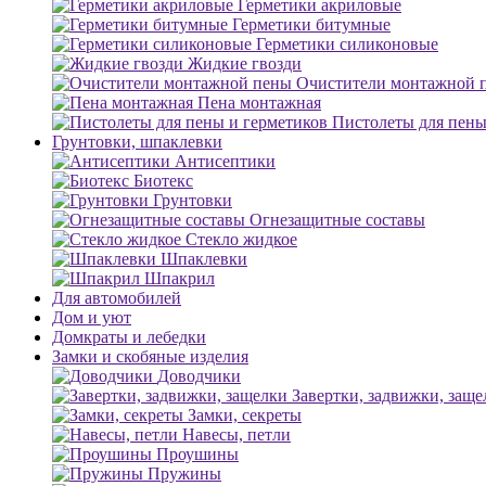
Герметики акриловые
Герметики битумные
Герметики силиконовые
Жидкие гвозди
Очистители монтажной 
Пена монтажная
Пистолеты для пены
Грунтовки, шпаклевки
Антисептики
Биотекс
Грунтовки
Огнезащитные составы
Стекло жидкое
Шпаклевки
Шпакрил
Для автомобилей
Дом и уют
Домкраты и лебедки
Замки и скобяные изделия
Доводчики
Завертки, задвижки, заще
Замки, секреты
Навесы, петли
Проушины
Пружины