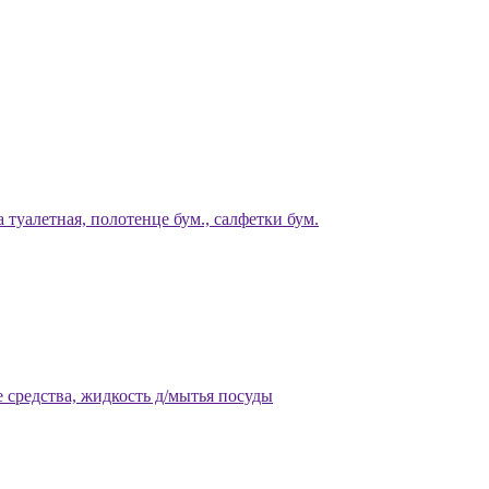
 туалетная, полотенце бум., салфетки бум.
 средства, жидкость д/мытья посуды