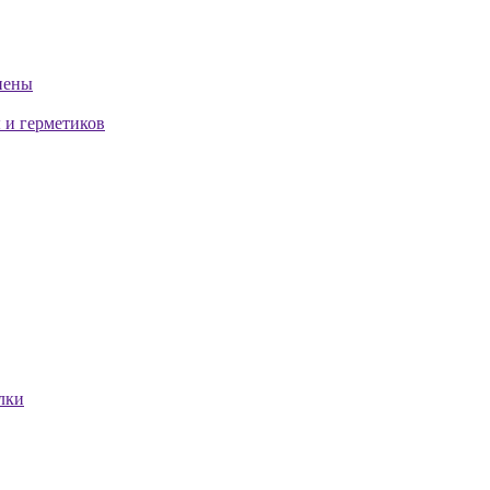
пены
 и герметиков
лки