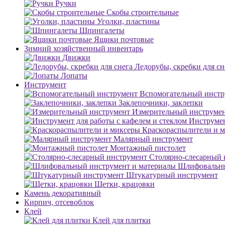
Ручки
Скобы строительные
Уголки, пластины
Шпингалеты
Ящики почтовые
Зимний хозяйственный инвентарь
Движки
Ледорубы, скребки для сн
Лопаты
Инструмент
Вспомогательный инстр
Заклепочники, заклепки
Измерительный инструме
Инструмен
Краскораспылители и 
Малярный инструмент
Монтажный пистолет
Столярно-слесарный 
Шлифовальны
Штукатурный инструмент
Щетки, крацовки
Камень декоративный
Кирпич, отсевоблок
Клей
Клей для плитки