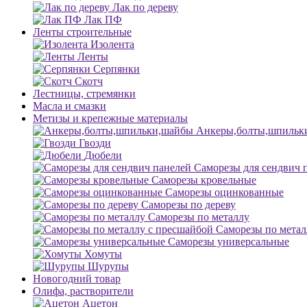
Лак по дереву
Лак ПФ
Ленты строительные
Изолента
Ленты
Серпянки
Скотч
Лестницы, стремянки
Масла и смазки
Метизы и крепежные материалы
Анкеры,болты,шпильк
Гвозди
Дюбели
Саморезы для сендвич 
Саморезы кровельные
Саморезы оцинкованные
Саморезы по дереву
Саморезы по металлу
Саморезы по метал
Саморезы универсальные
Хомуты
Шурупы
Новогодний товар
Олифа, растворители
Ацетон