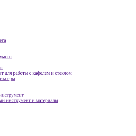
ега
умент
нт
т для работы с кафелем и стеклом
миксеры
инструмент
й инструмент и материалы