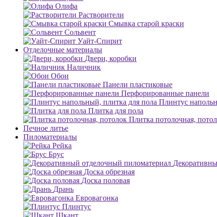
Олифа
Растворители
Смывка старой краски
Сольвент
Уайт-Спирит
Отделочные материалы
Двери, коробки
Наличник
Обои
Панели пластиковые
Перфорированные панели
Плинтус напольн
Плитка для пола
Плитка потолочная, пото
Печное литье
Пиломатериалы
Рейка
Брус
Декоративны
Доска обрезная
Доска половая
Дрань
Евровагонка
Плинтус
Шкант