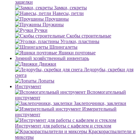
защелки
Замки, секреты
Навесы, петли
Проушины
Пружины
Ручки
Скобы строительные
Уголки, пластины
Шпингалеты
Ящики почтовые
Зимний хозяйственный инвентарь
Движки
Ледорубы, скребки для
снега
Лопаты
Инструмент
Вспомогательный
инструмент
Заклепочники, заклепки
Измерительный
инструмент
Инструмент для работы с кафелем и стеклом
Краскораспылители и
миксеры