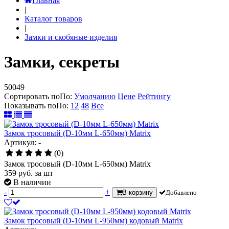
Главная
|
Каталог товаров
|
Замки и скобяные изделия
Замки, секреты
50049
Сортировать по
По
:
Умолчанию
Цене
Рейтингу
Показывать по
По
:
12
48
Все
Замок тросовый (D-10мм L-650мм) Matrix
Артикул: -
(0)
Замок тросовый (D-10мм L-650мм) Matrix
359
руб.
за шт
В наличии
-
+
В корзину
Добавлено
Замок тросовый (D-10мм L-950мм) кодовый Matrix