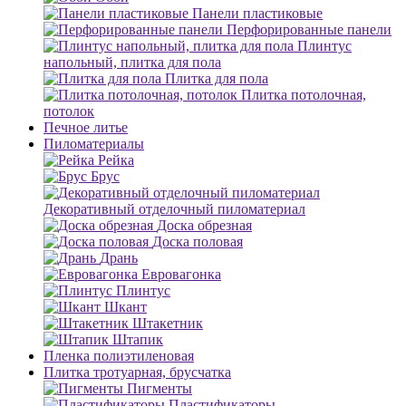
Панели пластиковые
Перфорированные панели
Плинтус
напольный, плитка для пола
Плитка для пола
Плитка потолочная,
потолок
Печное литье
Пиломатериалы
Рейка
Брус
Декоративный отделочный пиломатериал
Доска обрезная
Доска половая
Дрань
Евровагонка
Плинтус
Шкант
Штакетник
Штапик
Пленка полиэтиленовая
Плитка тротуарная, брусчатка
Пигменты
Пластификаторы