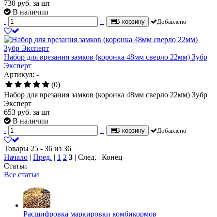
730
руб.
за шт
В наличии
-
+
В корзину
Добавлено
Набор для врезания замков (коронка 48мм сверло 22мм) Зубр
Эксперт
Артикул: -
(0)
Набор для врезания замков (коронка 48мм сверло 22мм) Зубр
Эксперт
653
руб.
за шт
В наличии
-
+
В корзину
Добавлено
Товары 25 - 36 из 36
Начало
|
Пред.
|
1
2
3
| След. | Конец
Статьи
Все статьи
Расшифровка маркировки комбикормов