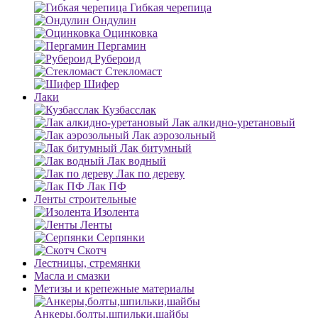
Гибкая черепица
Ондулин
Оцинковка
Пергамин
Рубероид
Стекломаст
Шифер
Лаки
Кузбасслак
Лак алкидно-уретановый
Лак аэрозольный
Лак битумный
Лак водный
Лак по дереву
Лак ПФ
Ленты строительные
Изолента
Ленты
Серпянки
Скотч
Лестницы, стремянки
Масла и смазки
Метизы и крепежные материалы
Анкеры,болты,шпильки,шайбы