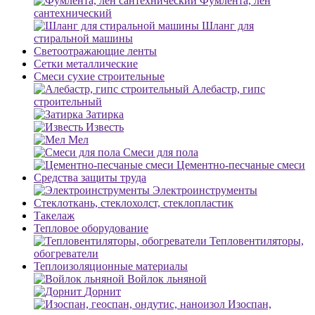
Фумлента, лен
сантехнический
Шланг для
стиральной машины
Светоотражающие ленты
Сетки металлические
Смеси сухие строительные
Алебастр, гипс
строительный
Затирка
Известь
Мел
Смеси для пола
Цементно-песчаные смеси
Средства защиты труда
Электроинструменты
Стеклоткань, стеклохолст, стеклопластик
Такелаж
Тепловое оборудование
Тепловентиляторы,
обогреватели
Теплоизоляционные материалы
Войлок льняной
Дорнит
Изоспан,