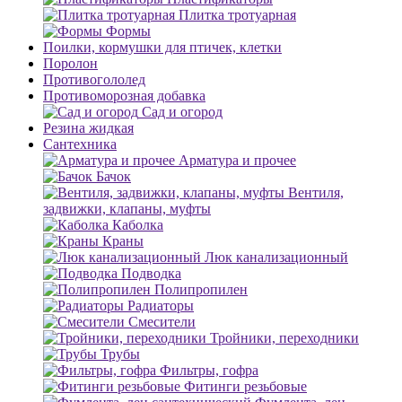
Плитка тротуарная
Формы
Поилки, кормушки для птичек, клетки
Поролон
Противогололед
Противоморозная добавка
Сад и огород
Резина жидкая
Сантехника
Арматура и прочее
Бачок
Вентиля,
задвижки, клапаны, муфты
Каболка
Краны
Люк канализационный
Подводка
Полипропилен
Радиаторы
Смесители
Тройники, переходники
Трубы
Фильтры, гофра
Фитинги резьбовые