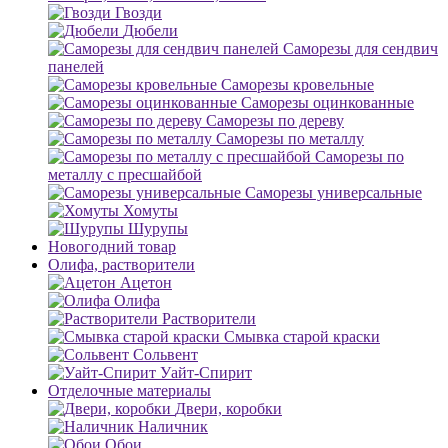
Гвозди
Дюбели
Саморезы для сендвич
панелей
Саморезы кровельные
Саморезы оцинкованные
Саморезы по дереву
Саморезы по металлу
Саморезы по
металлу с пресшайбой
Саморезы универсальные
Хомуты
Шурупы
Новогодний товар
Олифа, растворители
Ацетон
Олифа
Растворители
Смывка старой краски
Сольвент
Уайт-Спирит
Отделочные материалы
Двери, коробки
Наличник
Обои