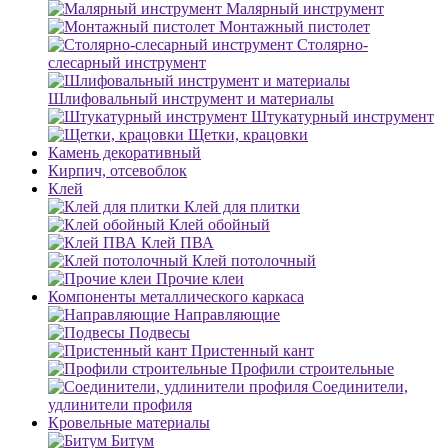
Малярный инструмент
Монтажный пистолет
Столярно-
слесарный инструмент
Шлифовальный инструмент и материалы
Штукатурный инструмент
Щетки, крацовки
Камень декоративный
Кирпич, отсевоблок
Клей
Клей для плитки
Клей обойный
Клей ПВА
Клей потолочный
Прочие клеи
Компоненты металлического каркаса
Направляющие
Подвесы
Пристенный кант
Профили строительные
Соединители,
удлинители профиля
Кровельные материалы
Битум