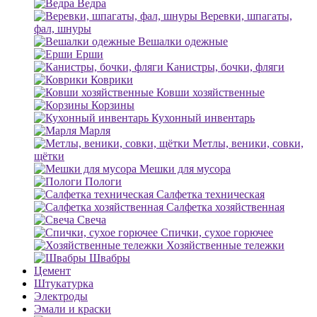
Ведра
Веревки, шпагаты,
фал, шнуры
Вешалки одежные
Ерши
Канистры, бочки, фляги
Коврики
Ковши хозяйственные
Корзины
Кухонный инвентарь
Марля
Метлы, веники, совки,
щётки
Мешки для мусора
Пологи
Салфетка техническая
Салфетка хозяйственная
Свеча
Спички, сухое горючее
Хозяйственные тележки
Швабры
Цемент
Штукатурка
Электроды
Эмали и краски