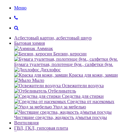
Меню
Асбестовый картон, асбестовый шнур
Бытовая химия
Аммиак
Бензин, керосин
Бумага туалетная, полотенце бум., салфетки бум.
Дихлофос
Краска для кожи, замши
Мыло
Освежители воздуха
Отбеливатель
Средства для стирки
Средства от насекомых
Уход за мебелью
Чистящие средства, жидкость д/мытья посуды
Вентиляция
ГВЛ, ГКЛ, гипсовая плита