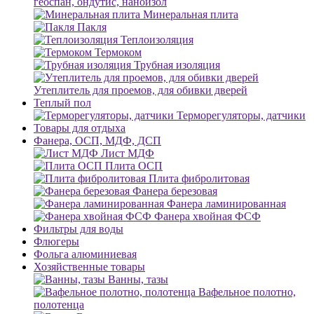
геоспан, ондутис, наноизол
Минеральная плита
Пакля
Теплоизоляция
Термоком
Трубная изоляция
Утеплитель для проемов, для обивки дверей
Теплый пол
Терморегуляторы, датчики
Товары для отдыха
Фанера, ОСП, МДФ, ДСП
Лист МДФ
Плита ОСП
Плита фибролитовая
Фанера березовая
Фанера ламинированная
Фанера хвойная ФСФ
Фильтры для воды
Флюгеры
Фольга алюминиевая
Хозяйственные товары
Ванны, тазы
Вафельное полотно,
полотенца