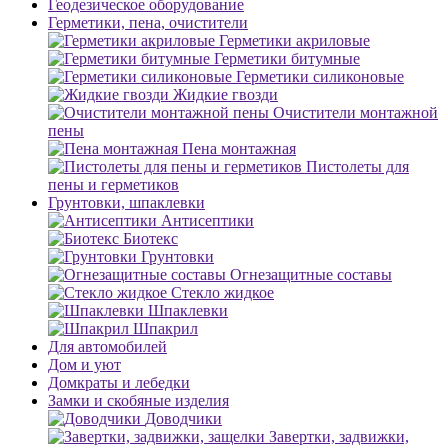
Геодезическое оборудование
Герметики, пена, очистители
Герметики акриловые
Герметики битумные
Герметики силиконовые
Жидкие гвозди
Очистители монтажной
пены
Пена монтажная
Пистолеты для
пены и герметиков
Грунтовки, шпаклевки
Антисептики
Биотекс
Грунтовки
Огнезащитные составы
Стекло жидкое
Шпаклевки
Шпакрил
Для автомобилей
Дом и уют
Домкраты и лебедки
Замки и скобяные изделия
Доводчики
Завертки, задвижки,