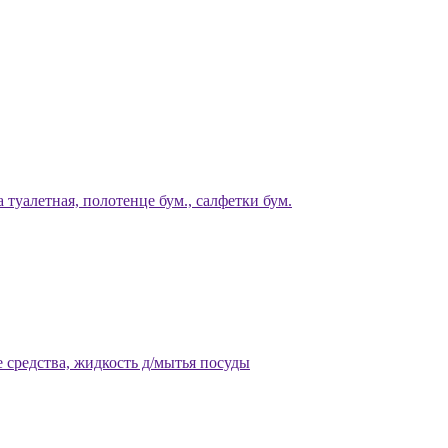
 туалетная, полотенце бум., салфетки бум.
 средства, жидкость д/мытья посуды