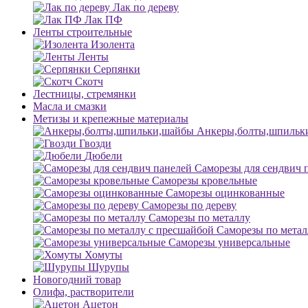
Лак по дереву
Лак ПФ
Ленты строительные
Изолента
Ленты
Серпянки
Скотч
Лестницы, стремянки
Масла и смазки
Метизы и крепежные материалы
Анкеры,болты,шпильк
Гвозди
Дюбели
Саморезы для сендвич 
Саморезы кровельные
Саморезы оцинкованные
Саморезы по дереву
Саморезы по металлу
Саморезы по метал
Саморезы универсальные
Хомуты
Шурупы
Новогодний товар
Олифа, растворители
Ацетон