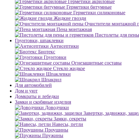
Герметики акриловые
Герметики битумные
Герметики силиконовые
Жидкие гвозди
Очистители монтажной 
Пена монтажная
Пистолеты для пены
Грунтовки, шпаклевки
Антисептики
Биотекс
Грунтовки
Огнезащитные составы
Стекло жидкое
Шпаклевки
Шпакрил
Для автомобилей
Дом и уют
Домкраты и лебедки
Замки и скобяные изделия
Доводчики
Завертки, задвижки, заще
Замки, секреты
Навесы, петли
Проушины
Пружины