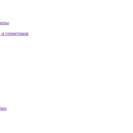
пены
 и герметиков
лки