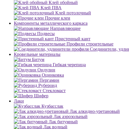
Клей обойный
Клей ПВА
Клей потолочный
Прочие клеи
Компоненты металлического каркаса
Направляющие
Подвесы
Пристенный кант
Профили строительные
Соединители, удли
Кровельные материалы
Битум
Гибкая черепица
Ондулин
Оцинковка
Пергамин
Рубероид
Стекломаст
Шифер
Лаки
Кузбасслак
Лак алкидно-уретановый
Лак аэрозольный
Лак битумный
Лак водный