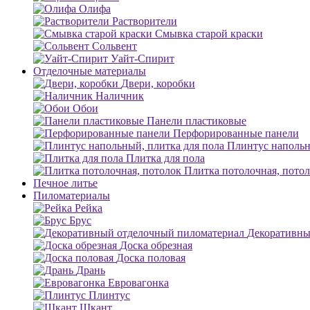
Олифа
Растворители
Смывка старой краски
Сольвент
Уайт-Спирит
Отделочные материалы
Двери, коробки
Наличник
Обои
Панели пластиковые
Перфорированные панели
Плинтус напольн
Плитка для пола
Плитка потолочная, пото
Печное литье
Пиломатериалы
Рейка
Брус
Декоративны
Доска обрезная
Доска половая
Дрань
Евровагонка
Плинтус
Шкант