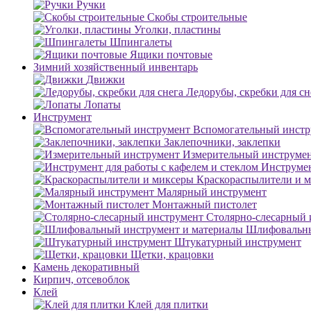
Ручки
Скобы строительные
Уголки, пластины
Шпингалеты
Ящики почтовые
Зимний хозяйственный инвентарь
Движки
Ледорубы, скребки для сн
Лопаты
Инструмент
Вспомогательный инстр
Заклепочники, заклепки
Измерительный инструме
Инструмен
Краскораспылители и 
Малярный инструмент
Монтажный пистолет
Столярно-слесарный 
Шлифовальны
Штукатурный инструмент
Щетки, крацовки
Камень декоративный
Кирпич, отсевоблок
Клей
Клей для плитки