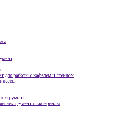
ега
умент
нт
т для работы с кафелем и стеклом
миксеры
инструмент
й инструмент и материалы