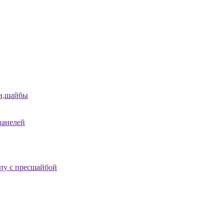
и,шайбы
панелей
лу с пресшайбой