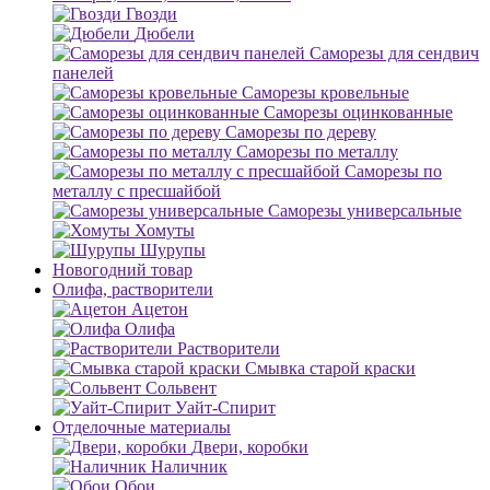
Гвозди
Дюбели
Саморезы для сендвич
панелей
Саморезы кровельные
Саморезы оцинкованные
Саморезы по дереву
Саморезы по металлу
Саморезы по
металлу с пресшайбой
Саморезы универсальные
Хомуты
Шурупы
Новогодний товар
Олифа, растворители
Ацетон
Олифа
Растворители
Смывка старой краски
Сольвент
Уайт-Спирит
Отделочные материалы
Двери, коробки
Наличник
Обои