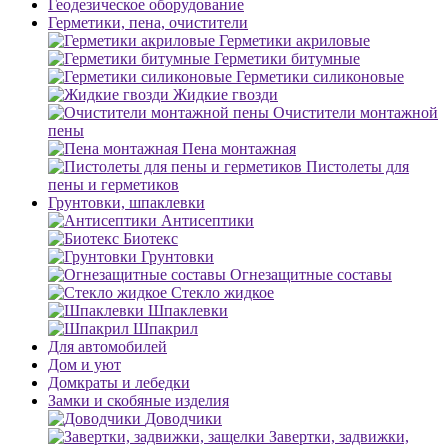
Геодезическое оборудование
Герметики, пена, очистители
Герметики акриловые
Герметики битумные
Герметики силиконовые
Жидкие гвозди
Очистители монтажной
пены
Пена монтажная
Пистолеты для
пены и герметиков
Грунтовки, шпаклевки
Антисептики
Биотекс
Грунтовки
Огнезащитные составы
Стекло жидкое
Шпаклевки
Шпакрил
Для автомобилей
Дом и уют
Домкраты и лебедки
Замки и скобяные изделия
Доводчики
Завертки, задвижки,