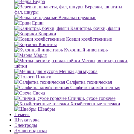
Ведра
Веревки, шпагаты,
фал, шнуры
Вешалки одежные
Ерши
Канистры, бочки, фляги
Коврики
Ковши хозяйственные
Корзины
Кухонный инвентарь
Марля
Метлы, веники, совки,
щётки
Мешки для мусора
Пологи
Салфетка техническая
Салфетка хозяйственная
Свеча
Спички, сухое горючее
Хозяйственные тележки
Швабры
Цемент
Штукатурка
Электроды
Эмали и краски