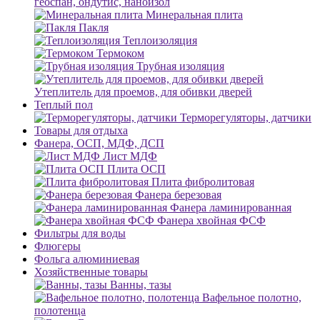
геоспан, ондутис, наноизол
Минеральная плита
Пакля
Теплоизоляция
Термоком
Трубная изоляция
Утеплитель для проемов, для обивки дверей
Теплый пол
Терморегуляторы, датчики
Товары для отдыха
Фанера, ОСП, МДФ, ДСП
Лист МДФ
Плита ОСП
Плита фибролитовая
Фанера березовая
Фанера ламинированная
Фанера хвойная ФСФ
Фильтры для воды
Флюгеры
Фольга алюминиевая
Хозяйственные товары
Ванны, тазы
Вафельное полотно,
полотенца