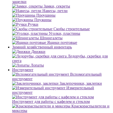
защелки
Замки, секреты
Навесы, петли
Проушины
Пружины
Ручки
Скобы строительные
Уголки, пластины
Шпингалеты
Ящики почтовые
Зимний хозяйственный инвентарь
Движки
Ледорубы, скребки для
снега
Лопаты
Инструмент
Вспомогательный
инструмент
Заклепочники, заклепки
Измерительный
инструмент
Инструмент для работы с кафелем и стеклом
Краскораспылители и
миксеры