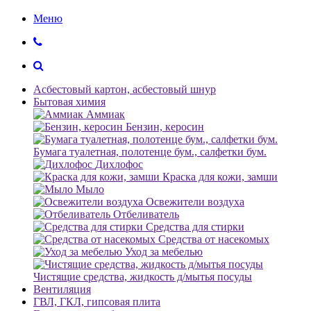
Меню
Асбестовый картон, асбестовый шнур
Бытовая химия
Аммиак
Бензин, керосин
Бумага туалетная, полотенце бум., салфетки бум.
Дихлофос
Краска для кожи, замши
Мыло
Освежители воздуха
Отбеливатель
Средства для стирки
Средства от насекомых
Уход за мебелью
Чистящие средства, жидкость д/мытья посуды
Вентиляция
ГВЛ, ГКЛ, гипсовая плита