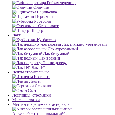
Гибкая черепица
Ондулин
Оцинковка
Пергамин
Рубероид
Стекломаст
Шифер
Лаки
Кузбасслак
Лак алкидно-уретановый
Лак аэрозольный
Лак битумный
Лак водный
Лак по дереву
Лак ПФ
Ленты строительные
Изолента
Ленты
Серпянки
Скотч
Лестницы, стремянки
Масла и смазки
Метизы и крепежные материалы
Анкеры,болты,шпильки,шайбы