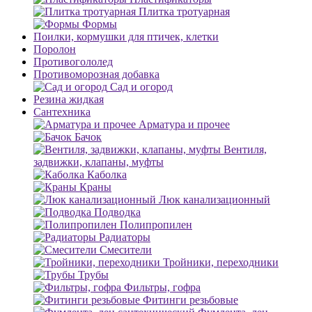
Плитка тротуарная
Формы
Поилки, кормушки для птичек, клетки
Поролон
Противогололед
Противоморозная добавка
Сад и огород
Резина жидкая
Сантехника
Арматура и прочее
Бачок
Вентиля,
задвижки, клапаны, муфты
Каболка
Краны
Люк канализационный
Подводка
Полипропилен
Радиаторы
Смесители
Тройники, переходники
Трубы
Фильтры, гофра
Фитинги резьбовые