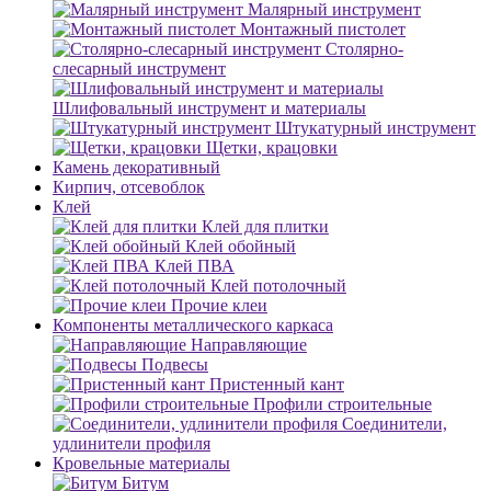
Малярный инструмент
Монтажный пистолет
Столярно-
слесарный инструмент
Шлифовальный инструмент и материалы
Штукатурный инструмент
Щетки, крацовки
Камень декоративный
Кирпич, отсевоблок
Клей
Клей для плитки
Клей обойный
Клей ПВА
Клей потолочный
Прочие клеи
Компоненты металлического каркаса
Направляющие
Подвесы
Пристенный кант
Профили строительные
Соединители,
удлинители профиля
Кровельные материалы
Битум