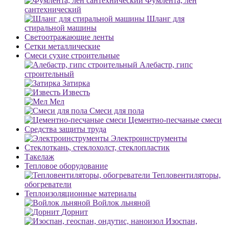
Фумлента, лен
сантехнический
Шланг для
стиральной машины
Светоотражающие ленты
Сетки металлические
Смеси сухие строительные
Алебастр, гипс
строительный
Затирка
Известь
Мел
Смеси для пола
Цементно-песчаные смеси
Средства защиты труда
Электроинструменты
Стеклоткань, стеклохолст, стеклопластик
Такелаж
Тепловое оборудование
Тепловентиляторы,
обогреватели
Теплоизоляционные материалы
Войлок льняной
Дорнит
Изоспан,