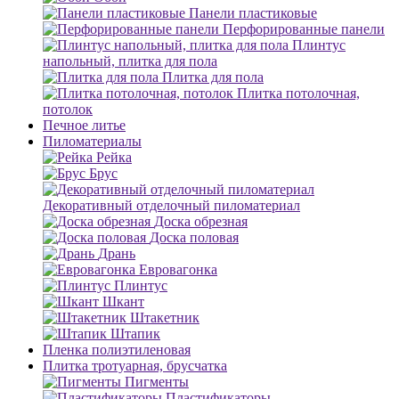
Панели пластиковые
Перфорированные панели
Плинтус
напольный, плитка для пола
Плитка для пола
Плитка потолочная,
потолок
Печное литье
Пиломатериалы
Рейка
Брус
Декоративный отделочный пиломатериал
Доска обрезная
Доска половая
Дрань
Евровагонка
Плинтус
Шкант
Штакетник
Штапик
Пленка полиэтиленовая
Плитка тротуарная, брусчатка
Пигменты
Пластификаторы