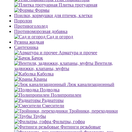
Плитка тротуарная
Формы
Поилки, кормушки для птичек, клетки
Поролон
Противогололед
Противоморозная добавка
Сад и огород
Резина жидкая
Сантехника
Арматура и прочее
Бачок
Вентиля,
задвижки, клапаны, муфты
Каболка
Краны
Люк канализационный
Подводка
Полипропилен
Радиаторы
Смесители
Тройники, переходники
Трубы
Фильтры, гофра
Фитинги резьбовые