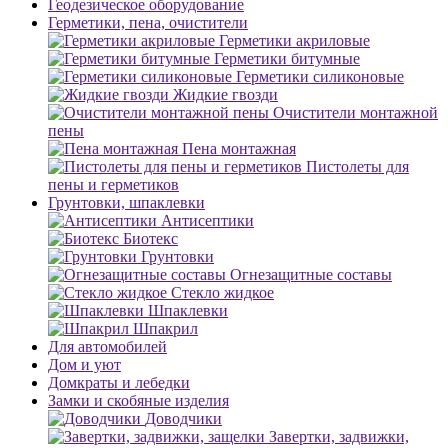
Геодезическое оборудование
Герметики, пена, очистители
Герметики акриловые
Герметики битумные
Герметики силиконовые
Жидкие гвозди
Очистители монтажной
пены
Пена монтажная
Пистолеты для
пены и герметиков
Грунтовки, шпаклевки
Антисептики
Биотекс
Грунтовки
Огнезащитные составы
Стекло жидкое
Шпаклевки
Шпакрил
Для автомобилей
Дом и уют
Домкраты и лебедки
Замки и скобяные изделия
Доводчики
Завертки, задвижки,