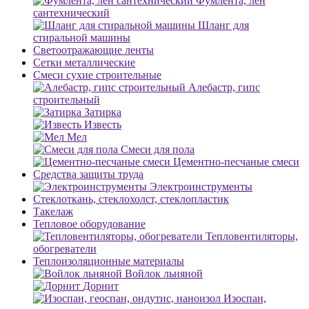
Фумлента, лен
сантехнический
Шланг для
стиральной машины
Светоотражающие ленты
Сетки металлические
Смеси сухие строительные
Алебастр, гипс
строительный
Затирка
Известь
Мел
Смеси для пола
Цементно-песчаные смеси
Средства защиты труда
Электроинструменты
Стеклоткань, стеклохолст, стеклопластик
Такелаж
Тепловое оборудование
Тепловентиляторы,
обогреватели
Теплоизоляционные материалы
Войлок льняной
Дорнит
Изоспан,