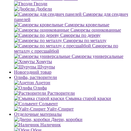
Гвозди
Дюбели
Саморезы для сендвич
панелей
Саморезы кровельные
Саморезы оцинкованные
Саморезы по дереву
Саморезы по металлу
Саморезы по
металлу с пресшайбой
Саморезы универсальные
Хомуты
Шурупы
Новогодний товар
Олифа, растворители
Ацетон
Олифа
Растворители
Смывка старой краски
Сольвент
Уайт-Спирит
Отделочные материалы
Двери, коробки
Наличник
Обои