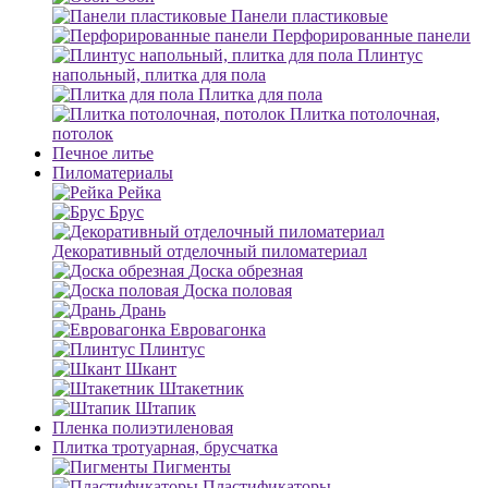
Панели пластиковые
Перфорированные панели
Плинтус
напольный, плитка для пола
Плитка для пола
Плитка потолочная,
потолок
Печное литье
Пиломатериалы
Рейка
Брус
Декоративный отделочный пиломатериал
Доска обрезная
Доска половая
Дрань
Евровагонка
Плинтус
Шкант
Штакетник
Штапик
Пленка полиэтиленовая
Плитка тротуарная, брусчатка
Пигменты
Пластификаторы