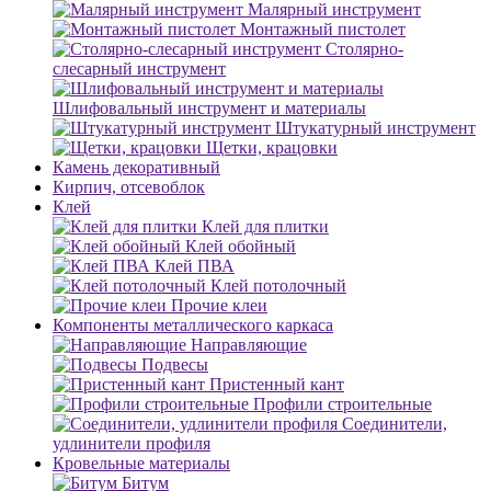
Малярный инструмент
Монтажный пистолет
Столярно-
слесарный инструмент
Шлифовальный инструмент и материалы
Штукатурный инструмент
Щетки, крацовки
Камень декоративный
Кирпич, отсевоблок
Клей
Клей для плитки
Клей обойный
Клей ПВА
Клей потолочный
Прочие клеи
Компоненты металлического каркаса
Направляющие
Подвесы
Пристенный кант
Профили строительные
Соединители,
удлинители профиля
Кровельные материалы
Битум