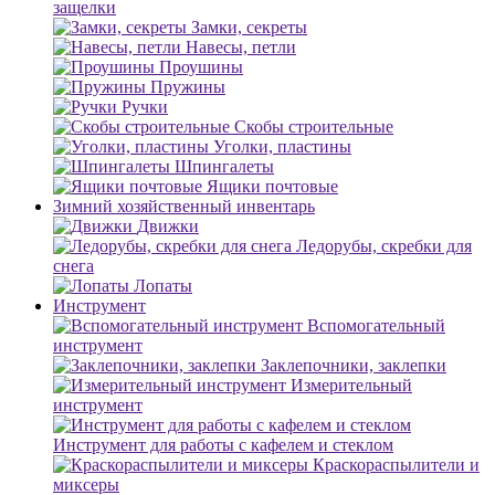
защелки
Замки, секреты
Навесы, петли
Проушины
Пружины
Ручки
Скобы строительные
Уголки, пластины
Шпингалеты
Ящики почтовые
Зимний хозяйственный инвентарь
Движки
Ледорубы, скребки для
снега
Лопаты
Инструмент
Вспомогательный
инструмент
Заклепочники, заклепки
Измерительный
инструмент
Инструмент для работы с кафелем и стеклом
Краскораспылители и
миксеры