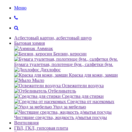
Меню
Асбестовый картон, асбестовый шнур
Бытовая химия
Аммиак
Бензин, керосин
Бумага туалетная, полотенце бум., салфетки бум.
Дихлофос
Краска для кожи, замши
Мыло
Освежители воздуха
Отбеливатель
Средства для стирки
Средства от насекомых
Уход за мебелью
Чистящие средства, жидкость д/мытья посуды
Вентиляция
ГВЛ, ГКЛ, гипсовая плита