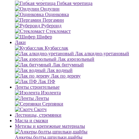
Гибкая черепица
Ондулин
Оцинковка
Пергамин
Рубероид
Стекломаст
Шифер
Лаки
Кузбасслак
Лак алкидно-уретановый
Лак аэрозольный
Лак битумный
Лак водный
Лак по дереву
Лак ПФ
Ленты строительные
Изолента
Ленты
Серпянки
Скотч
Лестницы, стремянки
Масла и смазки
Метизы и крепежные материалы
Анкеры,болты,шпильки,шайбы