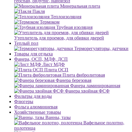
геоспан, ондутис, наноизол
Минеральная плита
Пакля
Теплоизоляция
Термоком
Трубная изоляция
Утеплитель для проемов, для обивки дверей
Теплый пол
Терморегуляторы, датчики
Товары для отдыха
Фанера, ОСП, МДФ, ДСП
Лист МДФ
Плита ОСП
Плита фибролитовая
Фанера березовая
Фанера ламинированная
Фанера хвойная ФСФ
Фильтры для воды
Флюгеры
Фольга алюминиевая
Хозяйственные товары
Ванны, тазы
Вафельное полотно,
полотенца