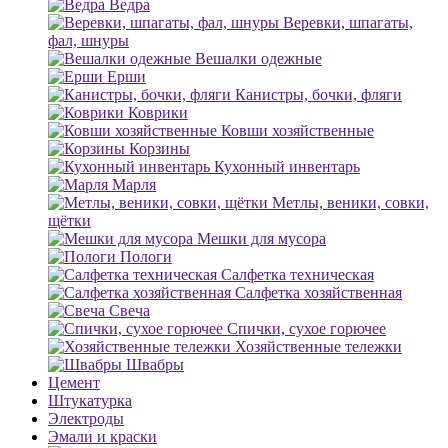
Ведра
Веревки, шпагаты,
фал, шнуры
Вешалки одежные
Ерши
Канистры, бочки, фляги
Коврики
Ковши хозяйственные
Корзины
Кухонный инвентарь
Марля
Метлы, веники, совки,
щётки
Мешки для мусора
Пологи
Салфетка техническая
Салфетка хозяйственная
Свеча
Спички, сухое горючее
Хозяйственные тележки
Швабры
Цемент
Штукатурка
Электроды
Эмали и краски