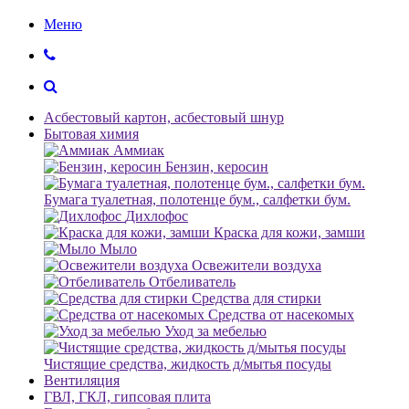
Меню
Асбестовый картон, асбестовый шнур
Бытовая химия
Аммиак
Бензин, керосин
Бумага туалетная, полотенце бум., салфетки бум.
Дихлофос
Краска для кожи, замши
Мыло
Освежители воздуха
Отбеливатель
Средства для стирки
Средства от насекомых
Уход за мебелью
Чистящие средства, жидкость д/мытья посуды
Вентиляция
ГВЛ, ГКЛ, гипсовая плита