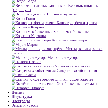
Ведра
Веревки, шпагаты,
фал, шнуры
Вешалки одежные
Ерши
Канистры, бочки, фляги
Коврики
Ковши хозяйственные
Корзины
Кухонный инвентарь
Марля
Метлы, веники, совки,
щётки
Мешки для мусора
Пологи
Салфетка техническая
Салфетка хозяйственная
Свеча
Спички, сухое горючее
Хозяйственные тележки
Швабры
Цемент
Штукатурка
Электроды
Эмали и краски