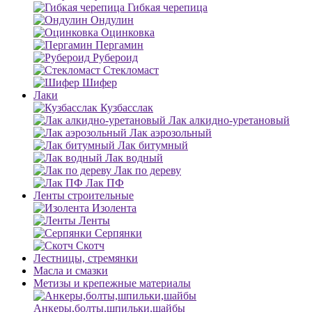
Гибкая черепица
Ондулин
Оцинковка
Пергамин
Рубероид
Стекломаст
Шифер
Лаки
Кузбасслак
Лак алкидно-уретановый
Лак аэрозольный
Лак битумный
Лак водный
Лак по дереву
Лак ПФ
Ленты строительные
Изолента
Ленты
Серпянки
Скотч
Лестницы, стремянки
Масла и смазки
Метизы и крепежные материалы
Анкеры,болты,шпильки,шайбы