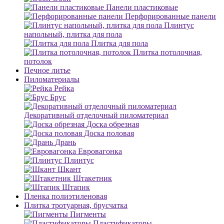
Панели пластиковые
Перфорированные панели
Плинтус
напольный, плитка для пола
Плитка для пола
Плитка потолочная,
потолок
Печное литье
Пиломатериалы
Рейка
Брус
Декоративный отделочный пиломатериал
Доска обрезная
Доска половая
Дрань
Евровагонка
Плинтус
Шкант
Штакетник
Штапик
Пленка полиэтиленовая
Плитка тротуарная, брусчатка
Пигменты
Пластификаторы