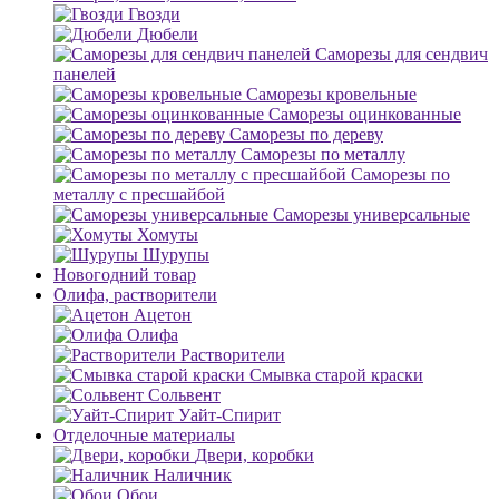
Гвозди
Дюбели
Саморезы для сендвич
панелей
Саморезы кровельные
Саморезы оцинкованные
Саморезы по дереву
Саморезы по металлу
Саморезы по
металлу с пресшайбой
Саморезы универсальные
Хомуты
Шурупы
Новогодний товар
Олифа, растворители
Ацетон
Олифа
Растворители
Смывка старой краски
Сольвент
Уайт-Спирит
Отделочные материалы
Двери, коробки
Наличник
Обои