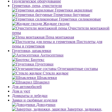
Геодезическое оборудование
Герметики, пена, очистители
Герметики акриловые
Герметики битумные
Герметики силиконовые
Жидкие гвозди
Очистители монтажной
пены
Пена монтажная
Пистолеты для
пены и герметиков
Грунтовки, шпаклевки
Антисептики
Биотекс
Грунтовки
Огнезащитные составы
Стекло жидкое
Шпаклевки
Шпакрил
Для автомобилей
Дом и уют
Домкраты и лебедки
Замки и скобяные изделия
Доводчики
Завертки, задвижки,