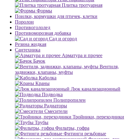
Плитка тротуарная
Формы
Поилки, кормушки для птичек, клетки
Поролон
Противогололед
Противоморозная добавка
Сад и огород
Резина жидкая
Сантехника
Арматура и прочее
Бачок
Вентиля,
задвижки, клапаны, муфты
Каболка
Краны
Люк канализационный
Подводка
Полипропилен
Радиаторы
Смесители
Тройники, переходники
Трубы
Фильтры, гофра
Фитинги резьбовые