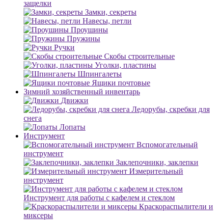
защелки
Замки, секреты
Навесы, петли
Проушины
Пружины
Ручки
Скобы строительные
Уголки, пластины
Шпингалеты
Ящики почтовые
Зимний хозяйственный инвентарь
Движки
Ледорубы, скребки для
снега
Лопаты
Инструмент
Вспомогательный
инструмент
Заклепочники, заклепки
Измерительный
инструмент
Инструмент для работы с кафелем и стеклом
Краскораспылители и
миксеры