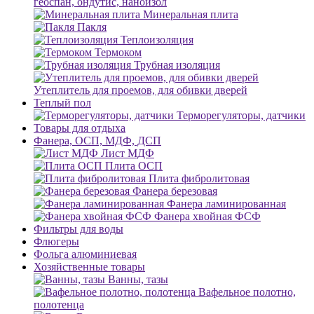
геоспан, ондутис, наноизол
Минеральная плита
Пакля
Теплоизоляция
Термоком
Трубная изоляция
Утеплитель для проемов, для обивки дверей
Теплый пол
Терморегуляторы, датчики
Товары для отдыха
Фанера, ОСП, МДФ, ДСП
Лист МДФ
Плита ОСП
Плита фибролитовая
Фанера березовая
Фанера ламинированная
Фанера хвойная ФСФ
Фильтры для воды
Флюгеры
Фольга алюминиевая
Хозяйственные товары
Ванны, тазы
Вафельное полотно,
полотенца