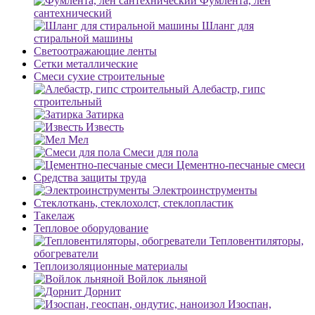
Фумлента, лен
сантехнический
Шланг для
стиральной машины
Светоотражающие ленты
Сетки металлические
Смеси сухие строительные
Алебастр, гипс
строительный
Затирка
Известь
Мел
Смеси для пола
Цементно-песчаные смеси
Средства защиты труда
Электроинструменты
Стеклоткань, стеклохолст, стеклопластик
Такелаж
Тепловое оборудование
Тепловентиляторы,
обогреватели
Теплоизоляционные материалы
Войлок льняной
Дорнит
Изоспан,