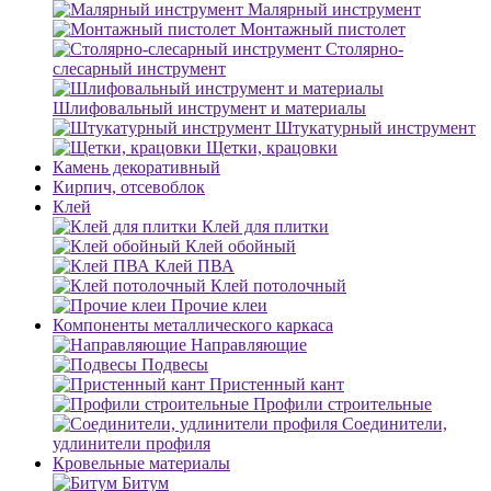
Малярный инструмент
Монтажный пистолет
Столярно-
слесарный инструмент
Шлифовальный инструмент и материалы
Штукатурный инструмент
Щетки, крацовки
Камень декоративный
Кирпич, отсевоблок
Клей
Клей для плитки
Клей обойный
Клей ПВА
Клей потолочный
Прочие клеи
Компоненты металлического каркаса
Направляющие
Подвесы
Пристенный кант
Профили строительные
Соединители,
удлинители профиля
Кровельные материалы
Битум