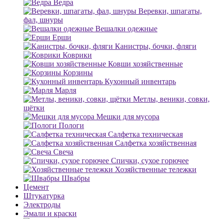
Ведра
Веревки, шпагаты,
фал, шнуры
Вешалки одежные
Ерши
Канистры, бочки, фляги
Коврики
Ковши хозяйственные
Корзины
Кухонный инвентарь
Марля
Метлы, веники, совки,
щётки
Мешки для мусора
Пологи
Салфетка техническая
Салфетка хозяйственная
Свеча
Спички, сухое горючее
Хозяйственные тележки
Швабры
Цемент
Штукатурка
Электроды
Эмали и краски