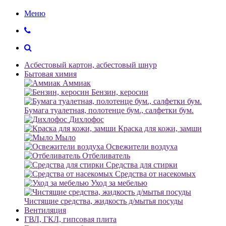
Меню
Асбестовый картон, асбестовый шнур
Бытовая химия
Аммиак
Бензин, керосин
Бумага туалетная, полотенце бум., салфетки бум.
Дихлофос
Краска для кожи, замши
Мыло
Освежители воздуха
Отбеливатель
Средства для стирки
Средства от насекомых
Уход за мебелью
Чистящие средства, жидкость д/мытья посуды
Вентиляция
ГВЛ, ГКЛ, гипсовая плита