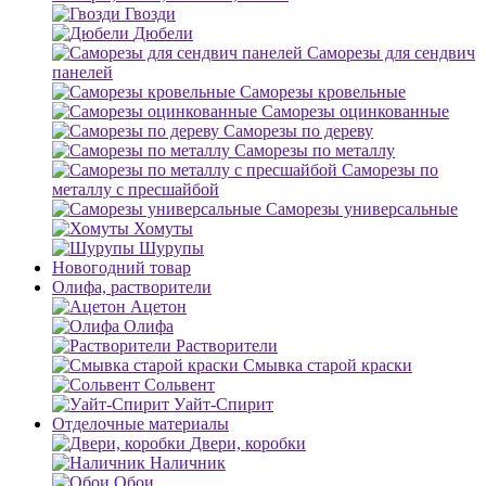
Гвозди
Дюбели
Саморезы для сендвич
панелей
Саморезы кровельные
Саморезы оцинкованные
Саморезы по дереву
Саморезы по металлу
Саморезы по
металлу с пресшайбой
Саморезы универсальные
Хомуты
Шурупы
Новогодний товар
Олифа, растворители
Ацетон
Олифа
Растворители
Смывка старой краски
Сольвент
Уайт-Спирит
Отделочные материалы
Двери, коробки
Наличник
Обои