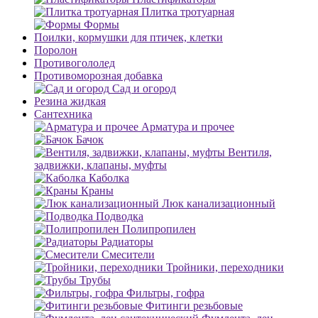
Плитка тротуарная
Формы
Поилки, кормушки для птичек, клетки
Поролон
Противогололед
Противоморозная добавка
Сад и огород
Резина жидкая
Сантехника
Арматура и прочее
Бачок
Вентиля,
задвижки, клапаны, муфты
Каболка
Краны
Люк канализационный
Подводка
Полипропилен
Радиаторы
Смесители
Тройники, переходники
Трубы
Фильтры, гофра
Фитинги резьбовые