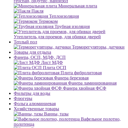
геоспан, ондутис, наноизол
Минеральная плита
Пакля
Теплоизоляция
Термоком
Трубная изоляция
Утеплитель для проемов, для обивки дверей
Теплый пол
Терморегуляторы, датчики
Товары для отдыха
Фанера, ОСП, МДФ, ДСП
Лист МДФ
Плита ОСП
Плита фибролитовая
Фанера березовая
Фанера ламинированная
Фанера хвойная ФСФ
Фильтры для воды
Флюгеры
Фольга алюминиевая
Хозяйственные товары
Ванны, тазы
Вафельное полотно,
полотенца