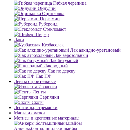
Гибкая черепица
Ондулин
Оцинковка
Пергамин
Рубероид
Стекломаст
Шифер
Лаки
Кузбасслак
Лак алкидно-уретановый
Лак аэрозольный
Лак битумный
Лак водный
Лак по дереву
Лак ПФ
Ленты строительные
Изолента
Ленты
Серпянки
Скотч
Лестницы, стремянки
Масла и смазки
Метизы и крепежные материалы
Анкеры,болты,шпильки,шайбы