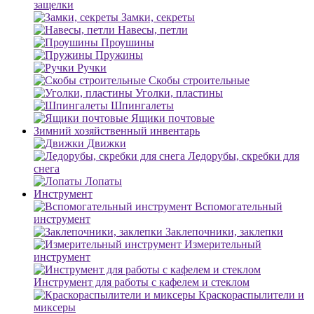
защелки
Замки, секреты
Навесы, петли
Проушины
Пружины
Ручки
Скобы строительные
Уголки, пластины
Шпингалеты
Ящики почтовые
Зимний хозяйственный инвентарь
Движки
Ледорубы, скребки для
снега
Лопаты
Инструмент
Вспомогательный
инструмент
Заклепочники, заклепки
Измерительный
инструмент
Инструмент для работы с кафелем и стеклом
Краскораспылители и
миксеры