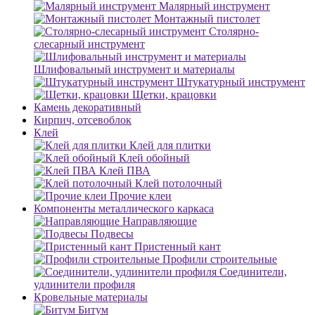
Малярный инструмент
Монтажный пистолет
Столярно-
слесарный инструмент
Шлифовальный инструмент и материалы
Штукатурный инструмент
Щетки, крацовки
Камень декоративный
Кирпич, отсевоблок
Клей
Клей для плитки
Клей обойный
Клей ПВА
Клей потолочный
Прочие клеи
Компоненты металлического каркаса
Направляющие
Подвесы
Пристенный кант
Профили строительные
Соединители,
удлинители профиля
Кровельные материалы
Битум