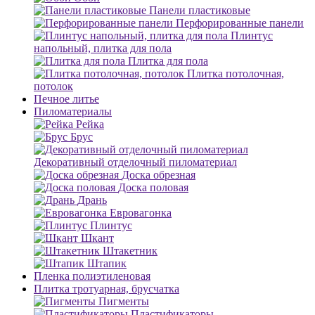
Панели пластиковые
Перфорированные панели
Плинтус
напольный, плитка для пола
Плитка для пола
Плитка потолочная,
потолок
Печное литье
Пиломатериалы
Рейка
Брус
Декоративный отделочный пиломатериал
Доска обрезная
Доска половая
Дрань
Евровагонка
Плинтус
Шкант
Штакетник
Штапик
Пленка полиэтиленовая
Плитка тротуарная, брусчатка
Пигменты
Пластификаторы