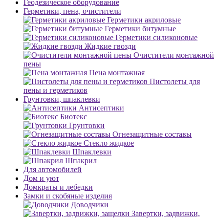
Геодезическое оборудование
Герметики, пена, очистители
Герметики акриловые
Герметики битумные
Герметики силиконовые
Жидкие гвозди
Очистители монтажной
пены
Пена монтажная
Пистолеты для
пены и герметиков
Грунтовки, шпаклевки
Антисептики
Биотекс
Грунтовки
Огнезащитные составы
Стекло жидкое
Шпаклевки
Шпакрил
Для автомобилей
Дом и уют
Домкраты и лебедки
Замки и скобяные изделия
Доводчики
Завертки, задвижки,