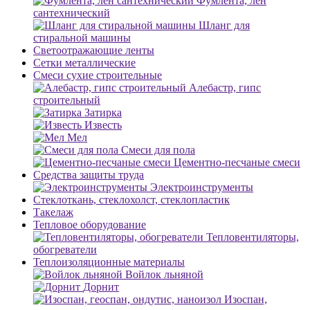
Фумлента, лен
сантехнический
Шланг для
стиральной машины
Светоотражающие ленты
Сетки металлические
Смеси сухие строительные
Алебастр, гипс
строительный
Затирка
Известь
Мел
Смеси для пола
Цементно-песчаные смеси
Средства защиты труда
Электроинструменты
Стеклоткань, стеклохолст, стеклопластик
Такелаж
Тепловое оборудование
Тепловентиляторы,
обогреватели
Теплоизоляционные материалы
Войлок льняной
Дорнит
Изоспан,