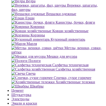
Ведра
Веревки, шпагаты,
фал, шнуры
Вешалки одежные
Ерши
Канистры, бочки, фляги
Коврики
Ковши хозяйственные
Корзины
Кухонный инвентарь
Марля
Метлы, веники, совки,
щётки
Мешки для мусора
Пологи
Салфетка техническая
Салфетка хозяйственная
Свеча
Спички, сухое горючее
Хозяйственные тележки
Швабры
Цемент
Штукатурка
Электроды
Эмали и краски