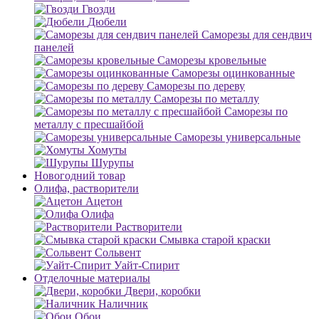
Гвозди
Дюбели
Саморезы для сендвич
панелей
Саморезы кровельные
Саморезы оцинкованные
Саморезы по дереву
Саморезы по металлу
Саморезы по
металлу с пресшайбой
Саморезы универсальные
Хомуты
Шурупы
Новогодний товар
Олифа, растворители
Ацетон
Олифа
Растворители
Смывка старой краски
Сольвент
Уайт-Спирит
Отделочные материалы
Двери, коробки
Наличник
Обои