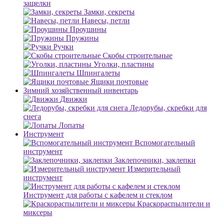
защелки
Замки, секреты
Навесы, петли
Проушины
Пружины
Ручки
Скобы строительные
Уголки, пластины
Шпингалеты
Ящики почтовые
Зимний хозяйственный инвентарь
Движки
Ледорубы, скребки для
снега
Лопаты
Инструмент
Вспомогательный
инструмент
Заклепочники, заклепки
Измерительный
инструмент
Инструмент для работы с кафелем и стеклом
Краскораспылители и
миксеры