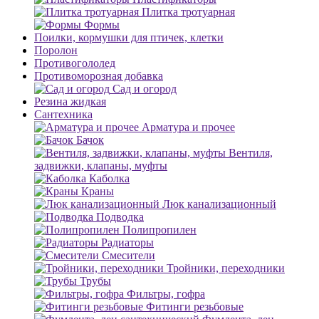
Плитка тротуарная
Формы
Поилки, кормушки для птичек, клетки
Поролон
Противогололед
Противоморозная добавка
Сад и огород
Резина жидкая
Сантехника
Арматура и прочее
Бачок
Вентиля,
задвижки, клапаны, муфты
Каболка
Краны
Люк канализационный
Подводка
Полипропилен
Радиаторы
Смесители
Тройники, переходники
Трубы
Фильтры, гофра
Фитинги резьбовые