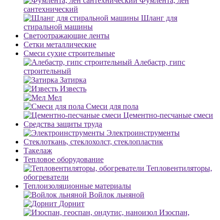
Фумлента, лен
сантехнический
Шланг для
стиральной машины
Светоотражающие ленты
Сетки металлические
Смеси сухие строительные
Алебастр, гипс
строительный
Затирка
Известь
Мел
Смеси для пола
Цементно-песчаные смеси
Средства защиты труда
Электроинструменты
Стеклоткань, стеклохолст, стеклопластик
Такелаж
Тепловое оборудование
Тепловентиляторы,
обогреватели
Теплоизоляционные материалы
Войлок льняной
Дорнит
Изоспан,