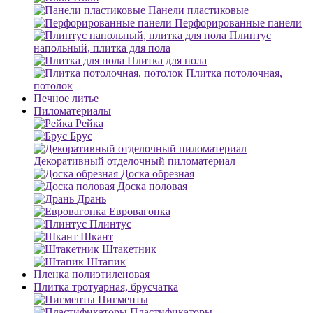
Панели пластиковые
Перфорированные панели
Плинтус
напольный, плитка для пола
Плитка для пола
Плитка потолочная,
потолок
Печное литье
Пиломатериалы
Рейка
Брус
Декоративный отделочный пиломатериал
Доска обрезная
Доска половая
Дрань
Евровагонка
Плинтус
Шкант
Штакетник
Штапик
Пленка полиэтиленовая
Плитка тротуарная, брусчатка
Пигменты
Пластификаторы