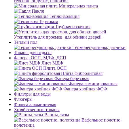
геоспан, ондутис, наноизол
Минеральная плита
Пакля
Теплоизоляция
Термоком
Трубная изоляция
Утеплитель для проемов, для обивки дверей
Теплый пол
Терморегуляторы, датчики
Товары для отдыха
Фанера, ОСП, МДФ, ДСП
Лист МДФ
Плита ОСП
Плита фибролитовая
Фанера березовая
Фанера ламинированная
Фанера хвойная ФСФ
Фильтры для воды
Флюгеры
Фольга алюминиевая
Хозяйственные товары
Ванны, тазы
Вафельное полотно,
полотенца