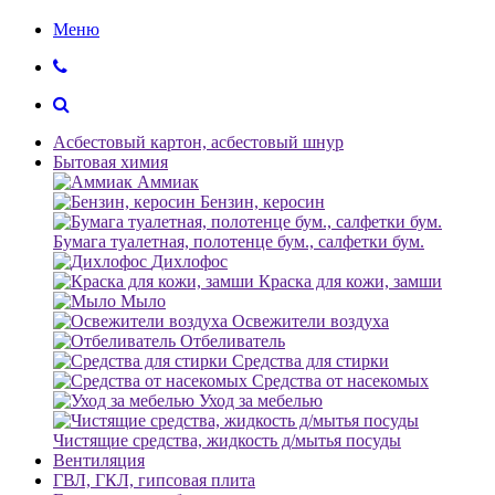
Меню
Асбестовый картон, асбестовый шнур
Бытовая химия
Аммиак
Бензин, керосин
Бумага туалетная, полотенце бум., салфетки бум.
Дихлофос
Краска для кожи, замши
Мыло
Освежители воздуха
Отбеливатель
Средства для стирки
Средства от насекомых
Уход за мебелью
Чистящие средства, жидкость д/мытья посуды
Вентиляция
ГВЛ, ГКЛ, гипсовая плита