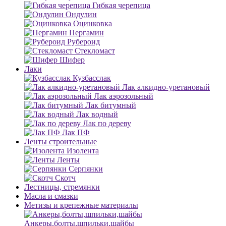
Гибкая черепица
Ондулин
Оцинковка
Пергамин
Рубероид
Стекломаст
Шифер
Лаки
Кузбасслак
Лак алкидно-уретановый
Лак аэрозольный
Лак битумный
Лак водный
Лак по дереву
Лак ПФ
Ленты строительные
Изолента
Ленты
Серпянки
Скотч
Лестницы, стремянки
Масла и смазки
Метизы и крепежные материалы
Анкеры,болты,шпильки,шайбы