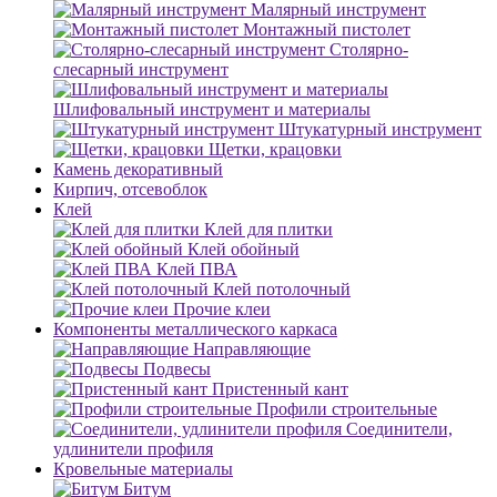
Малярный инструмент
Монтажный пистолет
Столярно-
слесарный инструмент
Шлифовальный инструмент и материалы
Штукатурный инструмент
Щетки, крацовки
Камень декоративный
Кирпич, отсевоблок
Клей
Клей для плитки
Клей обойный
Клей ПВА
Клей потолочный
Прочие клеи
Компоненты металлического каркаса
Направляющие
Подвесы
Пристенный кант
Профили строительные
Соединители,
удлинители профиля
Кровельные материалы
Битум