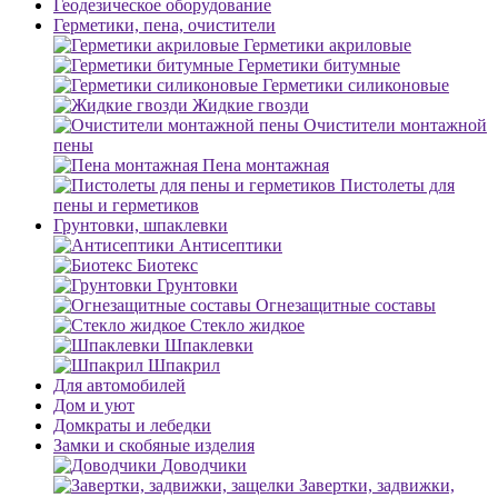
Геодезическое оборудование
Герметики, пена, очистители
Герметики акриловые
Герметики битумные
Герметики силиконовые
Жидкие гвозди
Очистители монтажной
пены
Пена монтажная
Пистолеты для
пены и герметиков
Грунтовки, шпаклевки
Антисептики
Биотекс
Грунтовки
Огнезащитные составы
Стекло жидкое
Шпаклевки
Шпакрил
Для автомобилей
Дом и уют
Домкраты и лебедки
Замки и скобяные изделия
Доводчики
Завертки, задвижки,