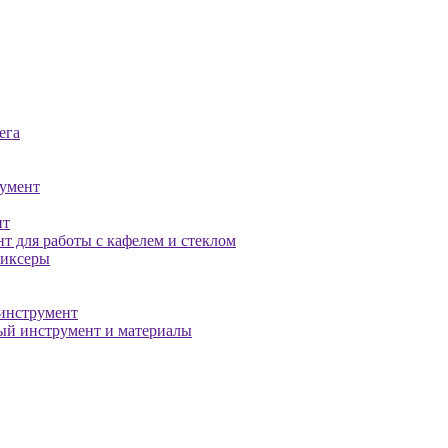
ега
умент
нт
т для работы с кафелем и стеклом
миксеры
инструмент
й инструмент и материалы