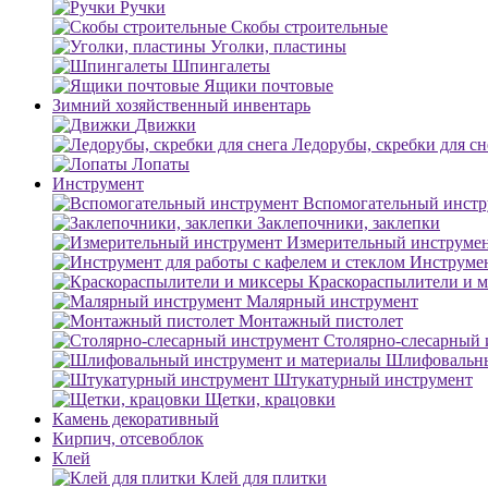
Ручки
Скобы строительные
Уголки, пластины
Шпингалеты
Ящики почтовые
Зимний хозяйственный инвентарь
Движки
Ледорубы, скребки для сн
Лопаты
Инструмент
Вспомогательный инстр
Заклепочники, заклепки
Измерительный инструме
Инструмен
Краскораспылители и 
Малярный инструмент
Монтажный пистолет
Столярно-слесарный 
Шлифовальны
Штукатурный инструмент
Щетки, крацовки
Камень декоративный
Кирпич, отсевоблок
Клей
Клей для плитки