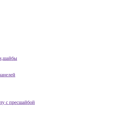
и,шайбы
панелей
лу с пресшайбой