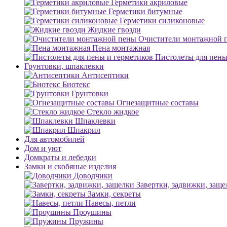
Герметики акриловые
Герметики битумные
Герметики силиконовые
Жидкие гвозди
Очистители монтажной 
Пена монтажная
Пистолеты для пены
Грунтовки, шпаклевки
Антисептики
Биотекс
Грунтовки
Огнезащитные составы
Стекло жидкое
Шпаклевки
Шпакрил
Для автомобилей
Дом и уют
Домкраты и лебедки
Замки и скобяные изделия
Доводчики
Завертки, задвижки, заще
Замки, секреты
Навесы, петли
Проушины
Пружины