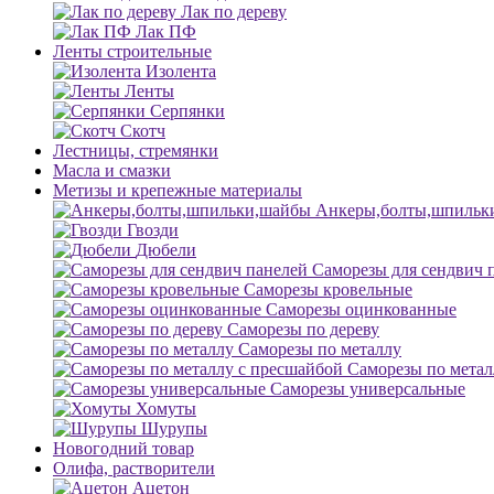
Лак по дереву
Лак ПФ
Ленты строительные
Изолента
Ленты
Серпянки
Скотч
Лестницы, стремянки
Масла и смазки
Метизы и крепежные материалы
Анкеры,болты,шпильк
Гвозди
Дюбели
Саморезы для сендвич 
Саморезы кровельные
Саморезы оцинкованные
Саморезы по дереву
Саморезы по металлу
Саморезы по метал
Саморезы универсальные
Хомуты
Шурупы
Новогодний товар
Олифа, растворители
Ацетон