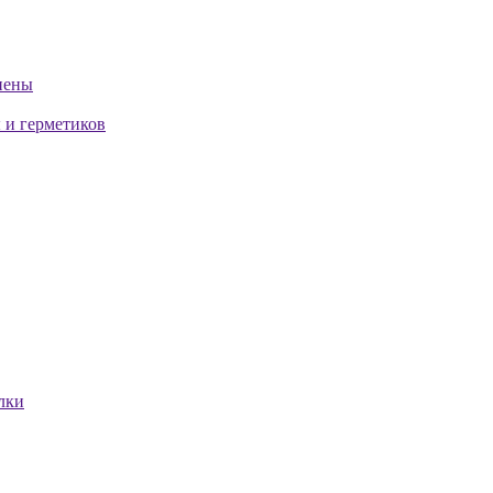
пены
 и герметиков
лки