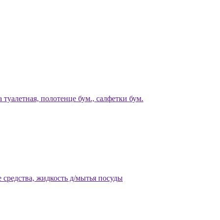
 туалетная, полотенце бум., салфетки бум.
 средства, жидкость д/мытья посуды