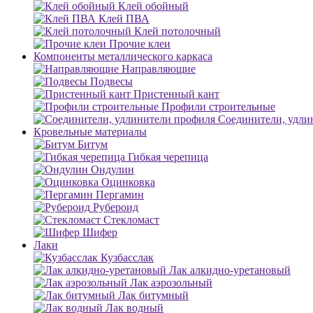
Клей обойный
Клей ПВА
Клей потолочный
Прочие клеи
Компоненты металлического каркаса
Направляющие
Подвесы
Пристенный кант
Профили строительные
Соединители, удли
Кровельные материалы
Битум
Гибкая черепица
Ондулин
Оцинковка
Пергамин
Рубероид
Стекломаст
Шифер
Лаки
Кузбасслак
Лак алкидно-уретановый
Лак аэрозольный
Лак битумный
Лак водный