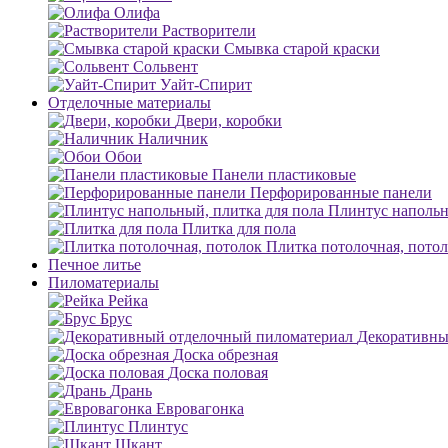
Олифа
Растворители
Смывка старой краски
Сольвент
Уайт-Спирит
Отделочные материалы
Двери, коробки
Наличник
Обои
Панели пластиковые
Перфорированные панели
Плинтус напольн
Плитка для пола
Плитка потолочная, пото
Печное литье
Пиломатериалы
Рейка
Брус
Декоративны
Доска обрезная
Доска половая
Дрань
Евровагонка
Плинтус
Шкант