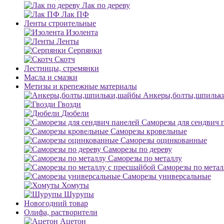
Лак по дереву
Лак ПФ
Ленты строительные
Изолента
Ленты
Серпянки
Скотч
Лестницы, стремянки
Масла и смазки
Метизы и крепежные материалы
Анкеры,болты,шпильк
Гвозди
Дюбели
Саморезы для сендвич 
Саморезы кровельные
Саморезы оцинкованные
Саморезы по дереву
Саморезы по металлу
Саморезы по метал
Саморезы универсальные
Хомуты
Шурупы
Новогодний товар
Олифа, растворители
Ацетон