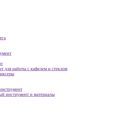
ега
умент
нт
т для работы с кафелем и стеклом
миксеры
инструмент
й инструмент и материалы