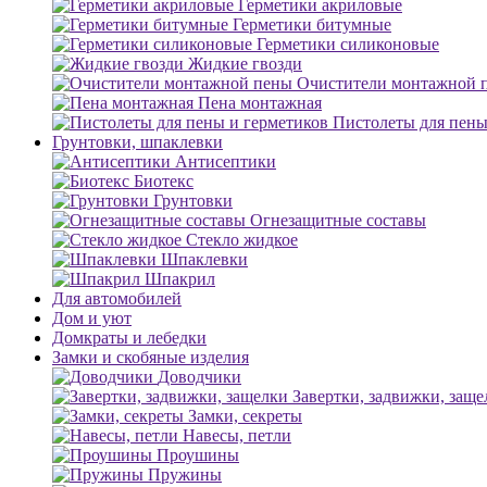
Герметики акриловые
Герметики битумные
Герметики силиконовые
Жидкие гвозди
Очистители монтажной 
Пена монтажная
Пистолеты для пены
Грунтовки, шпаклевки
Антисептики
Биотекс
Грунтовки
Огнезащитные составы
Стекло жидкое
Шпаклевки
Шпакрил
Для автомобилей
Дом и уют
Домкраты и лебедки
Замки и скобяные изделия
Доводчики
Завертки, задвижки, заще
Замки, секреты
Навесы, петли
Проушины
Пружины