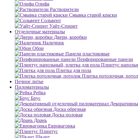
Олифа
Растворители
Смывка старой краски
Сольвент
Уайт-Спирит
Отделочные материалы
Двери, коробки
Наличник
Обои
Панели пластиковые
Перфорированные панели
Плинтус напольн
Плитка для пола
Плитка потолочная, пото
Печное литье
Пиломатериалы
Рейка
Брус
Декоративны
Доска обрезная
Доска половая
Дрань
Евровагонка
Плинтус
Шкант