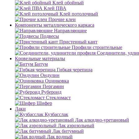
Клей обойный
Клей ПВА
Клей потолочный
Прочие клеи
Компоненты металлического каркаса
Направляющие
Подвесы
Пристенный кант
Профили строительные
Соединители, удли
Кровельные материалы
Битум
Гибкая черепица
Ондулин
Оцинковка
Пергамин
Рубероид
Стекломаст
Шифер
Лаки
Кузбасслак
Лак алкидно-уретановый
Лак аэрозольный
Лак битумный
Лак водный