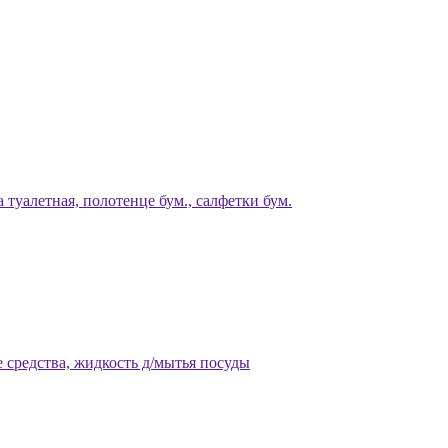
 туалетная, полотенце бум., салфетки бум.
 средства, жидкость д/мытья посуды