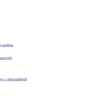
и,шайбы
панелей
лу с пресшайбой