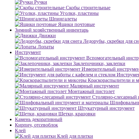
Ручки
Скобы строительные
Уголки, пластины
Шпингалеты
Ящики почтовые
Зимний хозяйственный инвентарь
Движки
Ледорубы, скребки для сн
Лопаты
Инструмент
Вспомогательный инстр
Заклепочники, заклепки
Измерительный инструме
Инструмен
Краскораспылители и 
Малярный инструмент
Монтажный пистолет
Столярно-слесарный 
Шлифовальны
Штукатурный инструмент
Щетки, крацовки
Камень декоративный
Кирпич, отсевоблок
Клей
Клей для плитки