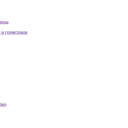
пены
 и герметиков
лки