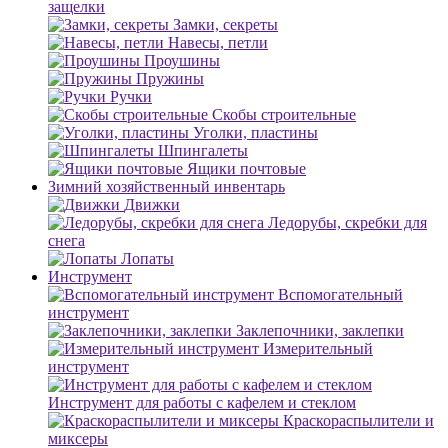
защелки
Замки, секреты
Навесы, петли
Проушины
Пружины
Ручки
Скобы строительные
Уголки, пластины
Шпингалеты
Ящики почтовые
Зимний хозяйственный инвентарь
Движки
Ледорубы, скребки для
снега
Лопаты
Инструмент
Вспомогательный
инструмент
Заклепочники, заклепки
Измерительный
инструмент
Инструмент для работы с кафелем и стеклом
Краскораспылители и
миксеры