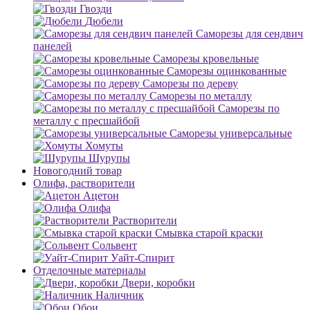
Гвозди
Дюбели
Саморезы для сендвич
панелей
Саморезы кровельные
Саморезы оцинкованные
Саморезы по дереву
Саморезы по металлу
Саморезы по
металлу с пресшайбой
Саморезы универсальные
Хомуты
Шурупы
Новогодний товар
Олифа, растворители
Ацетон
Олифа
Растворители
Смывка старой краски
Сольвент
Уайт-Спирит
Отделочные материалы
Двери, коробки
Наличник
Обои