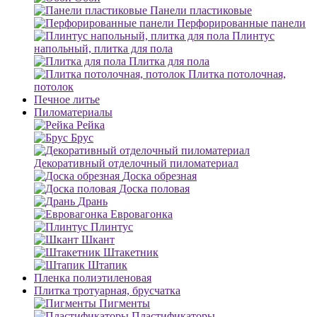
Панели пластиковые
Перфорированные панели
Плинтус
напольный, плитка для пола
Плитка для пола
Плитка потолочная,
потолок
Печное литье
Пиломатериалы
Рейка
Брус
Декоративный отделочный пиломатериал
Доска обрезная
Доска половая
Дрань
Евровагонка
Плинтус
Шкант
Штакетник
Штапик
Пленка полиэтиленовая
Плитка тротуарная, брусчатка
Пигменты
Пластификаторы