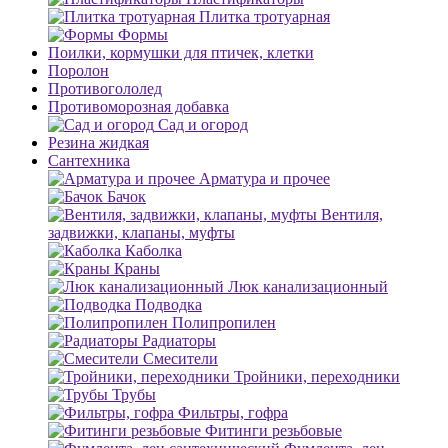
Плитка тротуарная
Формы
Поилки, кормушки для птичек, клетки
Поролон
Противогололед
Противоморозная добавка
Сад и огород
Резина жидкая
Сантехника
Арматура и прочее
Бачок
Вентиля,
задвижки, клапаны, муфты
Каболка
Краны
Люк канализационный
Подводка
Полипропилен
Радиаторы
Смесители
Тройники, переходники
Трубы
Фильтры, гофра
Фитинги резьбовые