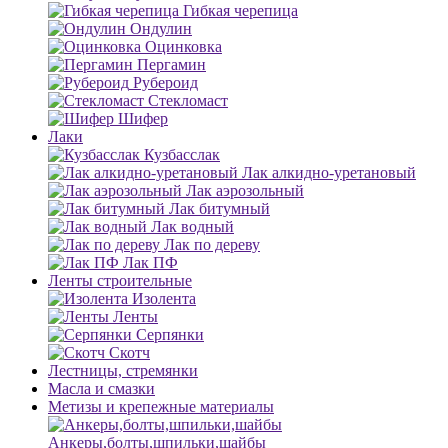
Гибкая черепица
Ондулин
Оцинковка
Пергамин
Рубероид
Стекломаст
Шифер
Лаки
Кузбасслак
Лак алкидно-уретановый
Лак аэрозольный
Лак битумный
Лак водный
Лак по дереву
Лак ПФ
Ленты строительные
Изолента
Ленты
Серпянки
Скотч
Лестницы, стремянки
Масла и смазки
Метизы и крепежные материалы
Анкеры,болты,шпильки,шайбы