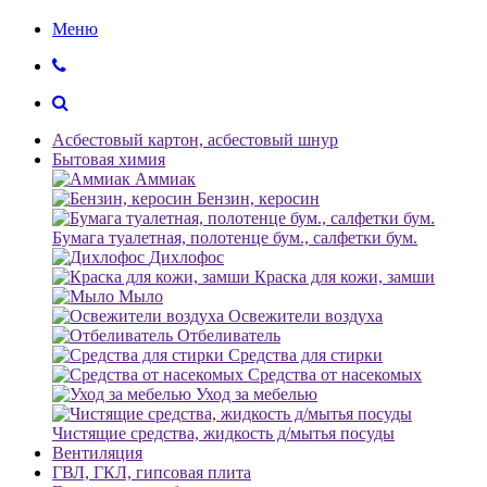
Меню
Асбестовый картон, асбестовый шнур
Бытовая химия
Аммиак
Бензин, керосин
Бумага туалетная, полотенце бум., салфетки бум.
Дихлофос
Краска для кожи, замши
Мыло
Освежители воздуха
Отбеливатель
Средства для стирки
Средства от насекомых
Уход за мебелью
Чистящие средства, жидкость д/мытья посуды
Вентиляция
ГВЛ, ГКЛ, гипсовая плита