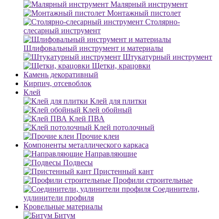
Малярный инструмент
Монтажный пистолет
Столярно-
слесарный инструмент
Шлифовальный инструмент и материалы
Штукатурный инструмент
Щетки, крацовки
Камень декоративный
Кирпич, отсевоблок
Клей
Клей для плитки
Клей обойный
Клей ПВА
Клей потолочный
Прочие клеи
Компоненты металлического каркаса
Направляющие
Подвесы
Пристенный кант
Профили строительные
Соединители,
удлинители профиля
Кровельные материалы
Битум