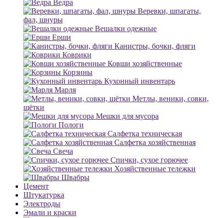
Ведра
Веревки, шпагаты,
фал, шнуры
Вешалки одежные
Ерши
Канистры, бочки, фляги
Коврики
Ковши хозяйственные
Корзины
Кухонный инвентарь
Марля
Метлы, веники, совки,
щётки
Мешки для мусора
Пологи
Салфетка техническая
Салфетка хозяйственная
Свеча
Спички, сухое горючее
Хозяйственные тележки
Швабры
Цемент
Штукатурка
Электроды
Эмали и краски