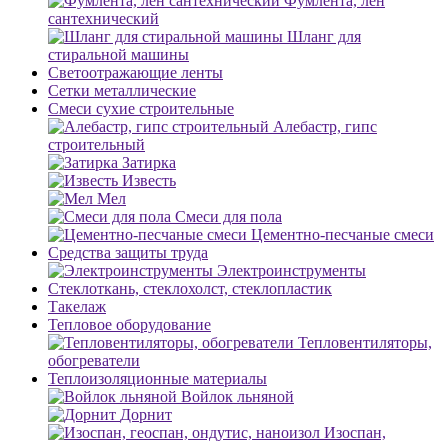
Фумлента, лен
сантехнический
Шланг для
стиральной машины
Светоотражающие ленты
Сетки металлические
Смеси сухие строительные
Алебастр, гипс
строительный
Затирка
Известь
Мел
Смеси для пола
Цементно-песчаные смеси
Средства защиты труда
Электроинструменты
Стеклоткань, стеклохолст, стеклопластик
Такелаж
Тепловое оборудование
Тепловентиляторы,
обогреватели
Теплоизоляционные материалы
Войлок льняной
Дорнит
Изоспан,