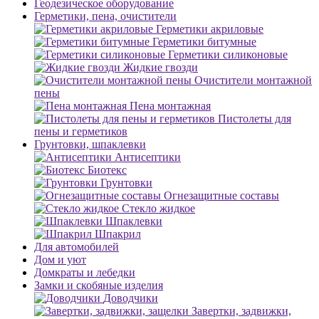
Геодезическое оборудование
Герметики, пена, очистители
Герметики акриловые
Герметики битумные
Герметики силиконовые
Жидкие гвозди
Очистители монтажной
пены
Пена монтажная
Пистолеты для
пены и герметиков
Грунтовки, шпаклевки
Антисептики
Биотекс
Грунтовки
Огнезащитные составы
Стекло жидкое
Шпаклевки
Шпакрил
Для автомобилей
Дом и уют
Домкраты и лебедки
Замки и скобяные изделия
Доводчики
Завертки, задвижки,