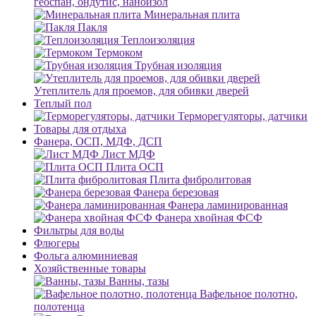
геоспан, ондутис, наноизол
Минеральная плита
Пакля
Теплоизоляция
Термоком
Трубная изоляция
Утеплитель для проемов, для обивки дверей
Теплый пол
Терморегуляторы, датчики
Товары для отдыха
Фанера, ОСП, МДФ, ДСП
Лист МДФ
Плита ОСП
Плита фибролитовая
Фанера березовая
Фанера ламинированная
Фанера хвойная ФСФ
Фильтры для воды
Флюгеры
Фольга алюминиевая
Хозяйственные товары
Ванны, тазы
Вафельное полотно,
полотенца