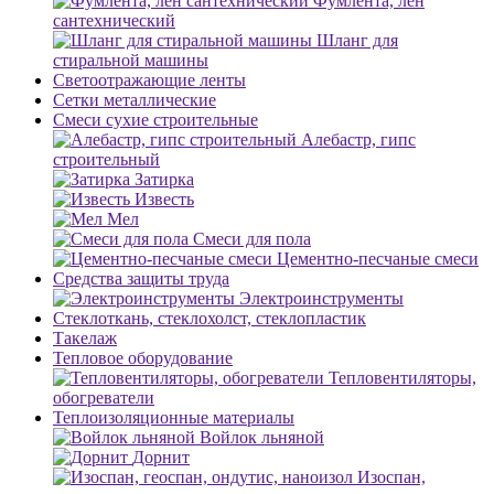
Фумлента, лен
сантехнический
Шланг для
стиральной машины
Светоотражающие ленты
Сетки металлические
Смеси сухие строительные
Алебастр, гипс
строительный
Затирка
Известь
Мел
Смеси для пола
Цементно-песчаные смеси
Средства защиты труда
Электроинструменты
Стеклоткань, стеклохолст, стеклопластик
Такелаж
Тепловое оборудование
Тепловентиляторы,
обогреватели
Теплоизоляционные материалы
Войлок льняной
Дорнит
Изоспан,