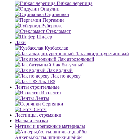
Гибкая черепица
Ондулин
Оцинковка
Пергамин
Рубероид
Стекломаст
Шифер
Лаки
Кузбасслак
Лак алкидно-уретановый
Лак аэрозольный
Лак битумный
Лак водный
Лак по дереву
Лак ПФ
Ленты строительные
Изолента
Ленты
Серпянки
Скотч
Лестницы, стремянки
Масла и смазки
Метизы и крепежные материалы
Анкеры,болты,шпильки,шайбы