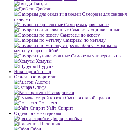
Гвозди
Дюбели
Саморезы для сендвич
панелей
Саморезы кровельные
Саморезы оцинкованные
Саморезы по дереву
Саморезы по металлу
Саморезы по
металлу с пресшайбой
Саморезы универсальные
Хомуты
Шурупы
Новогодний товар
Олифа, растворители
Ацетон
Олифа
Растворители
Смывка старой краски
Сольвент
Уайт-Спирит
Отделочные материалы
Двери, коробки
Наличник
Обои