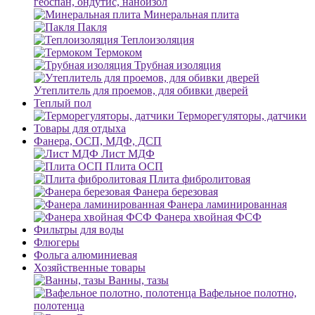
геоспан, ондутис, наноизол
Минеральная плита
Пакля
Теплоизоляция
Термоком
Трубная изоляция
Утеплитель для проемов, для обивки дверей
Теплый пол
Терморегуляторы, датчики
Товары для отдыха
Фанера, ОСП, МДФ, ДСП
Лист МДФ
Плита ОСП
Плита фибролитовая
Фанера березовая
Фанера ламинированная
Фанера хвойная ФСФ
Фильтры для воды
Флюгеры
Фольга алюминиевая
Хозяйственные товары
Ванны, тазы
Вафельное полотно,
полотенца