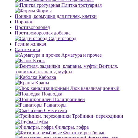
Плитка тротуарная
Формы
Поилки, кормушки для птичек, клетки
Поролон
Противогололед
Противоморозная добавка
Сад и огород
Резина жидкая
Сантехника
Арматура и прочее
Бачок
Вентиля,
задвижки, клапаны, муфты
Каболка
Краны
Люк канализационный
Подводка
Полипропилен
Радиаторы
Смесители
Тройники, переходники
Трубы
Фильтры, гофра
Фитинги резьбовые