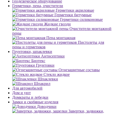
Геодезическое оборудование
Герметики, пена, очистители
Герметики акриловые
Герметики битумные
Герметики силиконовые
Жидкие гвозди
Очистители монтажной
пены
Пена монтажная
Пистолеты для
пены и герметиков
Грунтовки, шпаклевки
Антисептики
Биотекс
Грунтовки
Огнезащитные составы
Стекло жидкое
Шпаклевки
Шпакрил
Для автомобилей
Дом и уют
Домкраты и лебедки
Замки и скобяные изделия
Доводчики
Завертки, задвижки,