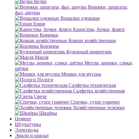
Ведра
Веревки, шпагаты,
фал, шнуры
Вешалки одежные
Ерши
Канистры, бочки, фляги
Коврики
Ковши хозяйственные
Корзины
Кухонный инвентарь
Марля
Метлы, веники, совки,
щётки
Мешки для мусора
Пологи
Салфетка техническая
Салфетка хозяйственная
Свеча
Спички, сухое горючее
Хозяйственные тележки
Швабры
Цемент
Штукатурка
Электроды
Эмали и краски