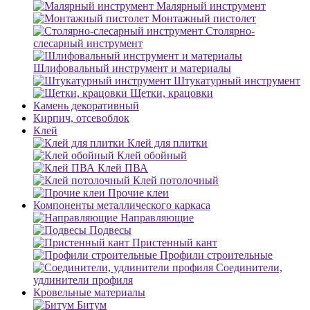
Малярный инструмент
Монтажный пистолет
Столярно-
слесарный инструмент
Шлифовальный инструмент и материалы
Штукатурный инструмент
Щетки, крацовки
Камень декоративный
Кирпич, отсевоблок
Клей
Клей для плитки
Клей обойный
Клей ПВА
Клей потолочный
Прочие клеи
Компоненты металлического каркаса
Направляющие
Подвесы
Пристенный кант
Профили строительные
Соединители,
удлинители профиля
Кровельные материалы
Битум