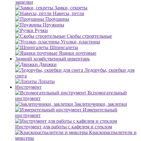
защелки
Замки, секреты
Навесы, петли
Проушины
Пружины
Ручки
Скобы строительные
Уголки, пластины
Шпингалеты
Ящики почтовые
Зимний хозяйственный инвентарь
Движки
Ледорубы, скребки для
снега
Лопаты
Инструмент
Вспомогательный
инструмент
Заклепочники, заклепки
Измерительный
инструмент
Инструмент для работы с кафелем и стеклом
Краскораспылители и
миксеры