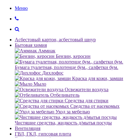
Меню
Асбестовый картон, асбестовый шнур
Бытовая химия
Аммиак
Бензин, керосин
Бумага туалетная, полотенце бум., салфетки бум.
Дихлофос
Краска для кожи, замши
Мыло
Освежители воздуха
Отбеливатель
Средства для стирки
Средства от насекомых
Уход за мебелью
Чистящие средства, жидкость д/мытья посуды
Вентиляция
ГВЛ, ГКЛ, гипсовая плита