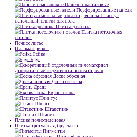
Панели пластиковые
Перфорированные панели
Плинтус
напольный, плитка для пола
Плитка для пола
Плитка потолочная,
потолок
Печное литье
Пиломатериалы
Рейка
Брус
Декоративный отделочный пиломатериал
Доска обрезная
Доска половая
Дрань
Евровагонка
Плинтус
Шкант
Штакетник
Штапик
Пленка полиэтиленовая
Плитка тротуарная, брусчатка
Пигменты
Пластификаторы