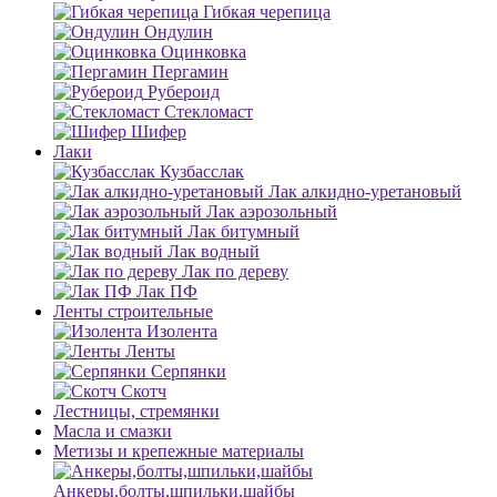
Гибкая черепица
Ондулин
Оцинковка
Пергамин
Рубероид
Стекломаст
Шифер
Лаки
Кузбасслак
Лак алкидно-уретановый
Лак аэрозольный
Лак битумный
Лак водный
Лак по дереву
Лак ПФ
Ленты строительные
Изолента
Ленты
Серпянки
Скотч
Лестницы, стремянки
Масла и смазки
Метизы и крепежные материалы
Анкеры,болты,шпильки,шайбы