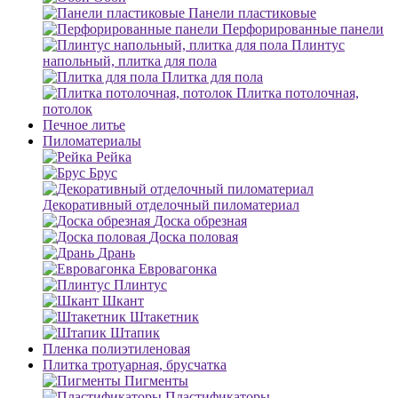
Панели пластиковые
Перфорированные панели
Плинтус
напольный, плитка для пола
Плитка для пола
Плитка потолочная,
потолок
Печное литье
Пиломатериалы
Рейка
Брус
Декоративный отделочный пиломатериал
Доска обрезная
Доска половая
Дрань
Евровагонка
Плинтус
Шкант
Штакетник
Штапик
Пленка полиэтиленовая
Плитка тротуарная, брусчатка
Пигменты
Пластификаторы