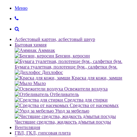
Меню
Асбестовый картон, асбестовый шнур
Бытовая химия
Аммиак
Бензин, керосин
Бумага туалетная, полотенце бум., салфетки бум.
Дихлофос
Краска для кожи, замши
Мыло
Освежители воздуха
Отбеливатель
Средства для стирки
Средства от насекомых
Уход за мебелью
Чистящие средства, жидкость д/мытья посуды
Вентиляция
ГВЛ, ГКЛ, гипсовая плита