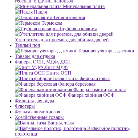
геоспан, ондутис, наноизол
Минеральная плита
Пакля
Теплоизоляция
Термоком
Трубная изоляция
Утеплитель для проемов, для обивки дверей
Теплый пол
Терморегуляторы, датчики
Товары для отдыха
Фанера, ОСП, МДФ, ДСП
Лист МДФ
Плита ОСП
Плита фибролитовая
Фанера березовая
Фанера ламинированная
Фанера хвойная ФСФ
Фильтры для воды
Флюгеры
Фольга алюминиевая
Хозяйственные товары
Ванны, тазы
Вафельное полотно,
полотенца