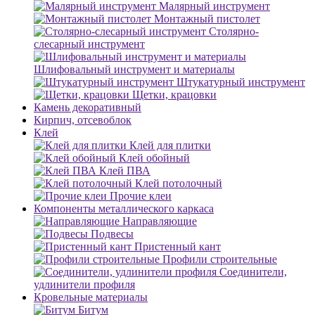
Малярный инструмент
Монтажный пистолет
Столярно-
слесарный инструмент
Шлифовальный инструмент и материалы
Штукатурный инструмент
Щетки, крацовки
Камень декоративный
Кирпич, отсевоблок
Клей
Клей для плитки
Клей обойный
Клей ПВА
Клей потолочный
Прочие клеи
Компоненты металлического каркаса
Направляющие
Подвесы
Пристенный кант
Профили строительные
Соединители,
удлинители профиля
Кровельные материалы
Битум