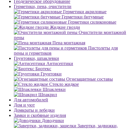
Геодезическое оборудование
Герметики, пена, очистители
Герметики акриловые
Герметики битумные
Герметики силиконовые
Жидкие гвозди
Очистители монтажной
пены
Пена монтажная
Пистолеты для
пены и герметиков
Грунтовки, шпаклевки
Антисептики
Биотекс
Грунтовки
Огнезащитные составы
Стекло жидкое
Шпаклевки
Шпакрил
Для автомобилей
Дом и уют
Домкраты и лебедки
Замки и скобяные изделия
Доводчики
Завертки, задвижки,