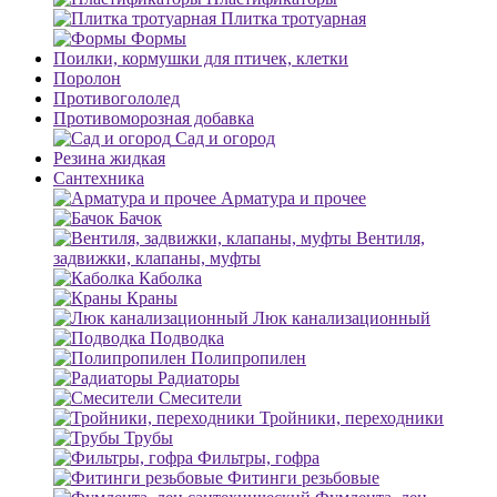
Плитка тротуарная
Формы
Поилки, кормушки для птичек, клетки
Поролон
Противогололед
Противоморозная добавка
Сад и огород
Резина жидкая
Сантехника
Арматура и прочее
Бачок
Вентиля,
задвижки, клапаны, муфты
Каболка
Краны
Люк канализационный
Подводка
Полипропилен
Радиаторы
Смесители
Тройники, переходники
Трубы
Фильтры, гофра
Фитинги резьбовые