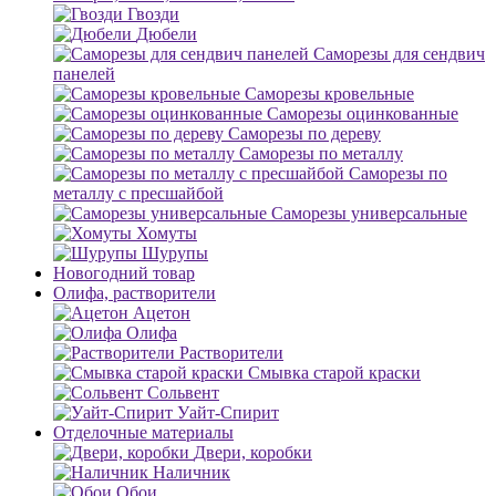
Гвозди
Дюбели
Саморезы для сендвич
панелей
Саморезы кровельные
Саморезы оцинкованные
Саморезы по дереву
Саморезы по металлу
Саморезы по
металлу с пресшайбой
Саморезы универсальные
Хомуты
Шурупы
Новогодний товар
Олифа, растворители
Ацетон
Олифа
Растворители
Смывка старой краски
Сольвент
Уайт-Спирит
Отделочные материалы
Двери, коробки
Наличник
Обои