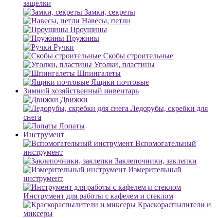
защелки
Замки, секреты
Навесы, петли
Проушины
Пружины
Ручки
Скобы строительные
Уголки, пластины
Шпингалеты
Ящики почтовые
Зимний хозяйственный инвентарь
Движки
Ледорубы, скребки для
снега
Лопаты
Инструмент
Вспомогательный
инструмент
Заклепочники, заклепки
Измерительный
инструмент
Инструмент для работы с кафелем и стеклом
Краскораспылители и
миксеры