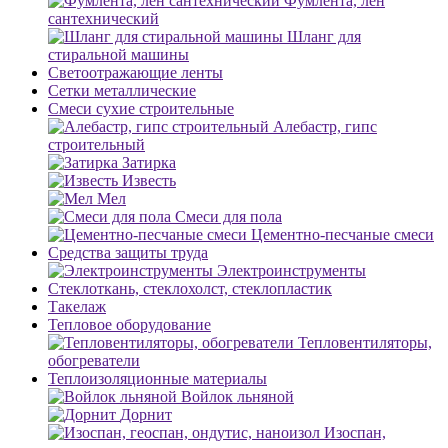
Фумлента, лен
сантехнический
Шланг для
стиральной машины
Светоотражающие ленты
Сетки металлические
Смеси сухие строительные
Алебастр, гипс
строительный
Затирка
Известь
Мел
Смеси для пола
Цементно-песчаные смеси
Средства защиты труда
Электроинструменты
Стеклоткань, стеклохолст, стеклопластик
Такелаж
Тепловое оборудование
Тепловентиляторы,
обогреватели
Теплоизоляционные материалы
Войлок льняной
Дорнит
Изоспан,