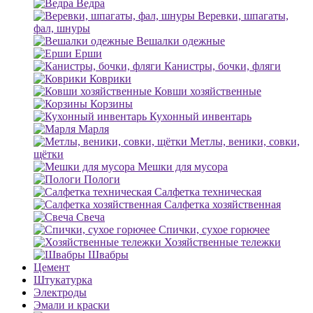
Ведра
Веревки, шпагаты,
фал, шнуры
Вешалки одежные
Ерши
Канистры, бочки, фляги
Коврики
Ковши хозяйственные
Корзины
Кухонный инвентарь
Марля
Метлы, веники, совки,
щётки
Мешки для мусора
Пологи
Салфетка техническая
Салфетка хозяйственная
Свеча
Спички, сухое горючее
Хозяйственные тележки
Швабры
Цемент
Штукатурка
Электроды
Эмали и краски