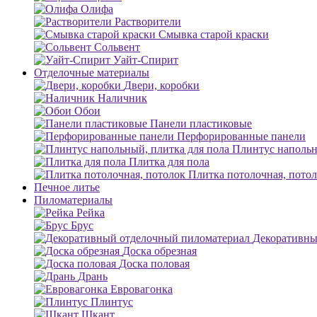
Олифа
Растворители
Смывка старой краски
Сольвент
Уайт-Спирит
Отделочные материалы
Двери, коробки
Наличник
Обои
Панели пластиковые
Перфорированные панели
Плинтус напольн
Плитка для пола
Плитка потолочная, пото
Печное литье
Пиломатериалы
Рейка
Брус
Декоративны
Доска обрезная
Доска половая
Дрань
Евровагонка
Плинтус
Шкант