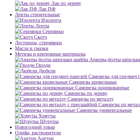
Лак по дереву
Лак ПФ
Ленты строительные
Изолента
Ленты
Серпянки
Скотч
Лестницы, стремянки
Масла и смазки
Метизы и крепежные материалы
Анкеры,болты,шпильк
Гвозди
Дюбели
Саморезы для сендвич 
Саморезы кровельные
Саморезы оцинкованные
Саморезы по дереву
Саморезы по металлу
Саморезы по метал
Саморезы универсальные
Хомуты
Шурупы
Новогодний товар
Олифа, растворители
Ацетон