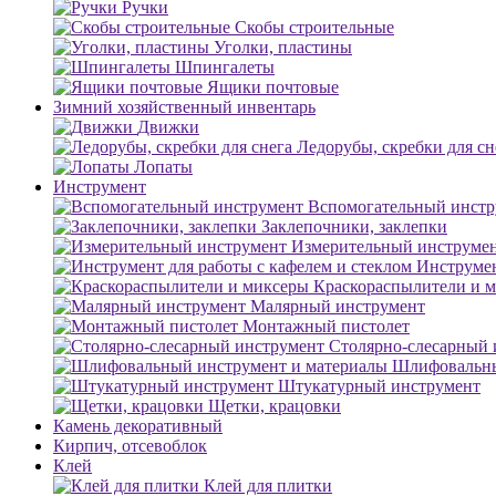
Ручки
Скобы строительные
Уголки, пластины
Шпингалеты
Ящики почтовые
Зимний хозяйственный инвентарь
Движки
Ледорубы, скребки для сн
Лопаты
Инструмент
Вспомогательный инстр
Заклепочники, заклепки
Измерительный инструме
Инструмен
Краскораспылители и 
Малярный инструмент
Монтажный пистолет
Столярно-слесарный 
Шлифовальны
Штукатурный инструмент
Щетки, крацовки
Камень декоративный
Кирпич, отсевоблок
Клей
Клей для плитки