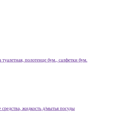
 туалетная, полотенце бум., салфетки бум.
 средства, жидкость д/мытья посуды