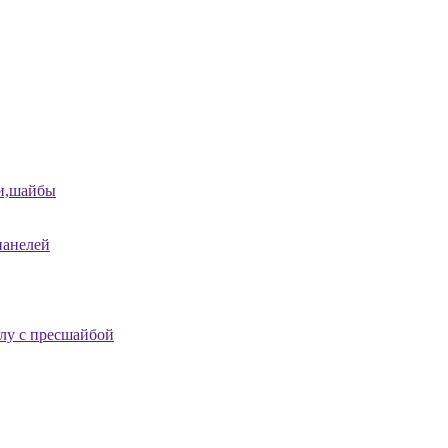
и,шайбы
панелей
лу с пресшайбой