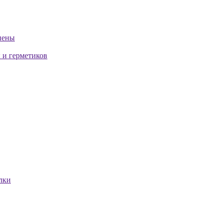
пены
 и герметиков
лки