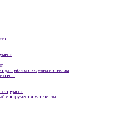
ега
умент
нт
т для работы с кафелем и стеклом
миксеры
инструмент
й инструмент и материалы