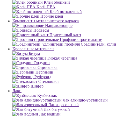
Клей обойный
Клей ПВА
Клей потолочный
Прочие клеи
Компоненты металлического каркаса
Направляющие
Подвесы
Пристенный кант
Профили строительные
Соединители, удли
Кровельные материалы
Битум
Гибкая черепица
Ондулин
Оцинковка
Пергамин
Рубероид
Стекломаст
Шифер
Лаки
Кузбасслак
Лак алкидно-уретановый
Лак аэрозольный
Лак битумный
Лак водный