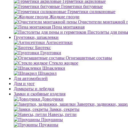
Герметики акриловые
Герметики битумные
Герметики силиконовые
Жидкие гвозди
Очистители монтажной 
Пена монтажная
Пистолеты для пены
Грунтовки, шпаклевки
Антисептики
Биотекс
Грунтовки
Огнезащитные составы
Стекло жидкое
Шпаклевки
Шпакрил
Для автомобилей
Дом и уют
Домкраты и лебедки
Замки и скобяные изделия
Доводчики
Завертки, задвижки, заще
Замки, секреты
Навесы, петли
Проушины
Пружины