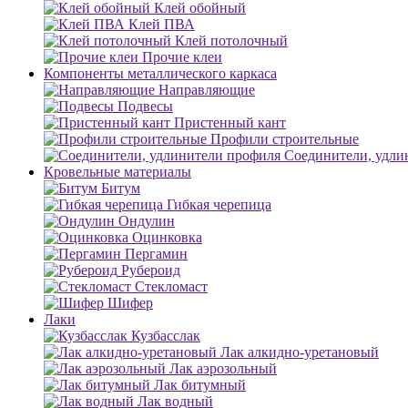
Клей обойный
Клей ПВА
Клей потолочный
Прочие клеи
Компоненты металлического каркаса
Направляющие
Подвесы
Пристенный кант
Профили строительные
Соединители, удли
Кровельные материалы
Битум
Гибкая черепица
Ондулин
Оцинковка
Пергамин
Рубероид
Стекломаст
Шифер
Лаки
Кузбасслак
Лак алкидно-уретановый
Лак аэрозольный
Лак битумный
Лак водный