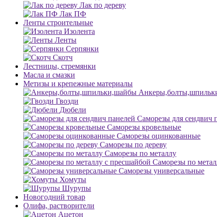
Лак по дереву
Лак ПФ
Ленты строительные
Изолента
Ленты
Серпянки
Скотч
Лестницы, стремянки
Масла и смазки
Метизы и крепежные материалы
Анкеры,болты,шпильк
Гвозди
Дюбели
Саморезы для сендвич 
Саморезы кровельные
Саморезы оцинкованные
Саморезы по дереву
Саморезы по металлу
Саморезы по метал
Саморезы универсальные
Хомуты
Шурупы
Новогодний товар
Олифа, растворители
Ацетон