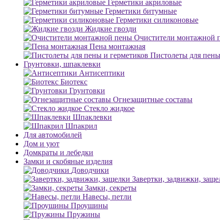
Герметики акриловые
Герметики битумные
Герметики силиконовые
Жидкие гвозди
Очистители монтажной 
Пена монтажная
Пистолеты для пены
Грунтовки, шпаклевки
Антисептики
Биотекс
Грунтовки
Огнезащитные составы
Стекло жидкое
Шпаклевки
Шпакрил
Для автомобилей
Дом и уют
Домкраты и лебедки
Замки и скобяные изделия
Доводчики
Завертки, задвижки, заще
Замки, секреты
Навесы, петли
Проушины
Пружины