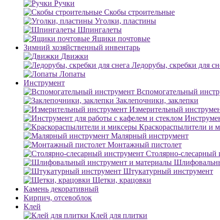
Ручки
Скобы строительные
Уголки, пластины
Шпингалеты
Ящики почтовые
Зимний хозяйственный инвентарь
Движки
Ледорубы, скребки для сн
Лопаты
Инструмент
Вспомогательный инстр
Заклепочники, заклепки
Измерительный инструме
Инструмен
Краскораспылители и 
Малярный инструмент
Монтажный пистолет
Столярно-слесарный 
Шлифовальны
Штукатурный инструмент
Щетки, крацовки
Камень декоративный
Кирпич, отсевоблок
Клей
Клей для плитки