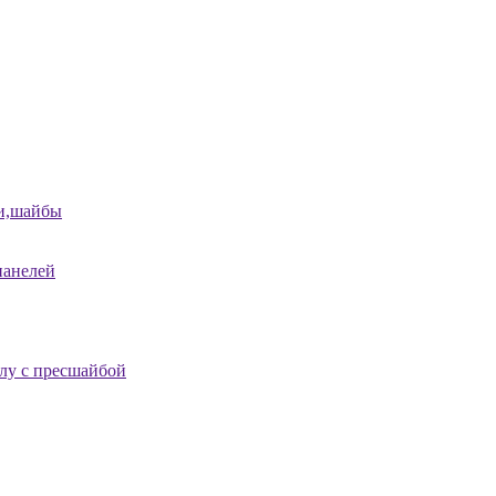
и,шайбы
панелей
лу с пресшайбой