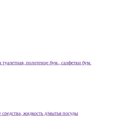
 туалетная, полотенце бум., салфетки бум.
 средства, жидкость д/мытья посуды