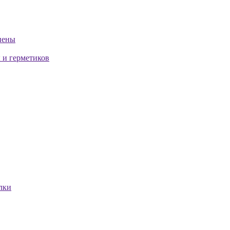
пены
 и герметиков
лки