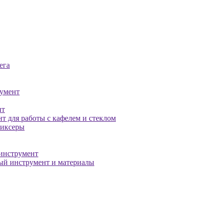
ега
умент
нт
т для работы с кафелем и стеклом
миксеры
инструмент
й инструмент и материалы