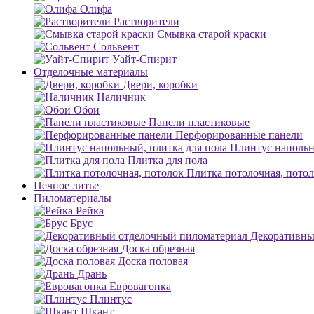
Олифа
Растворители
Смывка старой краски
Сольвент
Уайт-Спирит
Отделочные материалы
Двери, коробки
Наличник
Обои
Панели пластиковые
Перфорированные панели
Плинтус напольн
Плитка для пола
Плитка потолочная, пото
Печное литье
Пиломатериалы
Рейка
Брус
Декоративны
Доска обрезная
Доска половая
Дрань
Евровагонка
Плинтус
Шкант