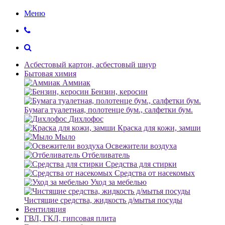
Меню
Асбестовый картон, асбестовый шнур
Бытовая химия
Аммиак
Бензин, керосин
Бумага туалетная, полотенце бум., салфетки бум.
Дихлофос
Краска для кожи, замши
Мыло
Освежители воздуха
Отбеливатель
Средства для стирки
Средства от насекомых
Уход за мебелью
Чистящие средства, жидкость д/мытья посуды
Вентиляция
ГВЛ, ГКЛ, гипсовая плита