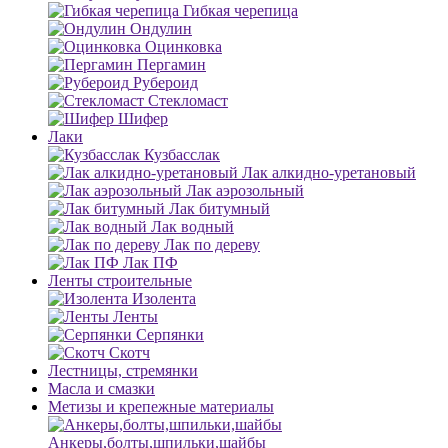
Гибкая черепица
Ондулин
Оцинковка
Пергамин
Рубероид
Стекломаст
Шифер
Лаки
Кузбасслак
Лак алкидно-уретановый
Лак аэрозольный
Лак битумный
Лак водный
Лак по дереву
Лак ПФ
Ленты строительные
Изолента
Ленты
Серпянки
Скотч
Лестницы, стремянки
Масла и смазки
Метизы и крепежные материалы
Анкеры,болты,шпильки,шайбы