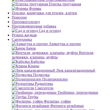
Плитка тротуарная
Формы
Поилки, кормушки для птичек, клетки
Поролон
Противогололед
Противоморозная добавка
Сад и огород
Резина жидкая
Сантехника
Арматура и прочее
Бачок
Вентиля,
задвижки, клапаны, муфты
Каболка
Краны
Люк канализационный
Подводка
Полипропилен
Радиаторы
Смесители
Тройники, переходники
Трубы
Фильтры, гофра
Фитинги резьбовые