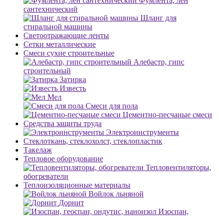
Фумлента, лен
сантехнический
Шланг для
стиральной машины
Светоотражающие ленты
Сетки металлические
Смеси сухие строительные
Алебастр, гипс
строительный
Затирка
Известь
Мел
Смеси для пола
Цементно-песчаные смеси
Средства защиты труда
Электроинструменты
Стеклоткань, стеклохолст, стеклопластик
Такелаж
Тепловое оборудование
Тепловентиляторы,
обогреватели
Теплоизоляционные материалы
Войлок льняной
Дорнит
Изоспан,