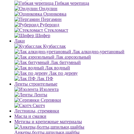
Гибкая черепица
Ондулин
Оцинковка
Пергамин
Рубероид
Стекломаст
Шифер
Лаки
Кузбасслак
Лак алкидно-уретановый
Лак аэрозольный
Лак битумный
Лак водный
Лак по дереву
Лак ПФ
Ленты строительные
Изолента
Ленты
Серпянки
Скотч
Лестницы, стремянки
Масла и смазки
Метизы и крепежные материалы
Анкеры,болты,шпильки,шайбы