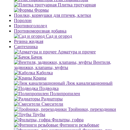
Плитка тротуарная
Формы
Поилки, кормушки для птичек, клетки
Поролон
Противогололед
Противоморозная добавка
Сад и огород
Резина жидкая
Сантехника
Арматура и прочее
Бачок
Вентиля,
задвижки, клапаны, муфты
Каболка
Краны
Люк канализационный
Подводка
Полипропилен
Радиаторы
Смесители
Тройники, переходники
Трубы
Фильтры, гофра
Фитинги резьбовые