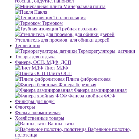
геоспан, ондутис, наноизол
Минеральная плита
Пакля
Теплоизоляция
Термоком
Трубная изоляция
Утеплитель для проемов, для обивки дверей
Теплый пол
Терморегуляторы, датчики
Товары для отдыха
Фанера, ОСП, МДФ, ДСП
Лист МДФ
Плита ОСП
Плита фибролитовая
Фанера березовая
Фанера ламинированная
Фанера хвойная ФСФ
Фильтры для воды
Флюгеры
Фольга алюминиевая
Хозяйственные товары
Ванны, тазы
Вафельное полотно,
полотенца