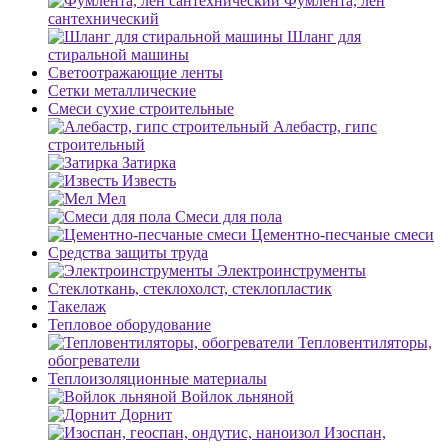
Фумлента, лен
сантехнический
Шланг для
стиральной машины
Светоотражающие ленты
Сетки металлические
Смеси сухие строительные
Алебастр, гипс
строительный
Затирка
Известь
Мел
Смеси для пола
Цементно-песчаные смеси
Средства защиты труда
Электроинструменты
Стеклоткань, стеклохолст, стеклопластик
Такелаж
Тепловое оборудование
Тепловентиляторы,
обогреватели
Теплоизоляционные материалы
Войлок льняной
Дорнит
Изоспан,