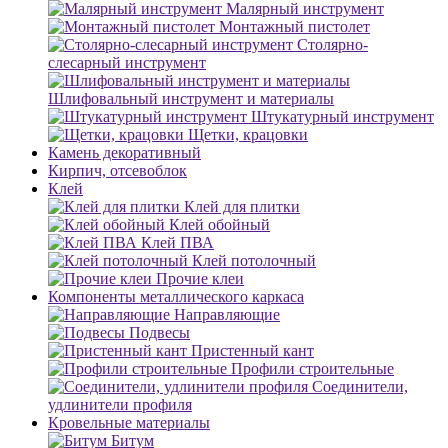
Малярный инструмент
Монтажный пистолет
Столярно-
слесарный инструмент
Шлифовальный инструмент и материалы
Штукатурный инструмент
Щетки, крацовки
Камень декоративный
Кирпич, отсевоблок
Клей
Клей для плитки
Клей обойный
Клей ПВА
Клей потолочный
Прочие клеи
Компоненты металлического каркаса
Направляющие
Подвесы
Пристенный кант
Профили строительные
Соединители,
удлинители профиля
Кровельные материалы
Битум