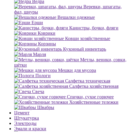
Ведра
Веревки, шпагаты,
фал, шнуры
Вешалки одежные
Ерши
Канистры, бочки, фляги
Коврики
Ковши хозяйственные
Корзины
Кухонный инвентарь
Марля
Метлы, веники, совки,
щётки
Мешки для мусора
Пологи
Салфетка техническая
Салфетка хозяйственная
Свеча
Спички, сухое горючее
Хозяйственные тележки
Швабры
Цемент
Штукатурка
Электроды
Эмали и краски