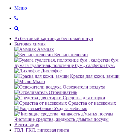
Меню
Асбестовый картон, асбестовый шнур
Бытовая химия
Аммиак
Бензин, керосин
Бумага туалетная, полотенце бум., салфетки бум.
Дихлофос
Краска для кожи, замши
Мыло
Освежители воздуха
Отбеливатель
Средства для стирки
Средства от насекомых
Уход за мебелью
Чистящие средства, жидкость д/мытья посуды
Вентиляция
ГВЛ, ГКЛ, гипсовая плита