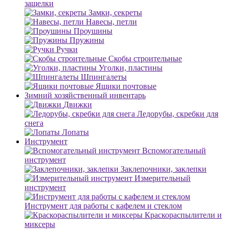
защелки
Замки, секреты
Навесы, петли
Проушины
Пружины
Ручки
Скобы строительные
Уголки, пластины
Шпингалеты
Ящики почтовые
Зимний хозяйственный инвентарь
Движки
Ледорубы, скребки для
снега
Лопаты
Инструмент
Вспомогательный
инструмент
Заклепочники, заклепки
Измерительный
инструмент
Инструмент для работы с кафелем и стеклом
Краскораспылители и
миксеры