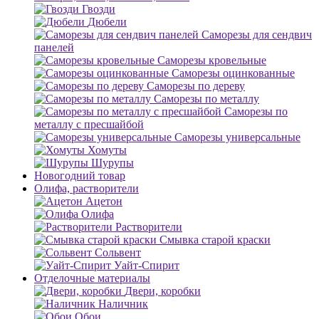
Гвозди
Дюбели
Саморезы для сендвич
панелей
Саморезы кровельные
Саморезы оцинкованные
Саморезы по дереву
Саморезы по металлу
Саморезы по
металлу с пресшайбой
Саморезы универсальные
Хомуты
Шурупы
Новогодний товар
Олифа, растворители
Ацетон
Олифа
Растворители
Смывка старой краски
Сольвент
Уайт-Спирит
Отделочные материалы
Двери, коробки
Наличник
Обои