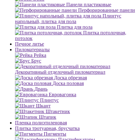
Панели пластиковые
Перфорированные панели
Плинтус
напольный, плитка для пола
Плитка для пола
Плитка потолочная,
потолок
Печное литье
Пиломатериалы
Рейка
Брус
Декоративный отделочный пиломатериал
Доска обрезная
Доска половая
Дрань
Евровагонка
Плинтус
Шкант
Штакетник
Штапик
Пленка полиэтиленовая
Плитка тротуарная, брусчатка
Пигменты
Пластификаторы