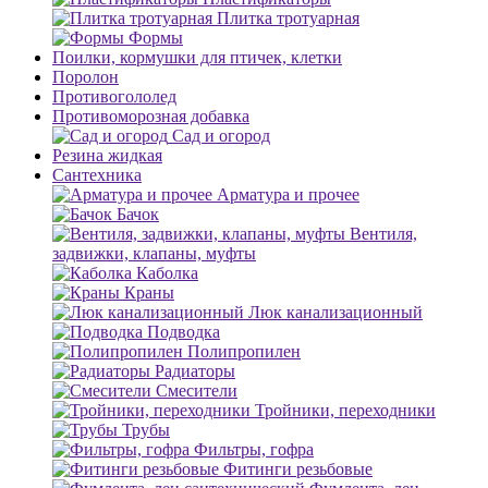
Плитка тротуарная
Формы
Поилки, кормушки для птичек, клетки
Поролон
Противогололед
Противоморозная добавка
Сад и огород
Резина жидкая
Сантехника
Арматура и прочее
Бачок
Вентиля,
задвижки, клапаны, муфты
Каболка
Краны
Люк канализационный
Подводка
Полипропилен
Радиаторы
Смесители
Тройники, переходники
Трубы
Фильтры, гофра
Фитинги резьбовые