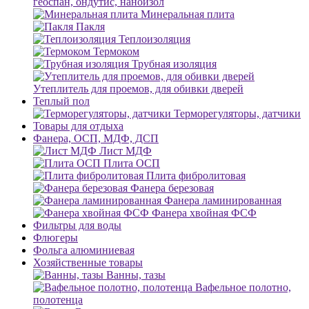
геоспан, ондутис, наноизол
Минеральная плита
Пакля
Теплоизоляция
Термоком
Трубная изоляция
Утеплитель для проемов, для обивки дверей
Теплый пол
Терморегуляторы, датчики
Товары для отдыха
Фанера, ОСП, МДФ, ДСП
Лист МДФ
Плита ОСП
Плита фибролитовая
Фанера березовая
Фанера ламинированная
Фанера хвойная ФСФ
Фильтры для воды
Флюгеры
Фольга алюминиевая
Хозяйственные товары
Ванны, тазы
Вафельное полотно,
полотенца