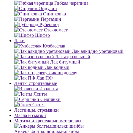
Гибкая черепица
Ондулин
Оцинковка
Пергамин
Рубероид
Стекломаст
Шифер
Лаки
Кузбасслак
Лак алкидно-уретановый
Лак аэрозольный
Лак битумный
Лак водный
Лак по дереву
Лак ПФ
Ленты строительные
Изолента
Ленты
Серпянки
Скотч
Лестницы, стремянки
Масла и смазки
Метизы и крепежные материалы
Анкеры,болты,шпильки,шайбы