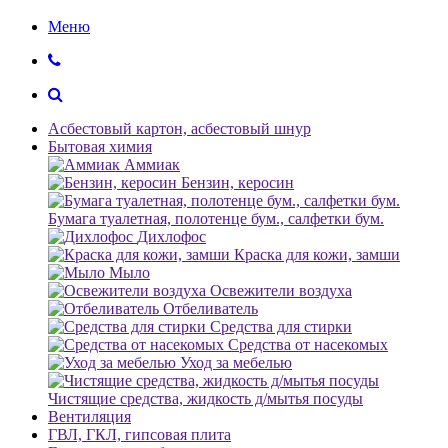
Меню
Асбестовый картон, асбестовый шнур
Бытовая химия
Аммиак
Бензин, керосин
Бумага туалетная, полотенце бум., салфетки бум.
Дихлофос
Краска для кожи, замши
Мыло
Освежители воздуха
Отбеливатель
Средства для стирки
Средства от насекомых
Уход за мебелью
Чистящие средства, жидкость д/мытья посуды
Вентиляция
ГВЛ, ГКЛ, гипсовая плита