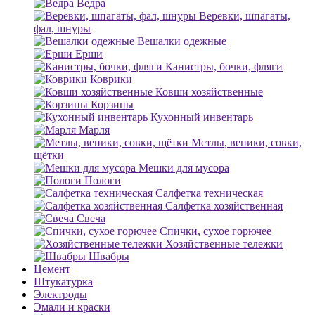
Ведра
Веревки, шпагаты,
фал, шнуры
Вешалки одежные
Ерши
Канистры, бочки, фляги
Коврики
Ковши хозяйственные
Корзины
Кухонный инвентарь
Марля
Метлы, веники, совки,
щётки
Мешки для мусора
Пологи
Салфетка техническая
Салфетка хозяйственная
Свеча
Спички, сухое горючее
Хозяйственные тележки
Швабры
Цемент
Штукатурка
Электроды
Эмали и краски