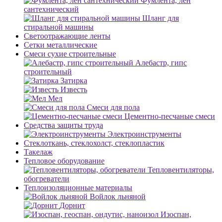
Фумлента, лен
сантехнический
Шланг для
стиральной машины
Светоотражающие ленты
Сетки металлические
Смеси сухие строительные
Алебастр, гипс
строительный
Затирка
Известь
Мел
Смеси для пола
Цементно-песчаные смеси
Средства защиты труда
Электроинструменты
Стеклоткань, стеклохолст, стеклопластик
Такелаж
Тепловое оборудование
Тепловентиляторы,
обогреватели
Теплоизоляционные материалы
Войлок льняной
Дорнит
Изоспан,