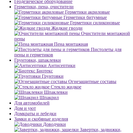
Геодезическое оборудование
Герметики, пена, очистители
Герметики акриловые
Герметики битумные
Герметики силиконовые
Жидкие гвозди
Очистители монтажной
пены
Пена монтажная
Пистолеты для
пены и герметиков
Грунтовки, шпаклевки
Антисептики
Биотекс
Грунтовки
Огнезащитные составы
Стекло жидкое
Шпаклевки
Шпакрил
Для автомобилей
Дом и уют
Домкраты и лебедки
Замки и скобяные изделия
Доводчики
Завертки, задвижки,