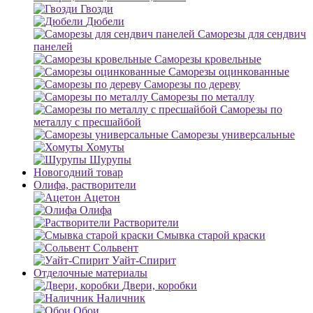
Гвозди
Дюбели
Саморезы для сендвич
панелей
Саморезы кровельные
Саморезы оцинкованные
Саморезы по дереву
Саморезы по металлу
Саморезы по
металлу с пресшайбой
Саморезы универсальные
Хомуты
Шурупы
Новогодний товар
Олифа, растворители
Ацетон
Олифа
Растворители
Смывка старой краски
Сольвент
Уайт-Спирит
Отделочные материалы
Двери, коробки
Наличник
Обои