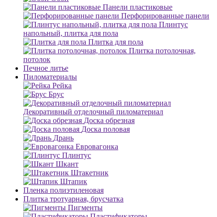
Панели пластиковые
Перфорированные панели
Плинтус
напольный, плитка для пола
Плитка для пола
Плитка потолочная,
потолок
Печное литье
Пиломатериалы
Рейка
Брус
Декоративный отделочный пиломатериал
Доска обрезная
Доска половая
Дрань
Евровагонка
Плинтус
Шкант
Штакетник
Штапик
Пленка полиэтиленовая
Плитка тротуарная, брусчатка
Пигменты
Пластификаторы