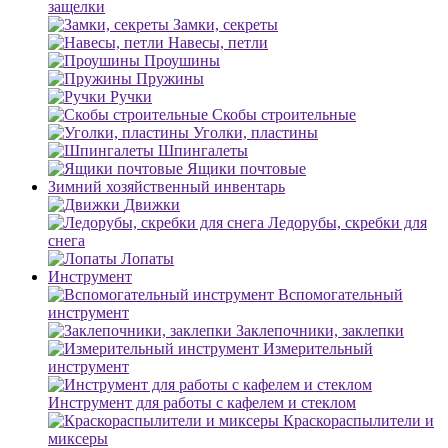
защелки
Замки, секреты
Навесы, петли
Проушины
Пружины
Ручки
Скобы строительные
Уголки, пластины
Шпингалеты
Ящики почтовые
Зимний хозяйственный инвентарь
Движки
Ледорубы, скребки для
снега
Лопаты
Инструмент
Вспомогательный
инструмент
Заклепочники, заклепки
Измерительный
инструмент
Инструмент для работы с кафелем и стеклом
Краскораспылители и
миксеры