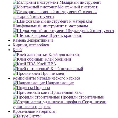
Малярный инструмент
Монтажный пистолет
Столярно-
слесарный инструмент
Шлифовальный инструмент и материалы
Штукатурный инструмент
Щетки, крацовки
Камень декоративный
Кирпич, отсевоблок
Клей
Клей для плитки
Клей обойный
Клей ПВА
Клей потолочный
Прочие клеи
Компоненты металлического каркаса
Направляющие
Подвесы
Пристенный кант
Профили строительные
Соединители,
удлинители профиля
Кровельные материалы
Битум