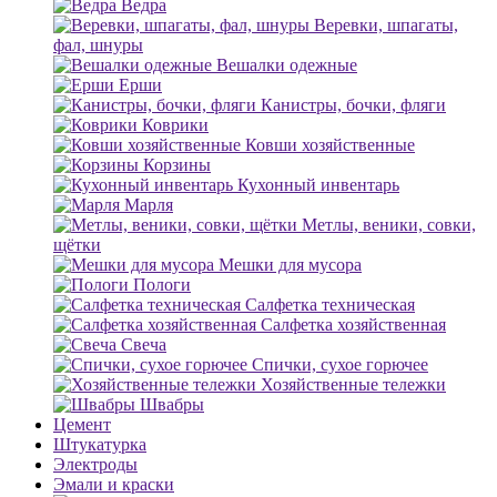
Ведра
Веревки, шпагаты,
фал, шнуры
Вешалки одежные
Ерши
Канистры, бочки, фляги
Коврики
Ковши хозяйственные
Корзины
Кухонный инвентарь
Марля
Метлы, веники, совки,
щётки
Мешки для мусора
Пологи
Салфетка техническая
Салфетка хозяйственная
Свеча
Спички, сухое горючее
Хозяйственные тележки
Швабры
Цемент
Штукатурка
Электроды
Эмали и краски