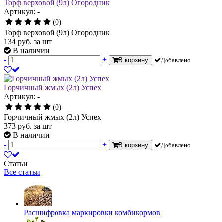
Торф верховой (9л) Огородник
Артикул: -
(0)
Торф верховой (9л) Огородник
134
руб.
за шт
В наличии
-
+
В корзину
Добавлено
Горчичный жмых (2л) Успех
Артикул: -
(0)
Горчичный жмых (2л) Успех
373
руб.
за шт
В наличии
-
+
В корзину
Добавлено
Статьи
Все статьи
Расшифровка маркировки комбикормов