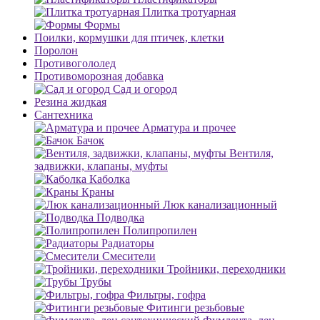
Плитка тротуарная
Формы
Поилки, кормушки для птичек, клетки
Поролон
Противогололед
Противоморозная добавка
Сад и огород
Резина жидкая
Сантехника
Арматура и прочее
Бачок
Вентиля,
задвижки, клапаны, муфты
Каболка
Краны
Люк канализационный
Подводка
Полипропилен
Радиаторы
Смесители
Тройники, переходники
Трубы
Фильтры, гофра
Фитинги резьбовые