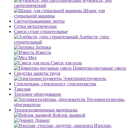
Фумлента, лен
сантехнический
Шланг для
стиральной машины
Светоотражающие ленты
Сетки металлические
Смеси сухие строительные
Алебастр, гипс
строительный
Затирка
Известь
Мел
Смеси для пола
Цементно-песчаные смеси
Средства защиты труда
Электроинструменты
Стеклоткань, стеклохолст, стеклопластик
Такелаж
Тепловое оборудование
Тепловентиляторы,
обогреватели
Теплоизоляционные материалы
Войлок льняной
Дорнит
Изоспан,