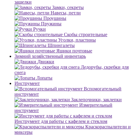
защелки
Замки, секреты
Навесы, петли
Проушины
Пружины
Ручки
Скобы строительные
Уголки, пластины
Шпингалеты
Ящики почтовые
Зимний хозяйственный инвентарь
Движки
Ледорубы, скребки для
снега
Лопаты
Инструмент
Вспомогательный
инструмент
Заклепочники, заклепки
Измерительный
инструмент
Инструмент для работы с кафелем и стеклом
Краскораспылители и
миксеры