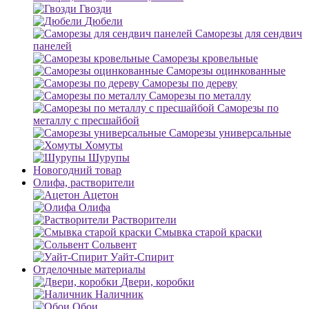
Гвозди
Дюбели
Саморезы для сендвич
панелей
Саморезы кровельные
Саморезы оцинкованные
Саморезы по дереву
Саморезы по металлу
Саморезы по
металлу с пресшайбой
Саморезы универсальные
Хомуты
Шурупы
Новогодний товар
Олифа, растворители
Ацетон
Олифа
Растворители
Смывка старой краски
Сольвент
Уайт-Спирит
Отделочные материалы
Двери, коробки
Наличник
Обои