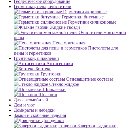
Геодезическое оборудование
Герметики, пена, очистители
Герметики акриловые
Герметики битумные
Герметики силиконовые
Жидкие гвозди
Очистители монтажной
пены
Пена монтажная
Пистолеты для
пены и герметиков
Грунтовки, шпаклевки
Антисептики
Биотекс
Грунтовки
Огнезащитные составы
Стекло жидкое
Шпаклевки
Шпакрил
Для автомобилей
Дом и уют
Домкраты и лебедки
Замки и скобяные изделия
Доводчики
Завертки, задвижки,