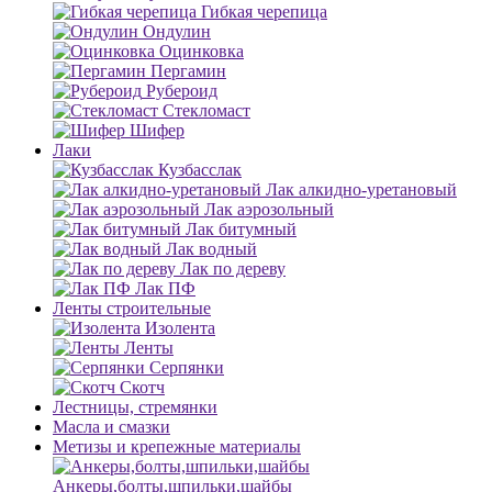
Гибкая черепица
Ондулин
Оцинковка
Пергамин
Рубероид
Стекломаст
Шифер
Лаки
Кузбасслак
Лак алкидно-уретановый
Лак аэрозольный
Лак битумный
Лак водный
Лак по дереву
Лак ПФ
Ленты строительные
Изолента
Ленты
Серпянки
Скотч
Лестницы, стремянки
Масла и смазки
Метизы и крепежные материалы
Анкеры,болты,шпильки,шайбы