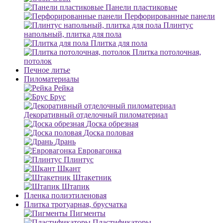
Панели пластиковые
Перфорированные панели
Плинтус
напольный, плитка для пола
Плитка для пола
Плитка потолочная,
потолок
Печное литье
Пиломатериалы
Рейка
Брус
Декоративный отделочный пиломатериал
Доска обрезная
Доска половая
Дрань
Евровагонка
Плинтус
Шкант
Штакетник
Штапик
Пленка полиэтиленовая
Плитка тротуарная, брусчатка
Пигменты
Пластификаторы