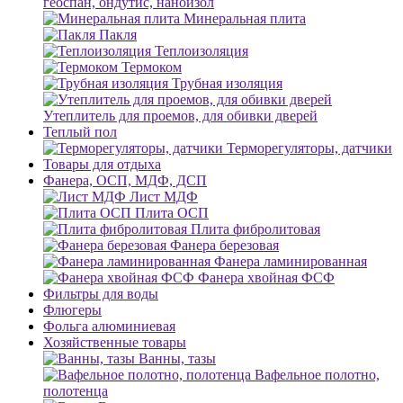
геоспан, ондутис, наноизол
Минеральная плита
Пакля
Теплоизоляция
Термоком
Трубная изоляция
Утеплитель для проемов, для обивки дверей
Теплый пол
Терморегуляторы, датчики
Товары для отдыха
Фанера, ОСП, МДФ, ДСП
Лист МДФ
Плита ОСП
Плита фибролитовая
Фанера березовая
Фанера ламинированная
Фанера хвойная ФСФ
Фильтры для воды
Флюгеры
Фольга алюминиевая
Хозяйственные товары
Ванны, тазы
Вафельное полотно,
полотенца