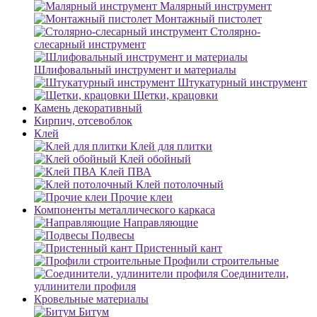
Малярный инструмент
Монтажный пистолет
Столярно-
слесарный инструмент
Шлифовальный инструмент и материалы
Штукатурный инструмент
Щетки, крацовки
Камень декоративный
Кирпич, отсевоблок
Клей
Клей для плитки
Клей обойный
Клей ПВА
Клей потолочный
Прочие клеи
Компоненты металлического каркаса
Направляющие
Подвесы
Пристенный кант
Профили строительные
Соединители,
удлинители профиля
Кровельные материалы
Битум