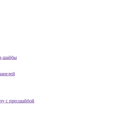
и,шайбы
панелей
лу с пресшайбой