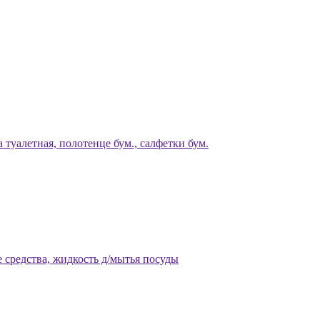
 туалетная, полотенце бум., салфетки бум.
 средства, жидкость д/мытья посуды