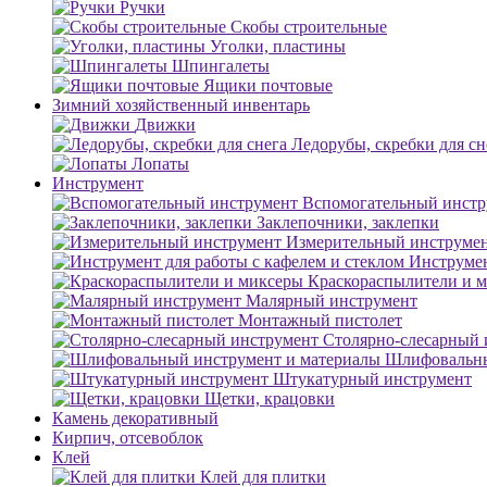
Ручки
Скобы строительные
Уголки, пластины
Шпингалеты
Ящики почтовые
Зимний хозяйственный инвентарь
Движки
Ледорубы, скребки для сн
Лопаты
Инструмент
Вспомогательный инстр
Заклепочники, заклепки
Измерительный инструме
Инструмен
Краскораспылители и 
Малярный инструмент
Монтажный пистолет
Столярно-слесарный 
Шлифовальны
Штукатурный инструмент
Щетки, крацовки
Камень декоративный
Кирпич, отсевоблок
Клей
Клей для плитки