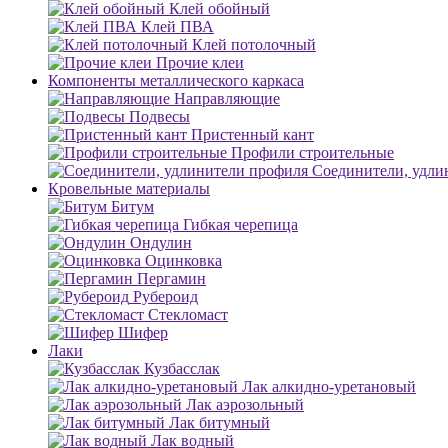
Клей обойный
Клей ПВА
Клей потолочный
Прочие клеи
Компоненты металлического каркаса
Направляющие
Подвесы
Пристенный кант
Профили строительные
Соединители, удли
Кровельные материалы
Битум
Гибкая черепица
Ондулин
Оцинковка
Пергамин
Рубероид
Стекломаст
Шифер
Лаки
Кузбасслак
Лак алкидно-уретановый
Лак аэрозольный
Лак битумный
Лак водный