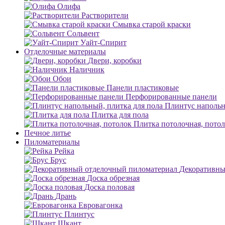
Олифа
Растворители
Смывка старой краски
Сольвент
Уайт-Спирит
Отделочные материалы
Двери, коробки
Наличник
Обои
Панели пластиковые
Перфорированные панели
Плинтус напольн
Плитка для пола
Плитка потолочная, пото
Печное литье
Пиломатериалы
Рейка
Брус
Декоративны
Доска обрезная
Доска половая
Дрань
Евровагонка
Плинтус
Шкант