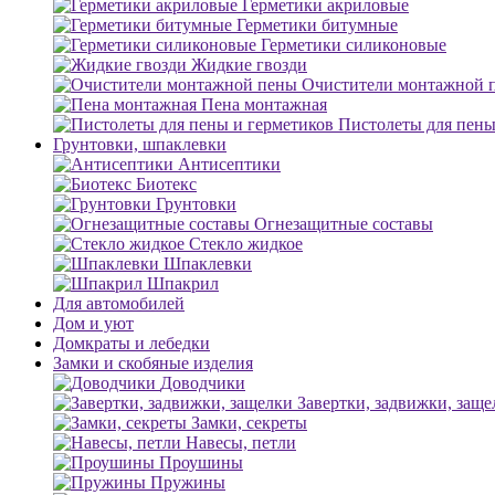
Герметики акриловые
Герметики битумные
Герметики силиконовые
Жидкие гвозди
Очистители монтажной 
Пена монтажная
Пистолеты для пены
Грунтовки, шпаклевки
Антисептики
Биотекс
Грунтовки
Огнезащитные составы
Стекло жидкое
Шпаклевки
Шпакрил
Для автомобилей
Дом и уют
Домкраты и лебедки
Замки и скобяные изделия
Доводчики
Завертки, задвижки, заще
Замки, секреты
Навесы, петли
Проушины
Пружины