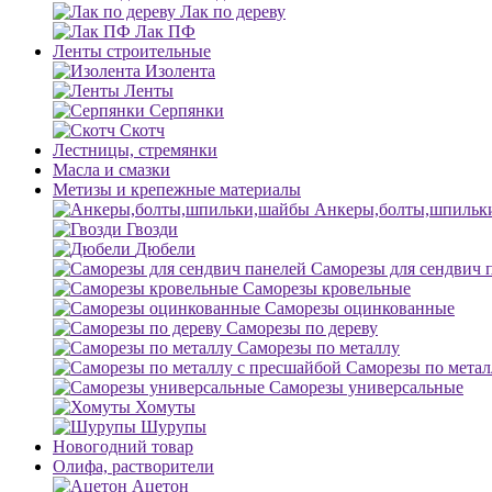
Лак по дереву
Лак ПФ
Ленты строительные
Изолента
Ленты
Серпянки
Скотч
Лестницы, стремянки
Масла и смазки
Метизы и крепежные материалы
Анкеры,болты,шпильк
Гвозди
Дюбели
Саморезы для сендвич 
Саморезы кровельные
Саморезы оцинкованные
Саморезы по дереву
Саморезы по металлу
Саморезы по метал
Саморезы универсальные
Хомуты
Шурупы
Новогодний товар
Олифа, растворители
Ацетон