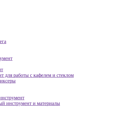
ега
умент
нт
т для работы с кафелем и стеклом
миксеры
инструмент
й инструмент и материалы