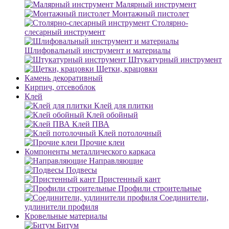
Малярный инструмент
Монтажный пистолет
Столярно-
слесарный инструмент
Шлифовальный инструмент и материалы
Штукатурный инструмент
Щетки, крацовки
Камень декоративный
Кирпич, отсевоблок
Клей
Клей для плитки
Клей обойный
Клей ПВА
Клей потолочный
Прочие клеи
Компоненты металлического каркаса
Направляющие
Подвесы
Пристенный кант
Профили строительные
Соединители,
удлинители профиля
Кровельные материалы
Битум