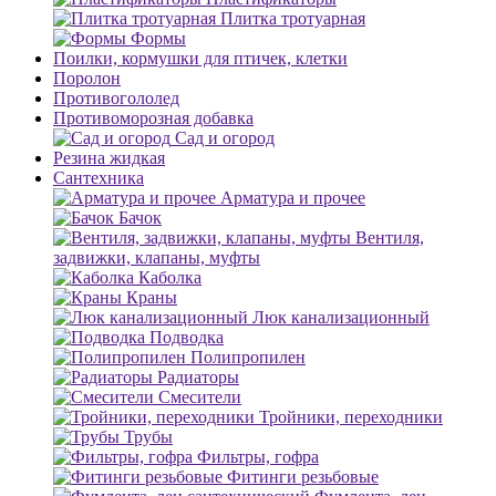
Плитка тротуарная
Формы
Поилки, кормушки для птичек, клетки
Поролон
Противогололед
Противоморозная добавка
Сад и огород
Резина жидкая
Сантехника
Арматура и прочее
Бачок
Вентиля,
задвижки, клапаны, муфты
Каболка
Краны
Люк канализационный
Подводка
Полипропилен
Радиаторы
Смесители
Тройники, переходники
Трубы
Фильтры, гофра
Фитинги резьбовые