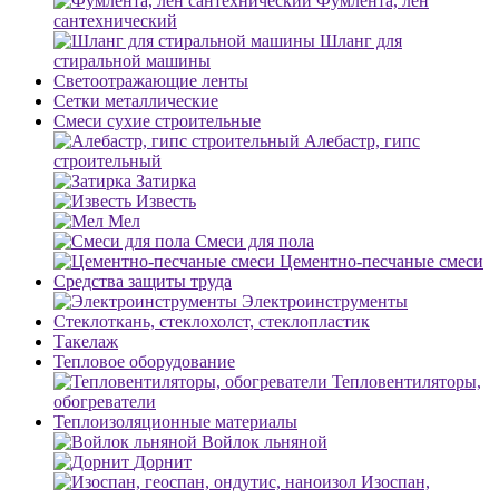
Фумлента, лен
сантехнический
Шланг для
стиральной машины
Светоотражающие ленты
Сетки металлические
Смеси сухие строительные
Алебастр, гипс
строительный
Затирка
Известь
Мел
Смеси для пола
Цементно-песчаные смеси
Средства защиты труда
Электроинструменты
Стеклоткань, стеклохолст, стеклопластик
Такелаж
Тепловое оборудование
Тепловентиляторы,
обогреватели
Теплоизоляционные материалы
Войлок льняной
Дорнит
Изоспан,