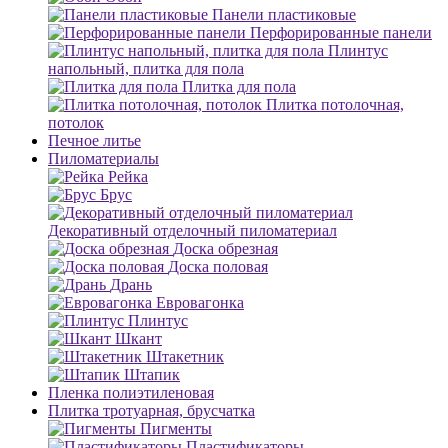
Панели пластиковые
Перфорированные панели
Плинтус
напольный, плитка для пола
Плитка для пола
Плитка потолочная,
потолок
Печное литье
Пиломатериалы
Рейка
Брус
Декоративный отделочный пиломатериал
Доска обрезная
Доска половая
Дрань
Евровагонка
Плинтус
Шкант
Штакетник
Штапик
Пленка полиэтиленовая
Плитка тротуарная, брусчатка
Пигменты
Пластификаторы