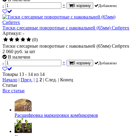
-
+
В корзину
Добавлено
Тиски слесарные поворотные с наковальней (65мм) Сибртех
Артикул: -
(0)
Тиски слесарные поворотные с наковальней (65мм) Сибртех
2 060
руб.
за шт
В наличии
-
+
В корзину
Добавлено
Товары 13 - 14 из 14
Начало
|
Пред.
|
1
2
| След. | Конец
Статьи
Все статьи
Расшифровка маркировки комбикормов