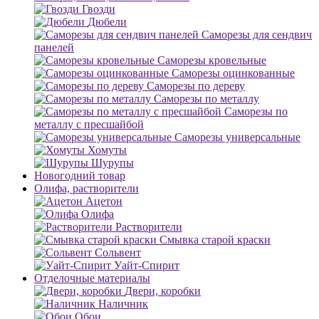
Гвозди
Дюбели
Саморезы для сендвич
панелей
Саморезы кровельные
Саморезы оцинкованные
Саморезы по дереву
Саморезы по металлу
Саморезы по
металлу с пресшайбой
Саморезы универсальные
Хомуты
Шурупы
Новогодний товар
Олифа, растворители
Ацетон
Олифа
Растворители
Смывка старой краски
Сольвент
Уайт-Спирит
Отделочные материалы
Двери, коробки
Наличник
Обои