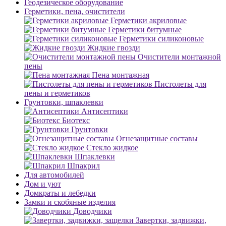
Геодезическое оборудование
Герметики, пена, очистители
Герметики акриловые
Герметики битумные
Герметики силиконовые
Жидкие гвозди
Очистители монтажной
пены
Пена монтажная
Пистолеты для
пены и герметиков
Грунтовки, шпаклевки
Антисептики
Биотекс
Грунтовки
Огнезащитные составы
Стекло жидкое
Шпаклевки
Шпакрил
Для автомобилей
Дом и уют
Домкраты и лебедки
Замки и скобяные изделия
Доводчики
Завертки, задвижки,