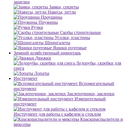
защелки
Замки, секреты
Навесы, петли
Проушины
Пружины
Ручки
Скобы строительные
Уголки, пластины
Шпингалеты
Ящики почтовые
Зимний хозяйственный инвентарь
Движки
Ледорубы, скребки для
снега
Лопаты
Инструмент
Вспомогательный
инструмент
Заклепочники, заклепки
Измерительный
инструмент
Инструмент для работы с кафелем и стеклом
Краскораспылители и
миксеры