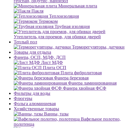
геоспан, ондутис, наноизол
Минеральная плита
Пакля
Теплоизоляция
Термоком
Трубная изоляция
Утеплитель для проемов, для обивки дверей
Теплый пол
Терморегуляторы, датчики
Товары для отдыха
Фанера, ОСП, МДФ, ДСП
Лист МДФ
Плита ОСП
Плита фибролитовая
Фанера березовая
Фанера ламинированная
Фанера хвойная ФСФ
Фильтры для воды
Флюгеры
Фольга алюминиевая
Хозяйственные товары
Ванны, тазы
Вафельное полотно,
полотенца