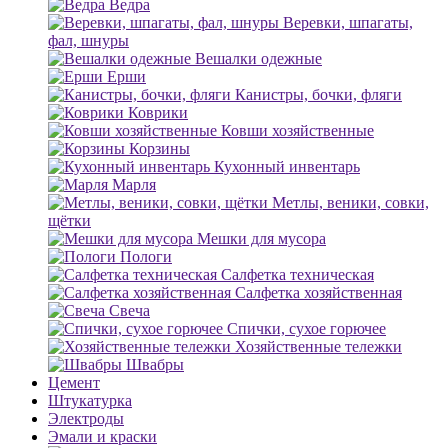
Ведра
Веревки, шпагаты,
фал, шнуры
Вешалки одежные
Ерши
Канистры, бочки, фляги
Коврики
Ковши хозяйственные
Корзины
Кухонный инвентарь
Марля
Метлы, веники, совки,
щётки
Мешки для мусора
Пологи
Салфетка техническая
Салфетка хозяйственная
Свеча
Спички, сухое горючее
Хозяйственные тележки
Швабры
Цемент
Штукатурка
Электроды
Эмали и краски