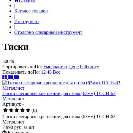
Главная
|
Каталог товаров
|
Инструмент
|
Столярно-слесарный инструмент
Тиски
50049
Сортировать по
По
:
Умолчанию
Цене
Рейтингу
Показывать по
По
:
12
48
Все
Тиски слесарные крепление для стола (63мм) ТССН-63
Металлист
Артикул: -
(0)
Тиски слесарные крепление для стола (63мм) ТССН-63
Металлист
7 990
руб.
за шт
В наличии