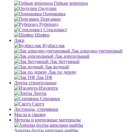
Гибкая черепица
Ондулин
Оцинковка
Пергамин
Рубероид
Стекломаст
Шифер
Лаки
Кузбасслак
Лак алкидно-уретановый
Лак аэрозольный
Лак битумный
Лак водный
Лак по дереву
Лак ПФ
Ленты строительные
Изолента
Ленты
Серпянки
Скотч
Лестницы, стремянки
Масла и смазки
Метизы и крепежные материалы
Анкеры,болты,шпильки,шайбы