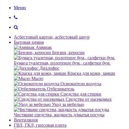
Меню
Асбестовый картон, асбестовый шнур
Бытовая химия
Аммиак
Бензин, керосин
Бумага туалетная, полотенце бум., салфетки бум.
Дихлофос
Краска для кожи, замши
Мыло
Освежители воздуха
Отбеливатель
Средства для стирки
Средства от насекомых
Уход за мебелью
Чистящие средства, жидкость д/мытья посуды
Вентиляция
ГВЛ, ГКЛ, гипсовая плита