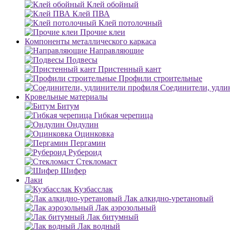
Клей обойный
Клей ПВА
Клей потолочный
Прочие клеи
Компоненты металлического каркаса
Направляющие
Подвесы
Пристенный кант
Профили строительные
Соединители, удли
Кровельные материалы
Битум
Гибкая черепица
Ондулин
Оцинковка
Пергамин
Рубероид
Стекломаст
Шифер
Лаки
Кузбасслак
Лак алкидно-уретановый
Лак аэрозольный
Лак битумный
Лак водный