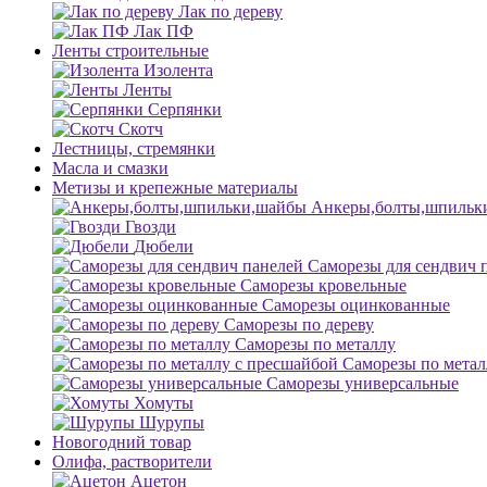
Лак по дереву
Лак ПФ
Ленты строительные
Изолента
Ленты
Серпянки
Скотч
Лестницы, стремянки
Масла и смазки
Метизы и крепежные материалы
Анкеры,болты,шпильк
Гвозди
Дюбели
Саморезы для сендвич 
Саморезы кровельные
Саморезы оцинкованные
Саморезы по дереву
Саморезы по металлу
Саморезы по метал
Саморезы универсальные
Хомуты
Шурупы
Новогодний товар
Олифа, растворители
Ацетон