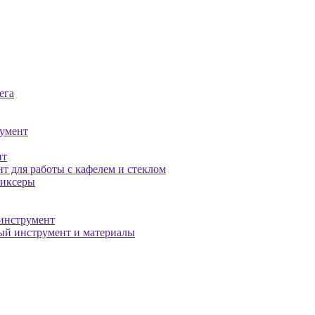
ега
умент
нт
т для работы с кафелем и стеклом
миксеры
инструмент
й инструмент и материалы