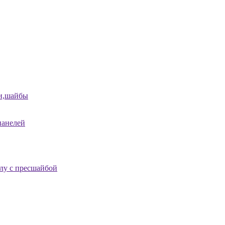
и,шайбы
панелей
лу с пресшайбой