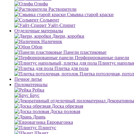
Олифа
Растворители
Смывка старой краски
Сольвент
Уайт-Спирит
Отделочные материалы
Двери, коробки
Наличник
Обои
Панели пластиковые
Перфорированные панели
Плинтус напольн
Плитка для пола
Плитка потолочная, пото
Печное литье
Пиломатериалы
Рейка
Брус
Декоративны
Доска обрезная
Доска половая
Дрань
Евровагонка
Плинтус
Шкант