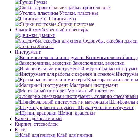
Ручки
Скобы строительные
Уголки, пластины
Шпингалеты
Ящики почтовые
Зимний хозяйственный инвентарь
Движки
Ледорубы, скребки для сн
Лопаты
Инструмент
Вспомогательный инстр
Заклепочники, заклепки
Измерительный инструме
Инструмен
Краскораспылители и 
Малярный инструмент
Монтажный пистолет
Столярно-слесарный 
Шлифовальны
Штукатурный инструмент
Щетки, крацовки
Камень декоративный
Кирпич, отсевоблок
Клей
Клей для плитки