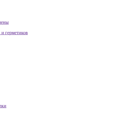
пены
 и герметиков
лки