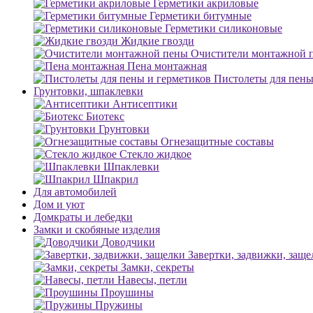
Герметики акриловые
Герметики битумные
Герметики силиконовые
Жидкие гвозди
Очистители монтажной 
Пена монтажная
Пистолеты для пены
Грунтовки, шпаклевки
Антисептики
Биотекс
Грунтовки
Огнезащитные составы
Стекло жидкое
Шпаклевки
Шпакрил
Для автомобилей
Дом и уют
Домкраты и лебедки
Замки и скобяные изделия
Доводчики
Завертки, задвижки, заще
Замки, секреты
Навесы, петли
Проушины
Пружины