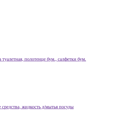
 туалетная, полотенце бум., салфетки бум.
 средства, жидкость д/мытья посуды