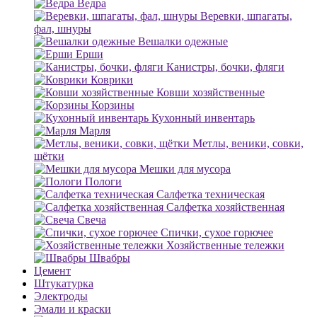
Ведра
Веревки, шпагаты,
фал, шнуры
Вешалки одежные
Ерши
Канистры, бочки, фляги
Коврики
Ковши хозяйственные
Корзины
Кухонный инвентарь
Марля
Метлы, веники, совки,
щётки
Мешки для мусора
Пологи
Салфетка техническая
Салфетка хозяйственная
Свеча
Спички, сухое горючее
Хозяйственные тележки
Швабры
Цемент
Штукатурка
Электроды
Эмали и краски