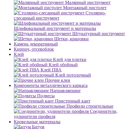
Малярный инструмент
Монтажный пистолет
Столярно-
слесарный инструмент
Шлифовальный инструмент и материалы
Штукатурный инструмент
Щетки, крацовки
Камень декоративный
Кирпич, отсевоблок
Клей
Клей для плитки
Клей обойный
Клей ПВА
Клей потолочный
Прочие клеи
Компоненты металлического каркаса
Направляющие
Подвесы
Пристенный кант
Профили строительные
Соединители,
удлинители профиля
Кровельные материалы
Битум