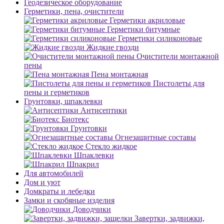
Геодезическое оборудование
Герметики, пена, очистители
Герметики акриловые
Герметики битумные
Герметики силиконовые
Жидкие гвозди
Очистители монтажной
пены
Пена монтажная
Пистолеты для
пены и герметиков
Грунтовки, шпаклевки
Антисептики
Биотекс
Грунтовки
Огнезащитные составы
Стекло жидкое
Шпаклевки
Шпакрил
Для автомобилей
Дом и уют
Домкраты и лебедки
Замки и скобяные изделия
Доводчики
Завертки, задвижки,