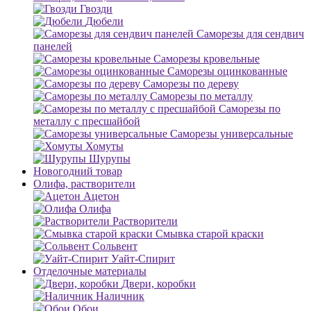
Гвозди
Дюбели
Саморезы для сендвич
панелей
Саморезы кровельные
Саморезы оцинкованные
Саморезы по дереву
Саморезы по металлу
Саморезы по
металлу с пресшайбой
Саморезы универсальные
Хомуты
Шурупы
Новогодний товар
Олифа, растворители
Ацетон
Олифа
Растворители
Смывка старой краски
Сольвент
Уайт-Спирит
Отделочные материалы
Двери, коробки
Наличник
Обои