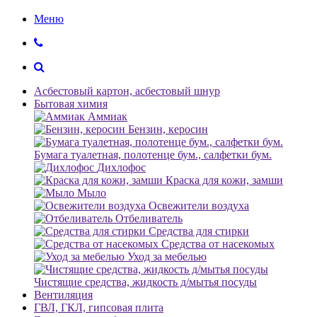
Меню
Асбестовый картон, асбестовый шнур
Бытовая химия
Аммиак
Бензин, керосин
Бумага туалетная, полотенце бум., салфетки бум.
Дихлофос
Краска для кожи, замши
Мыло
Освежители воздуха
Отбеливатель
Средства для стирки
Средства от насекомых
Уход за мебелью
Чистящие средства, жидкость д/мытья посуды
Вентиляция
ГВЛ, ГКЛ, гипсовая плита