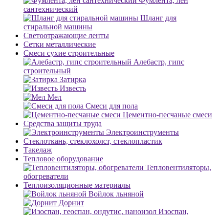
Фумлента, лен
сантехнический
Шланг для
стиральной машины
Светоотражающие ленты
Сетки металлические
Смеси сухие строительные
Алебастр, гипс
строительный
Затирка
Известь
Мел
Смеси для пола
Цементно-песчаные смеси
Средства защиты труда
Электроинструменты
Стеклоткань, стеклохолст, стеклопластик
Такелаж
Тепловое оборудование
Тепловентиляторы,
обогреватели
Теплоизоляционные материалы
Войлок льняной
Дорнит
Изоспан,