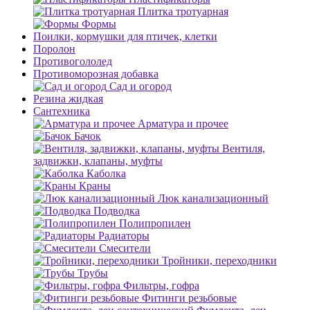
Плитка тротуарная
Формы
Поилки, кормушки для птичек, клетки
Поролон
Противогололед
Противоморозная добавка
Сад и огород
Резина жидкая
Сантехника
Арматура и прочее
Бачок
Вентиля,
задвижки, клапаны, муфты
Каболка
Краны
Люк канализационный
Подводка
Полипропилен
Радиаторы
Смесители
Тройники, переходники
Трубы
Фильтры, гофра
Фитинги резьбовые