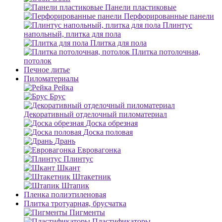
Панели пластиковые
Перфорированные панели
Плинтус
напольный, плитка для пола
Плитка для пола
Плитка потолочная,
потолок
Печное литье
Пиломатериалы
Рейка
Брус
Декоративный отделочный пиломатериал
Доска обрезная
Доска половая
Дрань
Евровагонка
Плинтус
Шкант
Штакетник
Штапик
Пленка полиэтиленовая
Плитка тротуарная, брусчатка
Пигменты
Пластификаторы