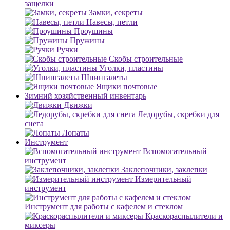
защелки
Замки, секреты
Навесы, петли
Проушины
Пружины
Ручки
Скобы строительные
Уголки, пластины
Шпингалеты
Ящики почтовые
Зимний хозяйственный инвентарь
Движки
Ледорубы, скребки для
снега
Лопаты
Инструмент
Вспомогательный
инструмент
Заклепочники, заклепки
Измерительный
инструмент
Инструмент для работы с кафелем и стеклом
Краскораспылители и
миксеры