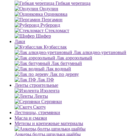
Гибкая черепица
Ондулин
Оцинковка
Пергамин
Рубероид
Стекломаст
Шифер
Лаки
Кузбасслак
Лак алкидно-уретановый
Лак аэрозольный
Лак битумный
Лак водный
Лак по дереву
Лак ПФ
Ленты строительные
Изолента
Ленты
Серпянки
Скотч
Лестницы, стремянки
Масла и смазки
Метизы и крепежные материалы
Анкеры,болты,шпильки,шайбы