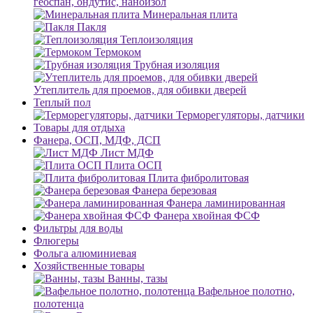
геоспан, ондутис, наноизол
Минеральная плита
Пакля
Теплоизоляция
Термоком
Трубная изоляция
Утеплитель для проемов, для обивки дверей
Теплый пол
Терморегуляторы, датчики
Товары для отдыха
Фанера, ОСП, МДФ, ДСП
Лист МДФ
Плита ОСП
Плита фибролитовая
Фанера березовая
Фанера ламинированная
Фанера хвойная ФСФ
Фильтры для воды
Флюгеры
Фольга алюминиевая
Хозяйственные товары
Ванны, тазы
Вафельное полотно,
полотенца