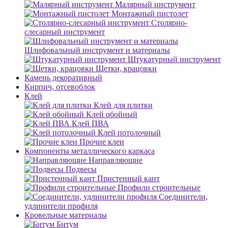
Малярный инструмент
Монтажный пистолет
Столярно-
слесарный инструмент
Шлифовальный инструмент и материалы
Штукатурный инструмент
Щетки, крацовки
Камень декоративный
Кирпич, отсевоблок
Клей
Клей для плитки
Клей обойный
Клей ПВА
Клей потолочный
Прочие клеи
Компоненты металлического каркаса
Направляющие
Подвесы
Пристенный кант
Профили строительные
Соединители,
удлинители профиля
Кровельные материалы
Битум