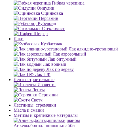
Гибкая черепица
Ондулин
Оцинковка
Пергамин
Рубероид
Стекломаст
Шифер
Лаки
Кузбасслак
Лак алкидно-уретановый
Лак аэрозольный
Лак битумный
Лак водный
Лак по дереву
Лак ПФ
Ленты строительные
Изолента
Ленты
Серпянки
Скотч
Лестницы, стремянки
Масла и смазки
Метизы и крепежные материалы
Анкеры,болты,шпильки,шайбы