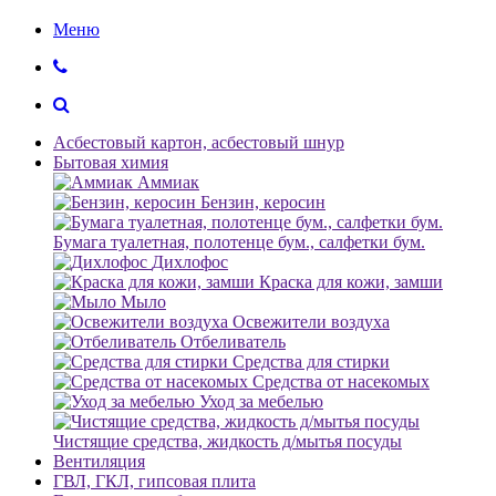
Меню
Асбестовый картон, асбестовый шнур
Бытовая химия
Аммиак
Бензин, керосин
Бумага туалетная, полотенце бум., салфетки бум.
Дихлофос
Краска для кожи, замши
Мыло
Освежители воздуха
Отбеливатель
Средства для стирки
Средства от насекомых
Уход за мебелью
Чистящие средства, жидкость д/мытья посуды
Вентиляция
ГВЛ, ГКЛ, гипсовая плита