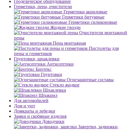
Геодезическое оборудование
Герметики, пена, очистители
Герметики акриловые
Герметики битумные
Герметики силиконовые
Жидкие гвозди
Очистители монтажной
пены
Пена монтажная
Пистолеты для
пены и герметиков
Грунтовки, шпаклевки
Антисептики
Биотекс
Грунтовки
Огнезащитные составы
Стекло жидкое
Шпаклевки
Шпакрил
Для автомобилей
Дом и уют
Домкраты и лебедки
Замки и скобяные изделия
Доводчики
Завертки, задвижки,