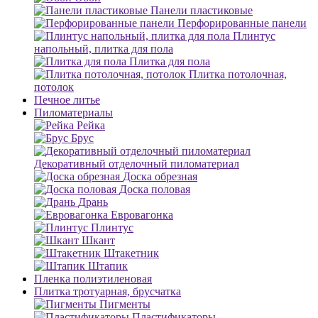
Панели пластиковые
Перфорированные панели
Плинтус
напольный, плитка для пола
Плитка для пола
Плитка потолочная,
потолок
Печное литье
Пиломатериалы
Рейка
Брус
Декоративный отделочный пиломатериал
Доска обрезная
Доска половая
Дрань
Евровагонка
Плинтус
Шкант
Штакетник
Штапик
Пленка полиэтиленовая
Плитка тротуарная, брусчатка
Пигменты
Пластификаторы