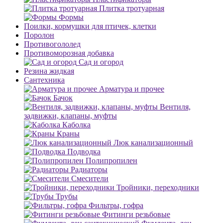
Плитка тротуарная
Формы
Поилки, кормушки для птичек, клетки
Поролон
Противогололед
Противоморозная добавка
Сад и огород
Резина жидкая
Сантехника
Арматура и прочее
Бачок
Вентиля,
задвижки, клапаны, муфты
Каболка
Краны
Люк канализационный
Подводка
Полипропилен
Радиаторы
Смесители
Тройники, переходники
Трубы
Фильтры, гофра
Фитинги резьбовые