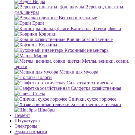
Ведра
Веревки, шпагаты,
фал, шнуры
Вешалки одежные
Ерши
Канистры, бочки, фляги
Коврики
Ковши хозяйственные
Корзины
Кухонный инвентарь
Марля
Метлы, веники, совки,
щётки
Мешки для мусора
Пологи
Салфетка техническая
Салфетка хозяйственная
Свеча
Спички, сухое горючее
Хозяйственные тележки
Швабры
Цемент
Штукатурка
Электроды
Эмали и краски