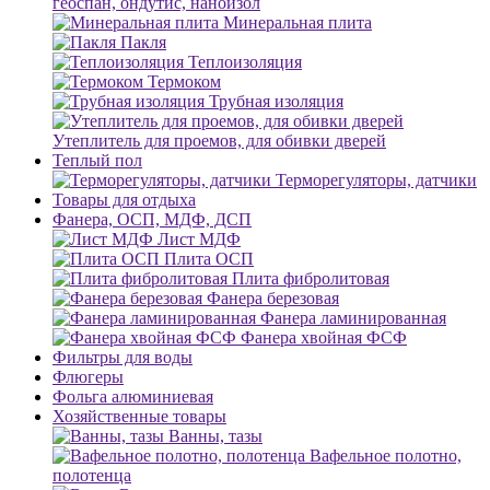
геоспан, ондутис, наноизол
Минеральная плита
Пакля
Теплоизоляция
Термоком
Трубная изоляция
Утеплитель для проемов, для обивки дверей
Теплый пол
Терморегуляторы, датчики
Товары для отдыха
Фанера, ОСП, МДФ, ДСП
Лист МДФ
Плита ОСП
Плита фибролитовая
Фанера березовая
Фанера ламинированная
Фанера хвойная ФСФ
Фильтры для воды
Флюгеры
Фольга алюминиевая
Хозяйственные товары
Ванны, тазы
Вафельное полотно,
полотенца