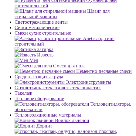
Фумлента, лен
сантехнический
Шланг для
стиральной машины
Светоотражающие ленты
Сетки металлические
Смеси сухие строительные
Алебастр, гипс
строительный
Затирка
Известь
Мел
Смеси для пола
Цементно-песчаные смеси
Средства защиты труда
Электроинструменты
Стеклоткань, стеклохолст, стеклопластик
Такелаж
Тепловое оборудование
Тепловентиляторы,
обогреватели
Теплоизоляционные материалы
Войлок льняной
Дорнит
Изоспан,