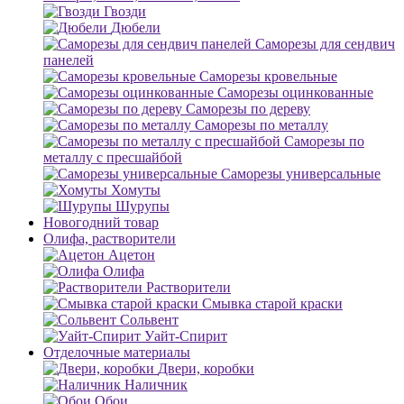
Гвозди
Дюбели
Саморезы для сендвич
панелей
Саморезы кровельные
Саморезы оцинкованные
Саморезы по дереву
Саморезы по металлу
Саморезы по
металлу с пресшайбой
Саморезы универсальные
Хомуты
Шурупы
Новогодний товар
Олифа, растворители
Ацетон
Олифа
Растворители
Смывка старой краски
Сольвент
Уайт-Спирит
Отделочные материалы
Двери, коробки
Наличник
Обои