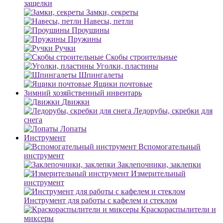
защелки
Замки, секреты
Навесы, петли
Проушины
Пружины
Ручки
Скобы строительные
Уголки, пластины
Шпингалеты
Ящики почтовые
Зимний хозяйственный инвентарь
Движки
Ледорубы, скребки для
снега
Лопаты
Инструмент
Вспомогательный
инструмент
Заклепочники, заклепки
Измерительный
инструмент
Инструмент для работы с кафелем и стеклом
Краскораспылители и
миксеры