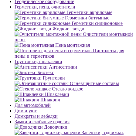
Геодезическое оборудование
Герметики, пена, очистители
Герметики акриловые
Герметики битумные
Герметики силиконовые
Жидкие гвозди
Очистители монтажной
пены
Пена монтажная
Пистолеты для
пены и герметиков
Грунтовки, шпаклевки
Антисептики
Биотекс
Грунтовки
Огнезащитные составы
Стекло жидкое
Шпаклевки
Шпакрил
Для автомобилей
Дом и уют
Домкраты и лебедки
Замки и скобяные изделия
Доводчики
Завертки, задвижки,