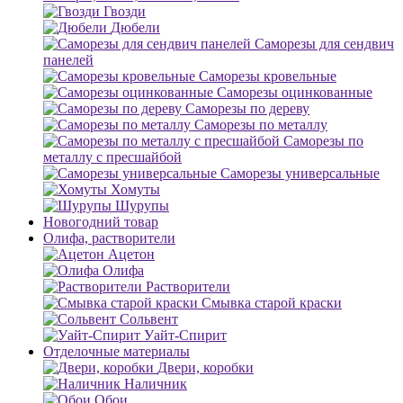
Гвозди
Дюбели
Саморезы для сендвич
панелей
Саморезы кровельные
Саморезы оцинкованные
Саморезы по дереву
Саморезы по металлу
Саморезы по
металлу с пресшайбой
Саморезы универсальные
Хомуты
Шурупы
Новогодний товар
Олифа, растворители
Ацетон
Олифа
Растворители
Смывка старой краски
Сольвент
Уайт-Спирит
Отделочные материалы
Двери, коробки
Наличник
Обои