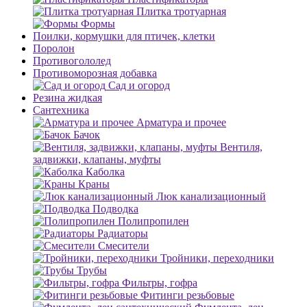
Плитка тротуарная
Формы
Поилки, кормушки для птичек, клетки
Поролон
Противогололед
Противоморозная добавка
Сад и огород
Резина жидкая
Сантехника
Арматура и прочее
Бачок
Вентиля,
задвижки, клапаны, муфты
Каболка
Краны
Люк канализационный
Подводка
Полипропилен
Радиаторы
Смесители
Тройники, переходники
Трубы
Фильтры, гофра
Фитинги резьбовые