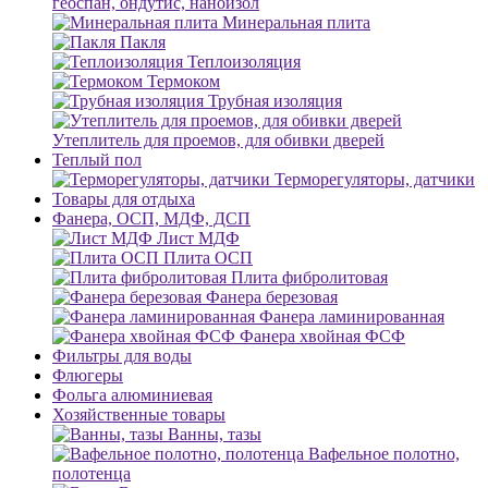
геоспан, ондутис, наноизол
Минеральная плита
Пакля
Теплоизоляция
Термоком
Трубная изоляция
Утеплитель для проемов, для обивки дверей
Теплый пол
Терморегуляторы, датчики
Товары для отдыха
Фанера, ОСП, МДФ, ДСП
Лист МДФ
Плита ОСП
Плита фибролитовая
Фанера березовая
Фанера ламинированная
Фанера хвойная ФСФ
Фильтры для воды
Флюгеры
Фольга алюминиевая
Хозяйственные товары
Ванны, тазы
Вафельное полотно,
полотенца