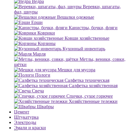
Ведра
Веревки, шпагаты,
фал, шнуры
Вешалки одежные
Ерши
Канистры, бочки, фляги
Коврики
Ковши хозяйственные
Корзины
Кухонный инвентарь
Марля
Метлы, веники, совки,
щётки
Мешки для мусора
Пологи
Салфетка техническая
Салфетка хозяйственная
Свеча
Спички, сухое горючее
Хозяйственные тележки
Швабры
Цемент
Штукатурка
Электроды
Эмали и краски