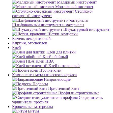
Малярный инструмент
Монтажный пистолет
Столярно-
слесарный инструмент
Шлифовальный инструмент и материалы
Штукатурный инструмент
Щетки, крацовки
Камень декоративный
Кирпич, отсевоблок
Клей
Клей для плитки
Клей обойный
Клей ПВА
Клей потолочный
Прочие клеи
Компоненты металлического каркаса
Направляющие
Подвесы
Пристенный кант
Профили строительные
Соединители,
удлинители профиля
Кровельные материалы
Битум