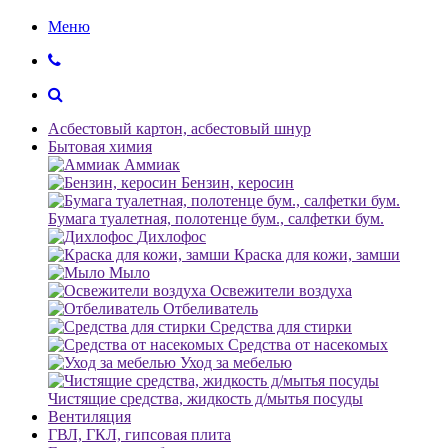
Меню
Асбестовый картон, асбестовый шнур
Бытовая химия
Аммиак
Бензин, керосин
Бумага туалетная, полотенце бум., салфетки бум.
Дихлофос
Краска для кожи, замши
Мыло
Освежители воздуха
Отбеливатель
Средства для стирки
Средства от насекомых
Уход за мебелью
Чистящие средства, жидкость д/мытья посуды
Вентиляция
ГВЛ, ГКЛ, гипсовая плита