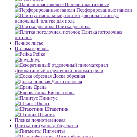
Панели пластиковые
Перфорированные панели
Плинтус
напольный, плитка для пола
Плитка для пола
Плитка потолочная,
потолок
Печное литье
Пиломатериалы
Рейка
Брус
Декоративный отделочный пиломатериал
Доска обрезная
Доска половая
Дрань
Евровагонка
Плинтус
Шкант
Штакетник
Штапик
Пленка полиэтиленовая
Плитка тротуарная, брусчатка
Пигменты
Пластификаторы