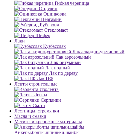
Гибкая черепица
Ондулин
Оцинковка
Пергамин
Рубероид
Стекломаст
Шифер
Лаки
Кузбасслак
Лак алкидно-уретановый
Лак аэрозольный
Лак битумный
Лак водный
Лак по дереву
Лак ПФ
Ленты строительные
Изолента
Ленты
Серпянки
Скотч
Лестницы, стремянки
Масла и смазки
Метизы и крепежные материалы
Анкеры,болты,шпильки,шайбы