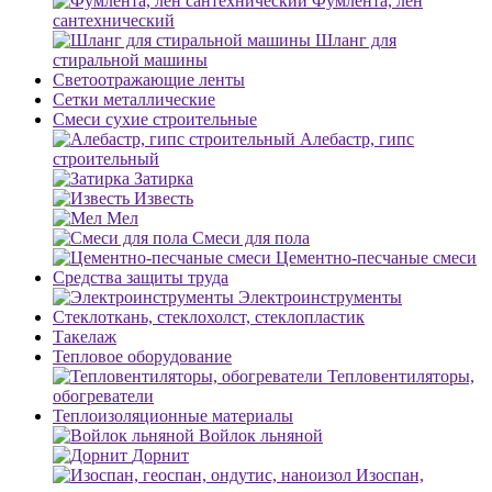
Фумлента, лен
сантехнический
Шланг для
стиральной машины
Светоотражающие ленты
Сетки металлические
Смеси сухие строительные
Алебастр, гипс
строительный
Затирка
Известь
Мел
Смеси для пола
Цементно-песчаные смеси
Средства защиты труда
Электроинструменты
Стеклоткань, стеклохолст, стеклопластик
Такелаж
Тепловое оборудование
Тепловентиляторы,
обогреватели
Теплоизоляционные материалы
Войлок льняной
Дорнит
Изоспан,