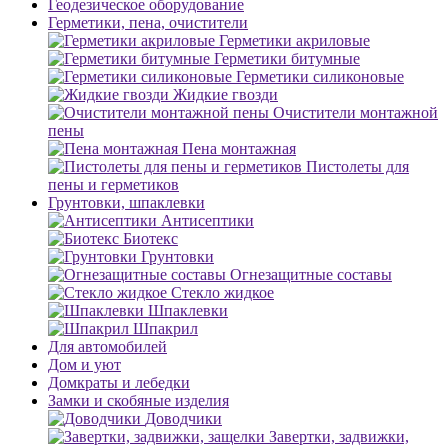
Геодезическое оборудование
Герметики, пена, очистители
Герметики акриловые
Герметики битумные
Герметики силиконовые
Жидкие гвозди
Очистители монтажной
пены
Пена монтажная
Пистолеты для
пены и герметиков
Грунтовки, шпаклевки
Антисептики
Биотекс
Грунтовки
Огнезащитные составы
Стекло жидкое
Шпаклевки
Шпакрил
Для автомобилей
Дом и уют
Домкраты и лебедки
Замки и скобяные изделия
Доводчики
Завертки, задвижки,