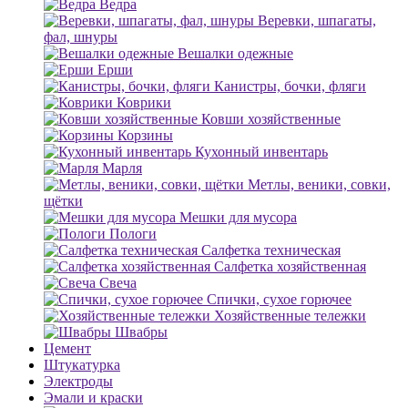
Ведра
Веревки, шпагаты,
фал, шнуры
Вешалки одежные
Ерши
Канистры, бочки, фляги
Коврики
Ковши хозяйственные
Корзины
Кухонный инвентарь
Марля
Метлы, веники, совки,
щётки
Мешки для мусора
Пологи
Салфетка техническая
Салфетка хозяйственная
Свеча
Спички, сухое горючее
Хозяйственные тележки
Швабры
Цемент
Штукатурка
Электроды
Эмали и краски