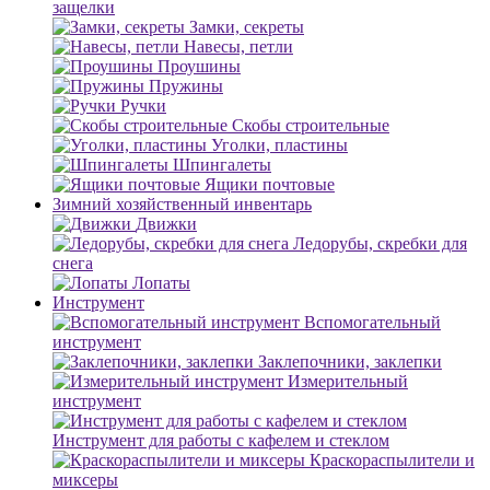
защелки
Замки, секреты
Навесы, петли
Проушины
Пружины
Ручки
Скобы строительные
Уголки, пластины
Шпингалеты
Ящики почтовые
Зимний хозяйственный инвентарь
Движки
Ледорубы, скребки для
снега
Лопаты
Инструмент
Вспомогательный
инструмент
Заклепочники, заклепки
Измерительный
инструмент
Инструмент для работы с кафелем и стеклом
Краскораспылители и
миксеры