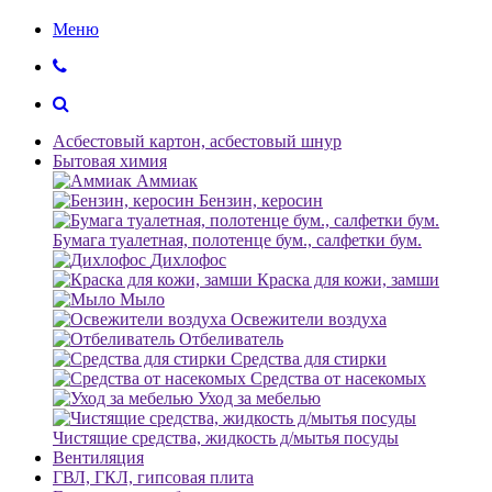
Меню
Асбестовый картон, асбестовый шнур
Бытовая химия
Аммиак
Бензин, керосин
Бумага туалетная, полотенце бум., салфетки бум.
Дихлофос
Краска для кожи, замши
Мыло
Освежители воздуха
Отбеливатель
Средства для стирки
Средства от насекомых
Уход за мебелью
Чистящие средства, жидкость д/мытья посуды
Вентиляция
ГВЛ, ГКЛ, гипсовая плита