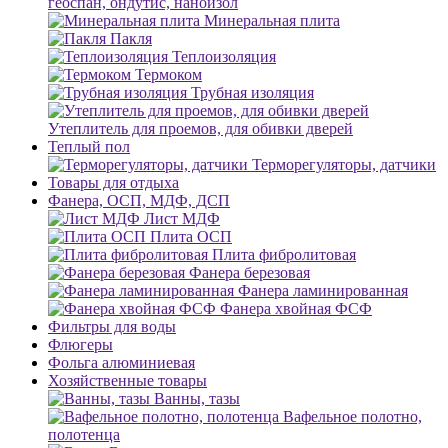
геоспан, ондутис, наноизол
Минеральная плита
Пакля
Теплоизоляция
Термоком
Трубная изоляция
Утеплитель для проемов, для обивки дверей
Теплый пол
Терморегуляторы, датчики
Товары для отдыха
Фанера, ОСП, МДФ, ДСП
Лист МДФ
Плита ОСП
Плита фибролитовая
Фанера березовая
Фанера ламинированная
Фанера хвойная ФСФ
Фильтры для воды
Флюгеры
Фольга алюминиевая
Хозяйственные товары
Ванны, тазы
Вафельное полотно,
полотенца