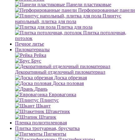
Панели пластиковые
Перфорированные панели
Плинтус
напольный, плитка для пола
Плитка для пола
Плитка потолочная,
потолок
Печное литье
Пиломатериалы
Рейка
Брус
Декоративный отделочный пиломатериал
Доска обрезная
Доска половая
Дрань
Евровагонка
Плинтус
Шкант
Штакетник
Штапик
Пленка полиэтиленовая
Плитка тротуарная, брусчатка
Пигменты
Пластификаторы