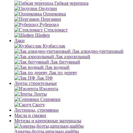
Гибкая черепица
Ондулин
Оцинковка
Пергамин
Рубероид
Стекломаст
Шифер
Лаки
Кузбасслак
Лак алкидно-уретановый
Лак аэрозольный
Лак битумный
Лак водный
Лак по дереву
Лак ПФ
Ленты строительные
Изолента
Ленты
Серпянки
Скотч
Лестницы, стремянки
Масла и смазки
Метизы и крепежные материалы
Анкеры,болты,шпильки,шайбы