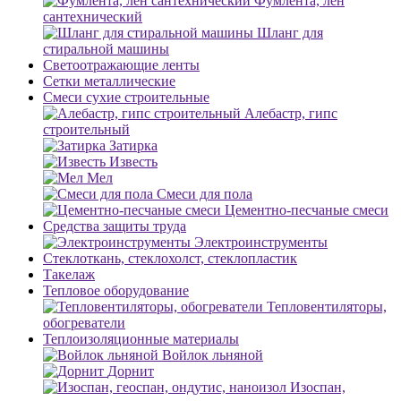
Фумлента, лен
сантехнический
Шланг для
стиральной машины
Светоотражающие ленты
Сетки металлические
Смеси сухие строительные
Алебастр, гипс
строительный
Затирка
Известь
Мел
Смеси для пола
Цементно-песчаные смеси
Средства защиты труда
Электроинструменты
Стеклоткань, стеклохолст, стеклопластик
Такелаж
Тепловое оборудование
Тепловентиляторы,
обогреватели
Теплоизоляционные материалы
Войлок льняной
Дорнит
Изоспан,