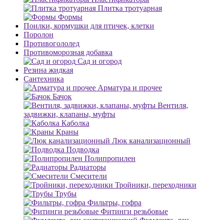
Плитка тротуарная
Формы
Поилки, кормушки для птичек, клетки
Поролон
Противогололед
Противоморозная добавка
Сад и огород
Резина жидкая
Сантехника
Арматура и прочее
Бачок
Вентиля,
задвижки, клапаны, муфты
Каболка
Краны
Люк канализационный
Подводка
Полипропилен
Радиаторы
Смесители
Тройники, переходники
Трубы
Фильтры, гофра
Фитинги резьбовые