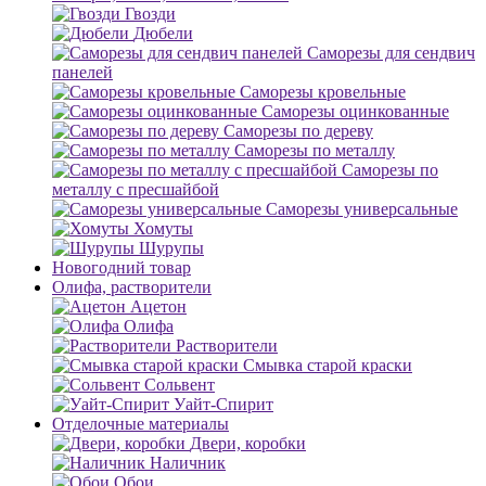
Гвозди
Дюбели
Саморезы для сендвич
панелей
Саморезы кровельные
Саморезы оцинкованные
Саморезы по дереву
Саморезы по металлу
Саморезы по
металлу с пресшайбой
Саморезы универсальные
Хомуты
Шурупы
Новогодний товар
Олифа, растворители
Ацетон
Олифа
Растворители
Смывка старой краски
Сольвент
Уайт-Спирит
Отделочные материалы
Двери, коробки
Наличник
Обои