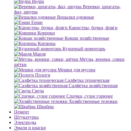
Ведра
Веревки, шпагаты,
фал, шнуры
Вешалки одежные
Ерши
Канистры, бочки, фляги
Коврики
Ковши хозяйственные
Корзины
Кухонный инвентарь
Марля
Метлы, веники, совки,
щётки
Мешки для мусора
Пологи
Салфетка техническая
Салфетка хозяйственная
Свеча
Спички, сухое горючее
Хозяйственные тележки
Швабры
Цемент
Штукатурка
Электроды
Эмали и краски