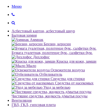
Меню
Асбестовый картон, асбестовый шнур
Бытовая химия
Аммиак
Бензин, керосин
Бумага туалетная, полотенце бум., салфетки бум.
Дихлофос
Краска для кожи, замши
Мыло
Освежители воздуха
Отбеливатель
Средства для стирки
Средства от насекомых
Уход за мебелью
Чистящие средства, жидкость д/мытья посуды
Вентиляция
ГВЛ, ГКЛ, гипсовая плита