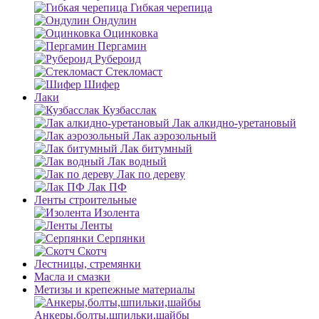
Гибкая черепица
Ондулин
Оцинковка
Пергамин
Рубероид
Стекломаст
Шифер
Лаки
Кузбасслак
Лак алкидно-уретановый
Лак аэрозольный
Лак битумный
Лак водный
Лак по дереву
Лак ПФ
Ленты строительные
Изолента
Ленты
Серпянки
Скотч
Лестницы, стремянки
Масла и смазки
Метизы и крепежные материалы
Анкеры,болты,шпильки,шайбы