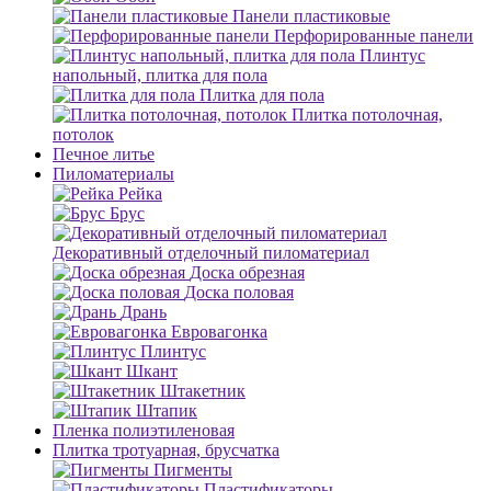
Панели пластиковые
Перфорированные панели
Плинтус
напольный, плитка для пола
Плитка для пола
Плитка потолочная,
потолок
Печное литье
Пиломатериалы
Рейка
Брус
Декоративный отделочный пиломатериал
Доска обрезная
Доска половая
Дрань
Евровагонка
Плинтус
Шкант
Штакетник
Штапик
Пленка полиэтиленовая
Плитка тротуарная, брусчатка
Пигменты
Пластификаторы