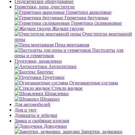
Геодезическое оборудование
Герметики, пена, очистители
Герметики акриловые
Герметики битумные
Герметики силиконовые
Жидкие гвозди
Очистители монтажной
пены
Пена монтажная
Пистолеты для
пены и герметиков
Грунтовки, шпаклевки
Антисептики
Биотекс
Грунтовки
Огнезащитные составы
Стекло жидкое
Шпаклевки
Шпакрил
Для автомобилей
Дом и уют
Домкраты и лебедки
Замки и скобяные изделия
Доводчики
Завертки, задвижки,