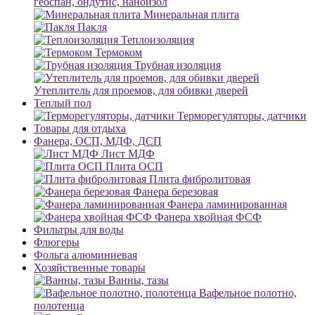
геоспан, ондутис, наноизол
Минеральная плита
Пакля
Теплоизоляция
Термоком
Трубная изоляция
Утеплитель для проемов, для обивки дверей
Теплый пол
Терморегуляторы, датчики
Товары для отдыха
Фанера, ОСП, МДФ, ДСП
Лист МДФ
Плита ОСП
Плита фибролитовая
Фанера березовая
Фанера ламинированная
Фанера хвойная ФСФ
Фильтры для воды
Флюгеры
Фольга алюминиевая
Хозяйственные товары
Ванны, тазы
Вафельное полотно,
полотенца