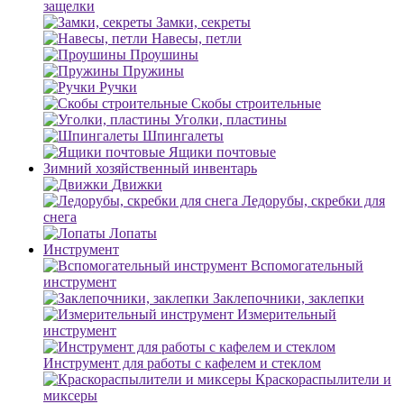
защелки
Замки, секреты
Навесы, петли
Проушины
Пружины
Ручки
Скобы строительные
Уголки, пластины
Шпингалеты
Ящики почтовые
Зимний хозяйственный инвентарь
Движки
Ледорубы, скребки для
снега
Лопаты
Инструмент
Вспомогательный
инструмент
Заклепочники, заклепки
Измерительный
инструмент
Инструмент для работы с кафелем и стеклом
Краскораспылители и
миксеры