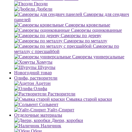
Гвозди
Дюбели
Саморезы для сендвич
панелей
Саморезы кровельные
Саморезы оцинкованные
Саморезы по дереву
Саморезы по металлу
Саморезы по
металлу с пресшайбой
Саморезы универсальные
Хомуты
Шурупы
Новогодний товар
Олифа, растворители
Ацетон
Олифа
Растворители
Смывка старой краски
Сольвент
Уайт-Спирит
Отделочные материалы
Двери, коробки
Наличник
Обои