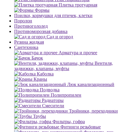
Плитка тротуарная
Формы
Поилки, кормушки для птичек, клетки
Поролон
Противогололед
Противоморозная добавка
Сад и огород
Резина жидкая
Сантехника
Арматура и прочее
Бачок
Вентиля,
задвижки, клапаны, муфты
Каболка
Краны
Люк канализационный
Подводка
Полипропилен
Радиаторы
Смесители
Тройники, переходники
Трубы
Фильтры, гофра
Фитинги резьбовые