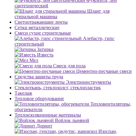
Фумлента, лен
сантехнический
Шланг для
стиральной машины
Светоотражающие ленты
Сетки металлические
Смеси сухие строительные
Алебастр, гипс
строительный
Затирка
Известь
Мел
Смеси для пола
Цементно-песчаные смеси
Средства защиты труда
Электроинструменты
Стеклоткань, стеклохолст, стеклопластик
Такелаж
Тепловое оборудование
Тепловентиляторы,
обогреватели
Теплоизоляционные материалы
Войлок льняной
Дорнит
Изоспан,