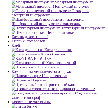
Малярный инструмент
Монтажный пистолет
Столярно-
слесарный инструмент
Шлифовальный инструмент и материалы
Штукатурный инструмент
Щетки, крацовки
Камень декоративный
Кирпич, отсевоблок
Клей
Клей для плитки
Клей обойный
Клей ПВА
Клей потолочный
Прочие клеи
Компоненты металлического каркаса
Направляющие
Подвесы
Пристенный кант
Профили строительные
Соединители,
удлинители профиля
Кровельные материалы
Битум