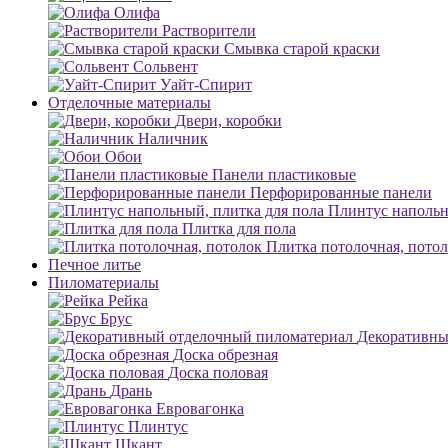
Олифа
Растворители
Смывка старой краски
Сольвент
Уайт-Спирит
Отделочные материалы
Двери, коробки
Наличник
Обои
Панели пластиковые
Перфорированные панели
Плинтус напольн
Плитка для пола
Плитка потолочная, пото
Печное литье
Пиломатериалы
Рейка
Брус
Декоративны
Доска обрезная
Доска половая
Дрань
Евровагонка
Плинтус
Шкант