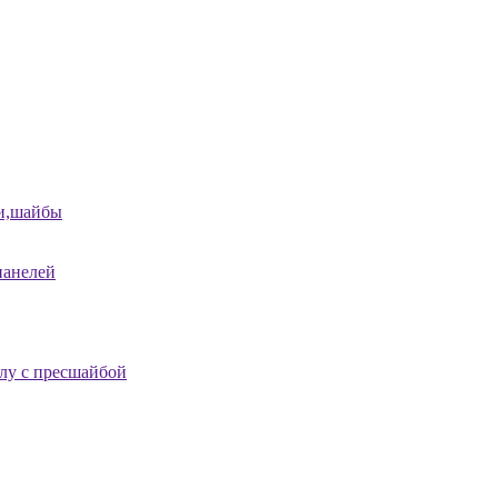
и,шайбы
панелей
лу с пресшайбой