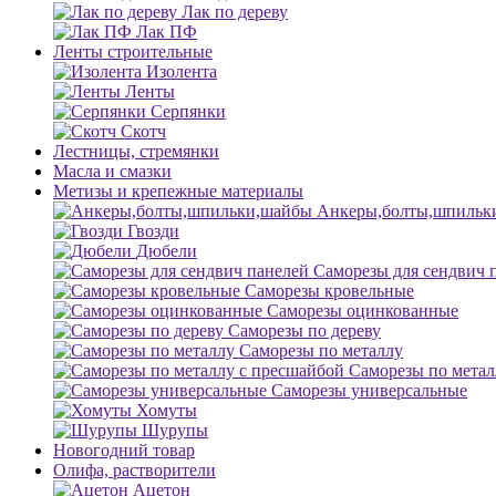
Лак по дереву
Лак ПФ
Ленты строительные
Изолента
Ленты
Серпянки
Скотч
Лестницы, стремянки
Масла и смазки
Метизы и крепежные материалы
Анкеры,болты,шпильк
Гвозди
Дюбели
Саморезы для сендвич 
Саморезы кровельные
Саморезы оцинкованные
Саморезы по дереву
Саморезы по металлу
Саморезы по метал
Саморезы универсальные
Хомуты
Шурупы
Новогодний товар
Олифа, растворители
Ацетон