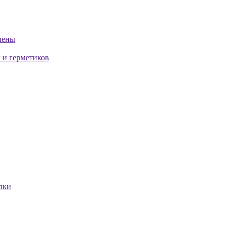
пены
 и герметиков
лки