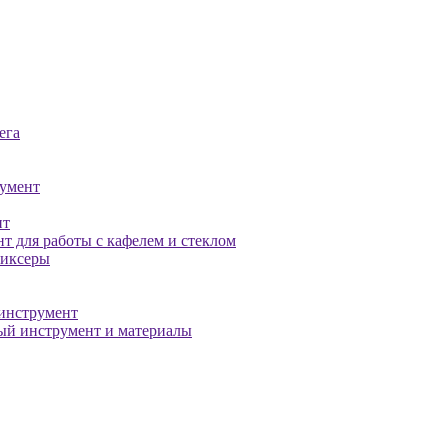
ега
умент
нт
т для работы с кафелем и стеклом
миксеры
инструмент
й инструмент и материалы