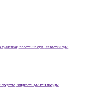
 туалетная, полотенце бум., салфетки бум.
 средства, жидкость д/мытья посуды