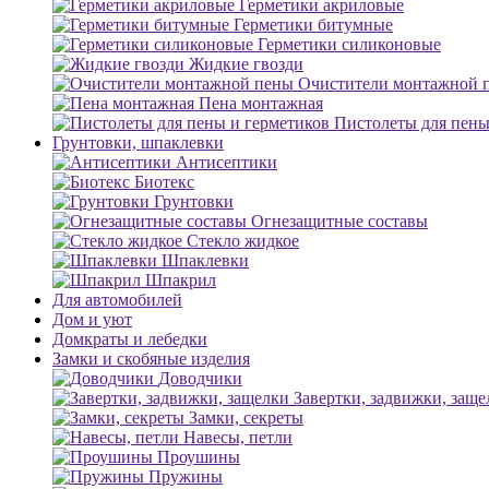
Герметики акриловые
Герметики битумные
Герметики силиконовые
Жидкие гвозди
Очистители монтажной 
Пена монтажная
Пистолеты для пены
Грунтовки, шпаклевки
Антисептики
Биотекс
Грунтовки
Огнезащитные составы
Стекло жидкое
Шпаклевки
Шпакрил
Для автомобилей
Дом и уют
Домкраты и лебедки
Замки и скобяные изделия
Доводчики
Завертки, задвижки, заще
Замки, секреты
Навесы, петли
Проушины
Пружины