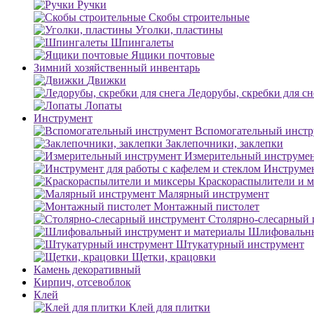
Ручки
Скобы строительные
Уголки, пластины
Шпингалеты
Ящики почтовые
Зимний хозяйственный инвентарь
Движки
Ледорубы, скребки для сн
Лопаты
Инструмент
Вспомогательный инстр
Заклепочники, заклепки
Измерительный инструме
Инструмен
Краскораспылители и 
Малярный инструмент
Монтажный пистолет
Столярно-слесарный 
Шлифовальны
Штукатурный инструмент
Щетки, крацовки
Камень декоративный
Кирпич, отсевоблок
Клей
Клей для плитки