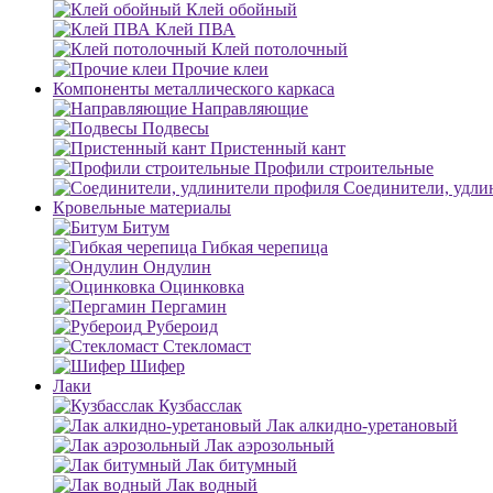
Клей обойный
Клей ПВА
Клей потолочный
Прочие клеи
Компоненты металлического каркаса
Направляющие
Подвесы
Пристенный кант
Профили строительные
Соединители, удли
Кровельные материалы
Битум
Гибкая черепица
Ондулин
Оцинковка
Пергамин
Рубероид
Стекломаст
Шифер
Лаки
Кузбасслак
Лак алкидно-уретановый
Лак аэрозольный
Лак битумный
Лак водный