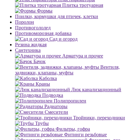
Плитка тротуарная
Формы
Поилки, кормушки для птичек, клетки
Поролон
Противогололед
Противоморозная добавка
Сад и огород
Резина жидкая
Сантехника
Арматура и прочее
Бачок
Вентиля,
задвижки, клапаны, муфты
Каболка
Краны
Люк канализационный
Подводка
Полипропилен
Радиаторы
Смесители
Тройники, переходники
Трубы
Фильтры, гофра
Фитинги резьбовые