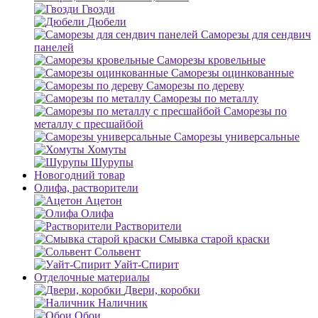
Гвозди
Дюбели
Саморезы для сендвич
панелей
Саморезы кровельные
Саморезы оцинкованные
Саморезы по дереву
Саморезы по металлу
Саморезы по
металлу с пресшайбой
Саморезы универсальные
Хомуты
Шурупы
Новогодний товар
Олифа, растворители
Ацетон
Олифа
Растворители
Смывка старой краски
Сольвент
Уайт-Спирит
Отделочные материалы
Двери, коробки
Наличник
Обои