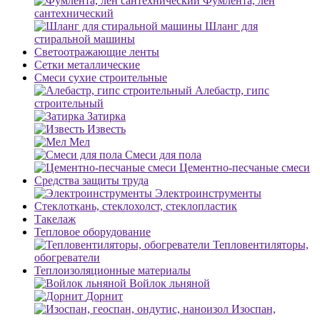
Фумлента, лен
сантехнический
Шланг для
стиральной машины
Светоотражающие ленты
Сетки металлические
Смеси сухие строительные
Алебастр, гипс
строительный
Затирка
Известь
Мел
Смеси для пола
Цементно-песчаные смеси
Средства защиты труда
Электроинструменты
Стеклоткань, стеклохолст, стеклопластик
Такелаж
Тепловое оборудование
Тепловентиляторы,
обогреватели
Теплоизоляционные материалы
Войлок льняной
Дорнит
Изоспан,