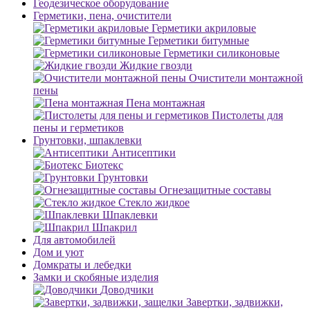
Геодезическое оборудование
Герметики, пена, очистители
Герметики акриловые
Герметики битумные
Герметики силиконовые
Жидкие гвозди
Очистители монтажной
пены
Пена монтажная
Пистолеты для
пены и герметиков
Грунтовки, шпаклевки
Антисептики
Биотекс
Грунтовки
Огнезащитные составы
Стекло жидкое
Шпаклевки
Шпакрил
Для автомобилей
Дом и уют
Домкраты и лебедки
Замки и скобяные изделия
Доводчики
Завертки, задвижки,