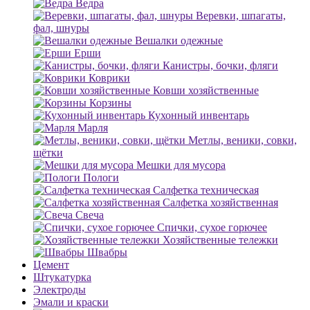
Ведра
Веревки, шпагаты,
фал, шнуры
Вешалки одежные
Ерши
Канистры, бочки, фляги
Коврики
Ковши хозяйственные
Корзины
Кухонный инвентарь
Марля
Метлы, веники, совки,
щётки
Мешки для мусора
Пологи
Салфетка техническая
Салфетка хозяйственная
Свеча
Спички, сухое горючее
Хозяйственные тележки
Швабры
Цемент
Штукатурка
Электроды
Эмали и краски