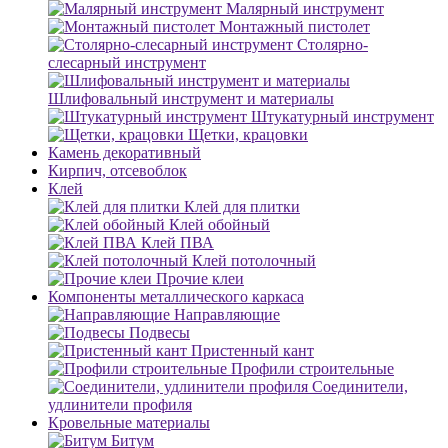
Малярный инструмент
Монтажный пистолет
Столярно-
слесарный инструмент
Шлифовальный инструмент и материалы
Штукатурный инструмент
Щетки, крацовки
Камень декоративный
Кирпич, отсевоблок
Клей
Клей для плитки
Клей обойный
Клей ПВА
Клей потолочный
Прочие клеи
Компоненты металлического каркаса
Направляющие
Подвесы
Пристенный кант
Профили строительные
Соединители,
удлинители профиля
Кровельные материалы
Битум