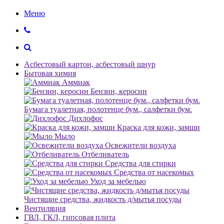
Меню
Асбестовый картон, асбестовый шнур
Бытовая химия
Аммиак
Бензин, керосин
Бумага туалетная, полотенце бум., салфетки бум.
Дихлофос
Краска для кожи, замши
Мыло
Освежители воздуха
Отбеливатель
Средства для стирки
Средства от насекомых
Уход за мебелью
Чистящие средства, жидкость д/мытья посуды
Вентиляция
ГВЛ, ГКЛ, гипсовая плита