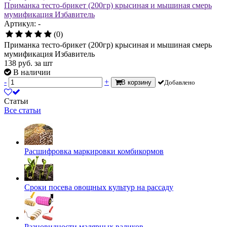
Приманка тесто-брикет (200гр) крысиная и мышиная смерь
мумификация Избавитель
Артикул: -
(0)
Приманка тесто-брикет (200гр) крысиная и мышиная смерь
мумификация Избавитель
138
руб.
за шт
В наличии
-
+
В корзину
Добавлено
Статьи
Все статьи
Расшифровка маркировки комбикормов
Сроки посева овощных культур на рассаду
Разновидности малярных валиков