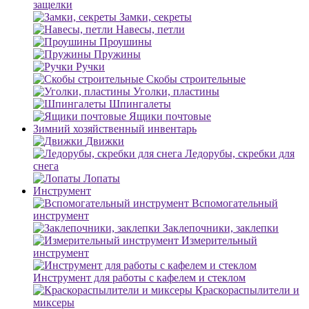
защелки
Замки, секреты
Навесы, петли
Проушины
Пружины
Ручки
Скобы строительные
Уголки, пластины
Шпингалеты
Ящики почтовые
Зимний хозяйственный инвентарь
Движки
Ледорубы, скребки для
снега
Лопаты
Инструмент
Вспомогательный
инструмент
Заклепочники, заклепки
Измерительный
инструмент
Инструмент для работы с кафелем и стеклом
Краскораспылители и
миксеры