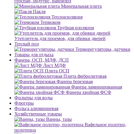
геоспан, ондутис, наноизол
Минеральная плита
Пакля
Теплоизоляция
Термоком
Трубная изоляция
Утеплитель для проемов, для обивки дверей
Теплый пол
Терморегуляторы, датчики
Товары для отдыха
Фанера, ОСП, МДФ, ДСП
Лист МДФ
Плита ОСП
Плита фибролитовая
Фанера березовая
Фанера ламинированная
Фанера хвойная ФСФ
Фильтры для воды
Флюгеры
Фольга алюминиевая
Хозяйственные товары
Ванны, тазы
Вафельное полотно,
полотенца