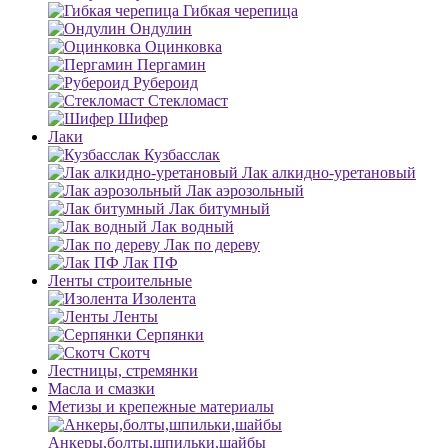
Гибкая черепица
Ондулин
Оцинковка
Пергамин
Рубероид
Стекломаст
Шифер
Лаки
Кузбасслак
Лак алкидно-уретановый
Лак аэрозольный
Лак битумный
Лак водный
Лак по дереву
Лак ПФ
Ленты строительные
Изолента
Ленты
Серпянки
Скотч
Лестницы, стремянки
Масла и смазки
Метизы и крепежные материалы
Анкеры,болты,шпильки,шайбы