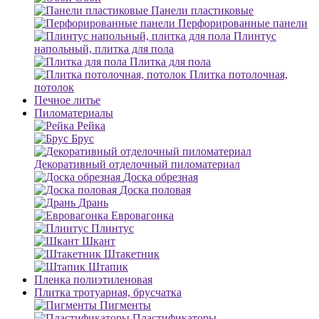
Панели пластиковые
Перфорированные панели
Плинтус
напольный, плитка для пола
Плитка для пола
Плитка потолочная,
потолок
Печное литье
Пиломатериалы
Рейка
Брус
Декоративный отделочный пиломатериал
Доска обрезная
Доска половая
Дрань
Евровагонка
Плинтус
Шкант
Штакетник
Штапик
Пленка полиэтиленовая
Плитка тротуарная, брусчатка
Пигменты
Пластификаторы