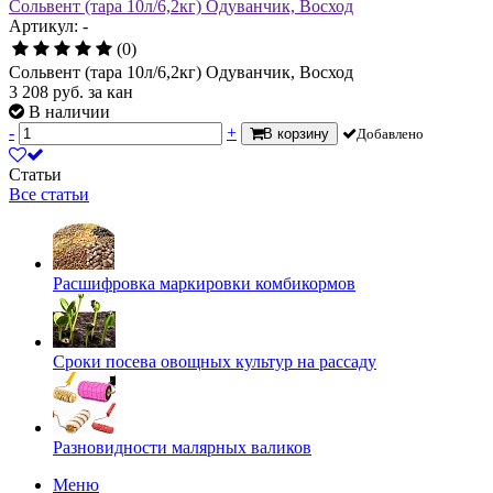
Сольвент (тара 10л/6,2кг) Одуванчик, Восход
Артикул: -
(0)
Сольвент (тара 10л/6,2кг) Одуванчик, Восход
3 208
руб.
за кан
В наличии
-
+
В корзину
Добавлено
Статьи
Все статьи
Расшифровка маркировки комбикормов
Сроки посева овощных культур на рассаду
Разновидности малярных валиков
Меню