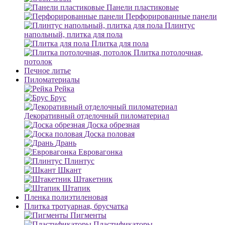
Панели пластиковые
Перфорированные панели
Плинтус
напольный, плитка для пола
Плитка для пола
Плитка потолочная,
потолок
Печное литье
Пиломатериалы
Рейка
Брус
Декоративный отделочный пиломатериал
Доска обрезная
Доска половая
Дрань
Евровагонка
Плинтус
Шкант
Штакетник
Штапик
Пленка полиэтиленовая
Плитка тротуарная, брусчатка
Пигменты
Пластификаторы