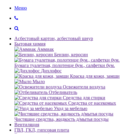
Меню
Асбестовый картон, асбестовый шнур
Бытовая химия
Аммиак
Бензин, керосин
Бумага туалетная, полотенце бум., салфетки бум.
Дихлофос
Краска для кожи, замши
Мыло
Освежители воздуха
Отбеливатель
Средства для стирки
Средства от насекомых
Уход за мебелью
Чистящие средства, жидкость д/мытья посуды
Вентиляция
ГВЛ, ГКЛ, гипсовая плита