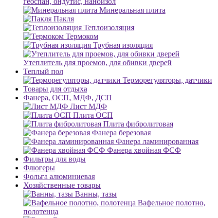
геоспан, ондутис, наноизол
Минеральная плита
Пакля
Теплоизоляция
Термоком
Трубная изоляция
Утеплитель для проемов, для обивки дверей
Теплый пол
Терморегуляторы, датчики
Товары для отдыха
Фанера, ОСП, МДФ, ДСП
Лист МДФ
Плита ОСП
Плита фибролитовая
Фанера березовая
Фанера ламинированная
Фанера хвойная ФСФ
Фильтры для воды
Флюгеры
Фольга алюминиевая
Хозяйственные товары
Ванны, тазы
Вафельное полотно,
полотенца