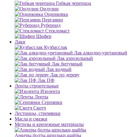
Гибкая черепица
Ондулин
Оцинковка
Пергамин
Рубероид
Стекломаст
Шифер
Лаки
Кузбасслак
Лак алкидно-уретановый
Лак аэрозольный
Лак битумный
Лак водный
Лак по дереву
Лак ПФ
Ленты строительные
Изолента
Ленты
Серпянки
Скотч
Лестницы, стремянки
Масла и смазки
Метизы и крепежные материалы
Анкеры,болты,шпильки,шайбы