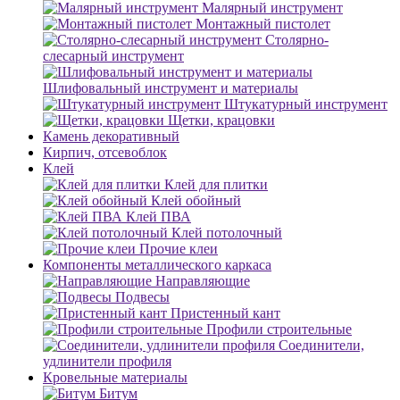
Малярный инструмент
Монтажный пистолет
Столярно-
слесарный инструмент
Шлифовальный инструмент и материалы
Штукатурный инструмент
Щетки, крацовки
Камень декоративный
Кирпич, отсевоблок
Клей
Клей для плитки
Клей обойный
Клей ПВА
Клей потолочный
Прочие клеи
Компоненты металлического каркаса
Направляющие
Подвесы
Пристенный кант
Профили строительные
Соединители,
удлинители профиля
Кровельные материалы
Битум