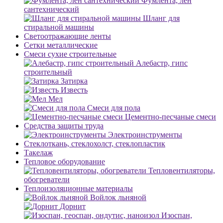
Фумлента, лен
сантехнический
Шланг для
стиральной машины
Светоотражающие ленты
Сетки металлические
Смеси сухие строительные
Алебастр, гипс
строительный
Затирка
Известь
Мел
Смеси для пола
Цементно-песчаные смеси
Средства защиты труда
Электроинструменты
Стеклоткань, стеклохолст, стеклопластик
Такелаж
Тепловое оборудование
Тепловентиляторы,
обогреватели
Теплоизоляционные материалы
Войлок льняной
Дорнит
Изоспан,