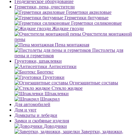
Геодезическое оборудование
Герметики, пена, очистители
Герметики акриловые
Герметики битумные
Герметики силиконовые
Жидкие гвозди
Очистители монтажной
пены
Пена монтажная
Пистолеты для
пены и герметиков
Грунтовки, шпаклевки
Антисептики
Биотекс
Грунтовки
Огнезащитные составы
Стекло жидкое
Шпаклевки
Шпакрил
Для автомобилей
Дом и уют
Домкраты и лебедки
Замки и скобяные изделия
Доводчики
Завертки, задвижки,