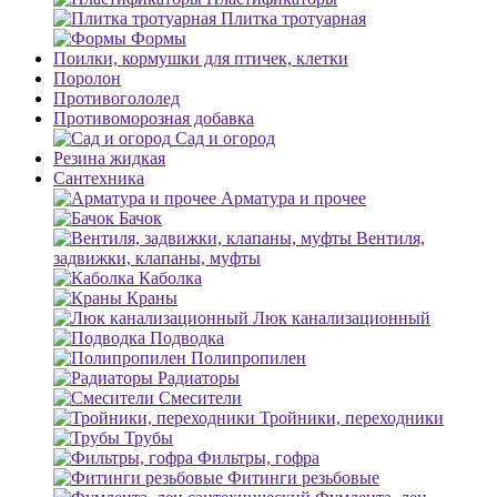
Плитка тротуарная
Формы
Поилки, кормушки для птичек, клетки
Поролон
Противогололед
Противоморозная добавка
Сад и огород
Резина жидкая
Сантехника
Арматура и прочее
Бачок
Вентиля,
задвижки, клапаны, муфты
Каболка
Краны
Люк канализационный
Подводка
Полипропилен
Радиаторы
Смесители
Тройники, переходники
Трубы
Фильтры, гофра
Фитинги резьбовые