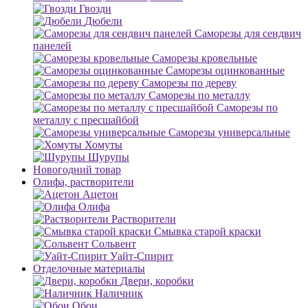
Гвозди
Дюбели
Саморезы для сендвич
панелей
Саморезы кровельные
Саморезы оцинкованные
Саморезы по дереву
Саморезы по металлу
Саморезы по
металлу с пресшайбой
Саморезы универсальные
Хомуты
Шурупы
Новогодний товар
Олифа, растворители
Ацетон
Олифа
Растворители
Смывка старой краски
Сольвент
Уайт-Спирит
Отделочные материалы
Двери, коробки
Наличник
Обои