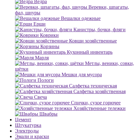
Ведра
Веревки, шпагаты,
фал, шнуры
Вешалки одежные
Ерши
Канистры, бочки, фляги
Коврики
Ковши хозяйственные
Корзины
Кухонный инвентарь
Марля
Метлы, веники, совки,
щётки
Мешки для мусора
Пологи
Салфетка техническая
Салфетка хозяйственная
Свеча
Спички, сухое горючее
Хозяйственные тележки
Швабры
Цемент
Штукатурка
Электроды
Эмали и краски