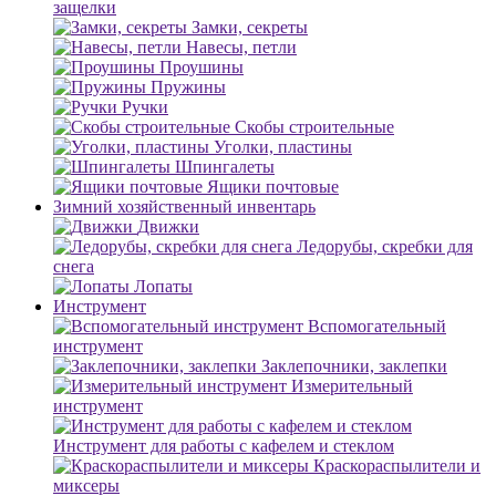
защелки
Замки, секреты
Навесы, петли
Проушины
Пружины
Ручки
Скобы строительные
Уголки, пластины
Шпингалеты
Ящики почтовые
Зимний хозяйственный инвентарь
Движки
Ледорубы, скребки для
снега
Лопаты
Инструмент
Вспомогательный
инструмент
Заклепочники, заклепки
Измерительный
инструмент
Инструмент для работы с кафелем и стеклом
Краскораспылители и
миксеры