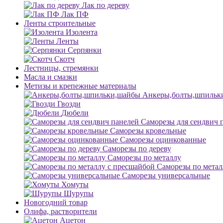
Лак по дереву
Лак ПФ
Ленты строительные
Изолента
Ленты
Серпянки
Скотч
Лестницы, стремянки
Масла и смазки
Метизы и крепежные материалы
Анкеры,болты,шпильк
Гвозди
Дюбели
Саморезы для сендвич 
Саморезы кровельные
Саморезы оцинкованные
Саморезы по дереву
Саморезы по металлу
Саморезы по метал
Саморезы универсальные
Хомуты
Шурупы
Новогодний товар
Олифа, растворители
Ацетон