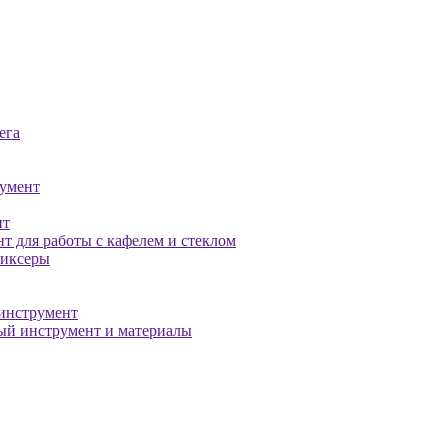
ега
умент
нт
т для работы с кафелем и стеклом
миксеры
инструмент
й инструмент и материалы