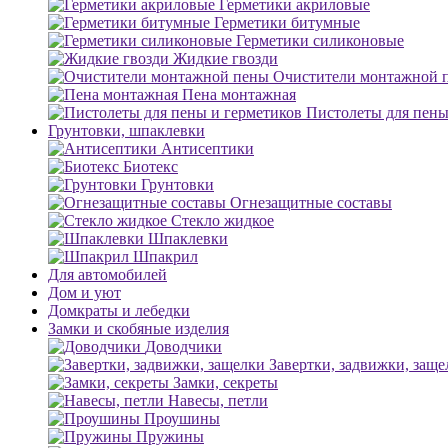
Герметики акриловые
Герметики битумные
Герметики силиконовые
Жидкие гвозди
Очистители монтажной 
Пена монтажная
Пистолеты для пены
Грунтовки, шпаклевки
Антисептики
Биотекс
Грунтовки
Огнезащитные составы
Стекло жидкое
Шпаклевки
Шпакрил
Для автомобилей
Дом и уют
Домкраты и лебедки
Замки и скобяные изделия
Доводчики
Завертки, задвижки, заще
Замки, секреты
Навесы, петли
Проушины
Пружины