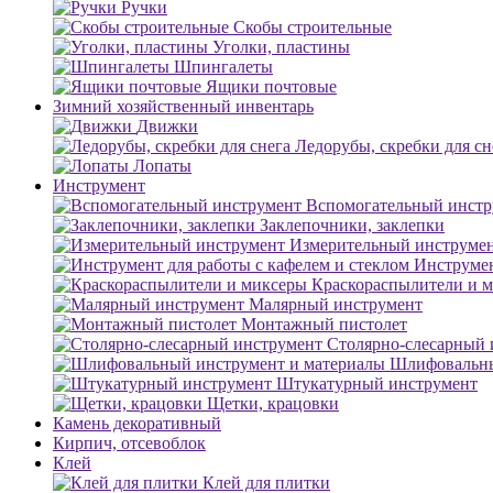
Ручки
Скобы строительные
Уголки, пластины
Шпингалеты
Ящики почтовые
Зимний хозяйственный инвентарь
Движки
Ледорубы, скребки для сн
Лопаты
Инструмент
Вспомогательный инстр
Заклепочники, заклепки
Измерительный инструме
Инструмен
Краскораспылители и 
Малярный инструмент
Монтажный пистолет
Столярно-слесарный 
Шлифовальны
Штукатурный инструмент
Щетки, крацовки
Камень декоративный
Кирпич, отсевоблок
Клей
Клей для плитки