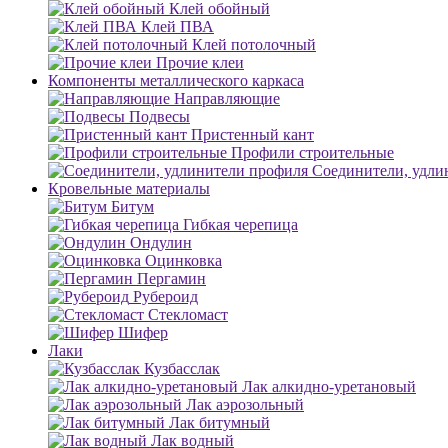
Клей обойный
Клей ПВА
Клей потолочный
Прочие клеи
Компоненты металлического каркаса
Направляющие
Подвесы
Пристенный кант
Профили строительные
Соединители, удли
Кровельные материалы
Битум
Гибкая черепица
Ондулин
Оцинковка
Пергамин
Рубероид
Стекломаст
Шифер
Лаки
Кузбасслак
Лак алкидно-уретановый
Лак аэрозольный
Лак битумный
Лак водный