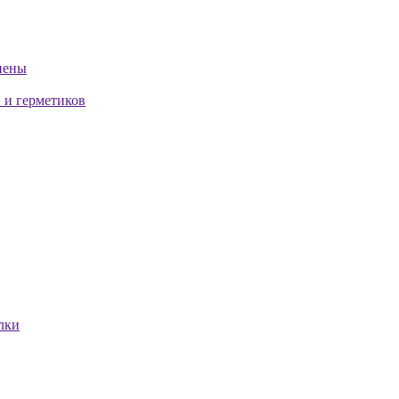
пены
 и герметиков
лки