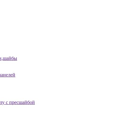
и,шайбы
панелей
лу с пресшайбой