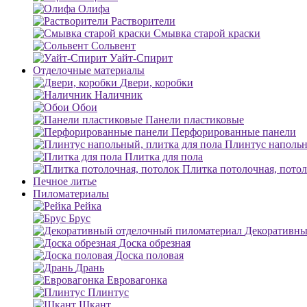
Олифа
Растворители
Смывка старой краски
Сольвент
Уайт-Спирит
Отделочные материалы
Двери, коробки
Наличник
Обои
Панели пластиковые
Перфорированные панели
Плинтус напольн
Плитка для пола
Плитка потолочная, пото
Печное литье
Пиломатериалы
Рейка
Брус
Декоративны
Доска обрезная
Доска половая
Дрань
Евровагонка
Плинтус
Шкант