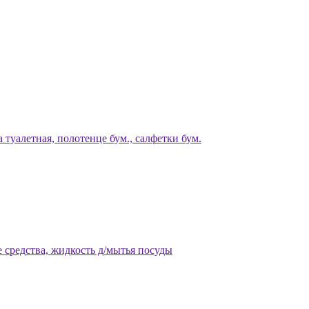
 туалетная, полотенце бум., салфетки бум.
 средства, жидкость д/мытья посуды