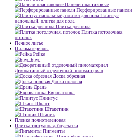
Панели пластиковые
Перфорированные панели
Плинтус
напольный, плитка для пола
Плитка для пола
Плитка потолочная,
потолок
Печное литье
Пиломатериалы
Рейка
Брус
Декоративный отделочный пиломатериал
Доска обрезная
Доска половая
Дрань
Евровагонка
Плинтус
Шкант
Штакетник
Штапик
Пленка полиэтиленовая
Плитка тротуарная, брусчатка
Пигменты
Пластификаторы