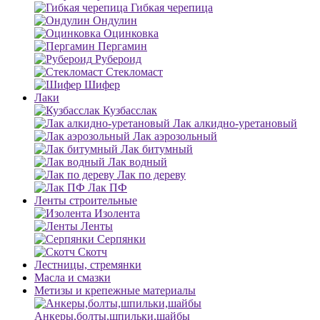
Гибкая черепица
Ондулин
Оцинковка
Пергамин
Рубероид
Стекломаст
Шифер
Лаки
Кузбасслак
Лак алкидно-уретановый
Лак аэрозольный
Лак битумный
Лак водный
Лак по дереву
Лак ПФ
Ленты строительные
Изолента
Ленты
Серпянки
Скотч
Лестницы, стремянки
Масла и смазки
Метизы и крепежные материалы
Анкеры,болты,шпильки,шайбы