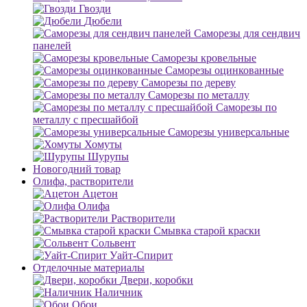
Гвозди
Дюбели
Саморезы для сендвич
панелей
Саморезы кровельные
Саморезы оцинкованные
Саморезы по дереву
Саморезы по металлу
Саморезы по
металлу с пресшайбой
Саморезы универсальные
Хомуты
Шурупы
Новогодний товар
Олифа, растворители
Ацетон
Олифа
Растворители
Смывка старой краски
Сольвент
Уайт-Спирит
Отделочные материалы
Двери, коробки
Наличник
Обои