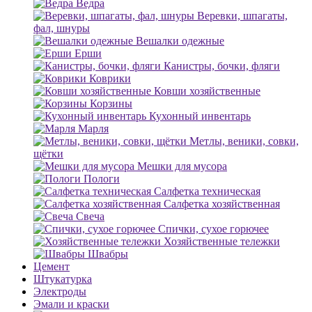
Ведра
Веревки, шпагаты,
фал, шнуры
Вешалки одежные
Ерши
Канистры, бочки, фляги
Коврики
Ковши хозяйственные
Корзины
Кухонный инвентарь
Марля
Метлы, веники, совки,
щётки
Мешки для мусора
Пологи
Салфетка техническая
Салфетка хозяйственная
Свеча
Спички, сухое горючее
Хозяйственные тележки
Швабры
Цемент
Штукатурка
Электроды
Эмали и краски