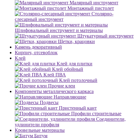
Малярный инструмент
Монтажный пистолет
Столярно-
слесарный инструмент
Шлифовальный инструмент и материалы
Штукатурный инструмент
Щетки, крацовки
Камень декоративный
Кирпич, отсевоблок
Клей
Клей для плитки
Клей обойный
Клей ПВА
Клей потолочный
Прочие клеи
Компоненты металлического каркаса
Направляющие
Подвесы
Пристенный кант
Профили строительные
Соединители,
удлинители профиля
Кровельные материалы
Битум