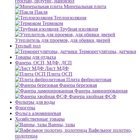
геоспан, ондутис, наноизол
Минеральная плита
Пакля
Теплоизоляция
Термоком
Трубная изоляция
Утеплитель для проемов, для обивки дверей
Теплый пол
Терморегуляторы, датчики
Товары для отдыха
Фанера, ОСП, МДФ, ДСП
Лист МДФ
Плита ОСП
Плита фибролитовая
Фанера березовая
Фанера ламинированная
Фанера хвойная ФСФ
Фильтры для воды
Флюгеры
Фольга алюминиевая
Хозяйственные товары
Ванны, тазы
Вафельное полотно,
полотенца