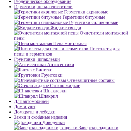
Геодезическое оборудование
Герметики, пена, очистители
Герметики акриловые
Герметики битумные
Герметики силиконовые
Жидкие гвозди
Очистители монтажной
пены
Пена монтажная
Пистолеты для
пены и герметиков
Грунтовки, шпаклевки
Антисептики
Биотекс
Грунтовки
Огнезащитные составы
Стекло жидкое
Шпаклевки
Шпакрил
Для автомобилей
Дом и уют
Домкраты и лебедки
Замки и скобяные изделия
Доводчики
Завертки, задвижки,