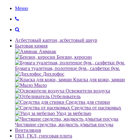
Меню
Асбестовый картон, асбестовый шнур
Бытовая химия
Аммиак
Бензин, керосин
Бумага туалетная, полотенце бум., салфетки бум.
Дихлофос
Краска для кожи, замши
Мыло
Освежители воздуха
Отбеливатель
Средства для стирки
Средства от насекомых
Уход за мебелью
Чистящие средства, жидкость д/мытья посуды
Вентиляция
ГВЛ, ГКЛ, гипсовая плита