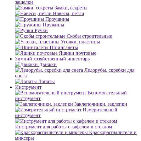
защелки
Замки, секреты
Навесы, петли
Проушины
Пружины
Ручки
Скобы строительные
Уголки, пластины
Шпингалеты
Ящики почтовые
Зимний хозяйственный инвентарь
Движки
Ледорубы, скребки для
снега
Лопаты
Инструмент
Вспомогательный
инструмент
Заклепочники, заклепки
Измерительный
инструмент
Инструмент для работы с кафелем и стеклом
Краскораспылители и
миксеры