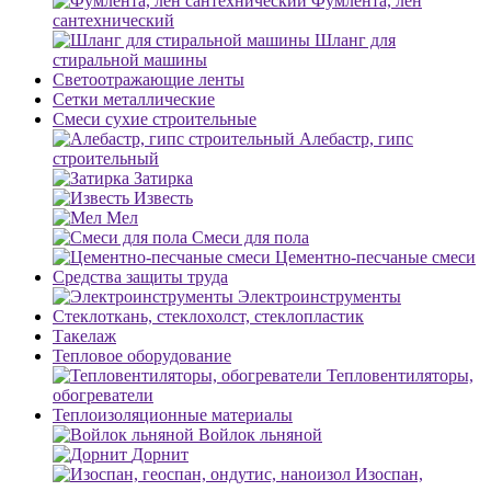
Фумлента, лен
сантехнический
Шланг для
стиральной машины
Светоотражающие ленты
Сетки металлические
Смеси сухие строительные
Алебастр, гипс
строительный
Затирка
Известь
Мел
Смеси для пола
Цементно-песчаные смеси
Средства защиты труда
Электроинструменты
Стеклоткань, стеклохолст, стеклопластик
Такелаж
Тепловое оборудование
Тепловентиляторы,
обогреватели
Теплоизоляционные материалы
Войлок льняной
Дорнит
Изоспан,