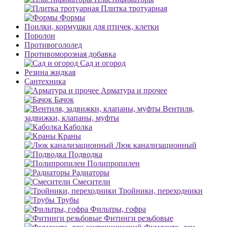
Плитка тротуарная
Формы
Поилки, кормушки для птичек, клетки
Поролон
Противогололед
Противоморозная добавка
Сад и огород
Резина жидкая
Сантехника
Арматура и прочее
Бачок
Вентиля,
задвижки, клапаны, муфты
Каболка
Краны
Люк канализационный
Подводка
Полипропилен
Радиаторы
Смесители
Тройники, переходники
Трубы
Фильтры, гофра
Фитинги резьбовые