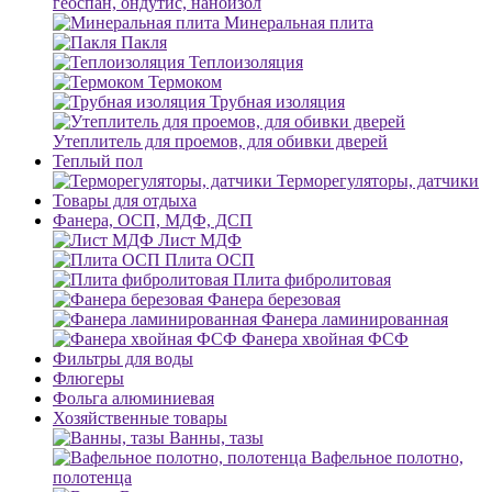
геоспан, ондутис, наноизол
Минеральная плита
Пакля
Теплоизоляция
Термоком
Трубная изоляция
Утеплитель для проемов, для обивки дверей
Теплый пол
Терморегуляторы, датчики
Товары для отдыха
Фанера, ОСП, МДФ, ДСП
Лист МДФ
Плита ОСП
Плита фибролитовая
Фанера березовая
Фанера ламинированная
Фанера хвойная ФСФ
Фильтры для воды
Флюгеры
Фольга алюминиевая
Хозяйственные товары
Ванны, тазы
Вафельное полотно,
полотенца