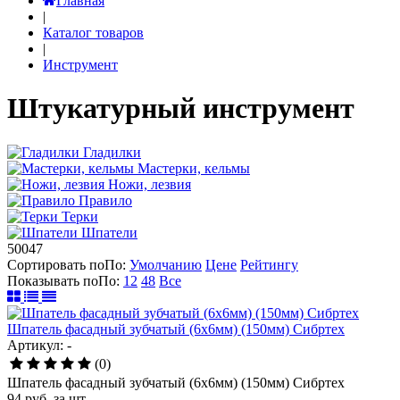
Главная
|
Каталог товаров
|
Инструмент
Штукатурный инструмент
Гладилки
Мастерки, кельмы
Ножи, лезвия
Правило
Терки
Шпатели
50047
Сортировать по
По
:
Умолчанию
Цене
Рейтингу
Показывать по
По
:
12
48
Все
Шпатель фасадный зубчатый (6х6мм) (150мм) Сибртех
Артикул: -
(0)
Шпатель фасадный зубчатый (6х6мм) (150мм) Сибртех
94
руб.
за шт