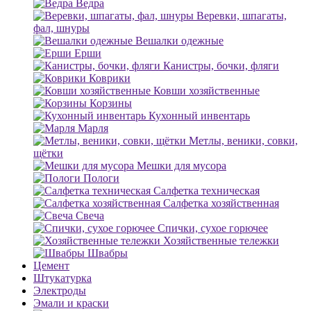
Ведра
Веревки, шпагаты,
фал, шнуры
Вешалки одежные
Ерши
Канистры, бочки, фляги
Коврики
Ковши хозяйственные
Корзины
Кухонный инвентарь
Марля
Метлы, веники, совки,
щётки
Мешки для мусора
Пологи
Салфетка техническая
Салфетка хозяйственная
Свеча
Спички, сухое горючее
Хозяйственные тележки
Швабры
Цемент
Штукатурка
Электроды
Эмали и краски