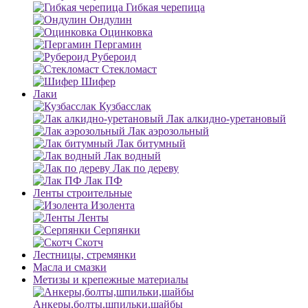
Гибкая черепица
Ондулин
Оцинковка
Пергамин
Рубероид
Стекломаст
Шифер
Лаки
Кузбасслак
Лак алкидно-уретановый
Лак аэрозольный
Лак битумный
Лак водный
Лак по дереву
Лак ПФ
Ленты строительные
Изолента
Ленты
Серпянки
Скотч
Лестницы, стремянки
Масла и смазки
Метизы и крепежные материалы
Анкеры,болты,шпильки,шайбы