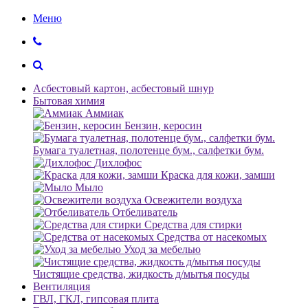
Меню
Асбестовый картон, асбестовый шнур
Бытовая химия
Аммиак
Бензин, керосин
Бумага туалетная, полотенце бум., салфетки бум.
Дихлофос
Краска для кожи, замши
Мыло
Освежители воздуха
Отбеливатель
Средства для стирки
Средства от насекомых
Уход за мебелью
Чистящие средства, жидкость д/мытья посуды
Вентиляция
ГВЛ, ГКЛ, гипсовая плита