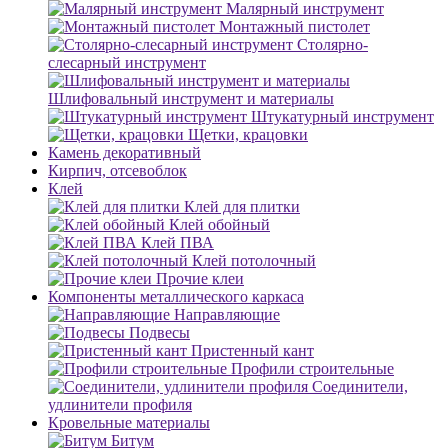
Малярный инструмент
Монтажный пистолет
Столярно-
слесарный инструмент
Шлифовальный инструмент и материалы
Штукатурный инструмент
Щетки, крацовки
Камень декоративный
Кирпич, отсевоблок
Клей
Клей для плитки
Клей обойный
Клей ПВА
Клей потолочный
Прочие клеи
Компоненты металлического каркаса
Направляющие
Подвесы
Пристенный кант
Профили строительные
Соединители,
удлинители профиля
Кровельные материалы
Битум