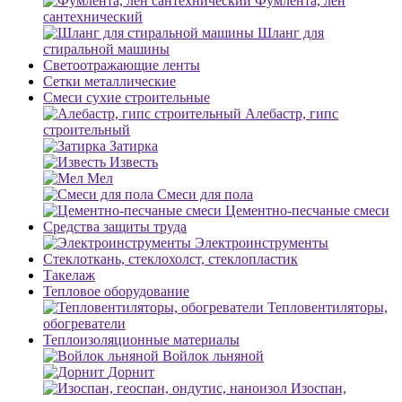
Фумлента, лен
сантехнический
Шланг для
стиральной машины
Светоотражающие ленты
Сетки металлические
Смеси сухие строительные
Алебастр, гипс
строительный
Затирка
Известь
Мел
Смеси для пола
Цементно-песчаные смеси
Средства защиты труда
Электроинструменты
Стеклоткань, стеклохолст, стеклопластик
Такелаж
Тепловое оборудование
Тепловентиляторы,
обогреватели
Теплоизоляционные материалы
Войлок льняной
Дорнит
Изоспан,