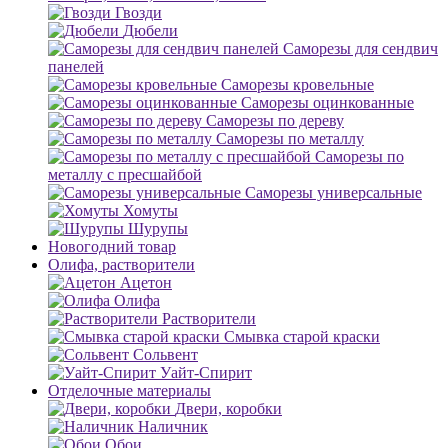
Гвозди
Дюбели
Саморезы для сендвич
панелей
Саморезы кровельные
Саморезы оцинкованные
Саморезы по дереву
Саморезы по металлу
Саморезы по
металлу с пресшайбой
Саморезы универсальные
Хомуты
Шурупы
Новогодний товар
Олифа, растворители
Ацетон
Олифа
Растворители
Смывка старой краски
Сольвент
Уайт-Спирит
Отделочные материалы
Двери, коробки
Наличник
Обои