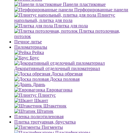
Панели пластиковые
Перфорированные панели
Плинтус
напольный, плитка для пола
Плитка для пола
Плитка потолочная,
потолок
Печное литье
Пиломатериалы
Рейка
Брус
Декоративный отделочный пиломатериал
Доска обрезная
Доска половая
Дрань
Евровагонка
Плинтус
Шкант
Штакетник
Штапик
Пленка полиэтиленовая
Плитка тротуарная, брусчатка
Пигменты
Пластификаторы