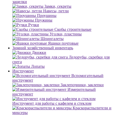
защелки
Замки, секреты
Навесы, петли
Проушины
Пружины
Ручки
Скобы строительные
Уголки, пластины
Шпингалеты
Ящики почтовые
Зимний хозяйственный инвентарь
Движки
Ледорубы, скребки для
снега
Лопаты
Инструмент
Вспомогательный
инструмент
Заклепочники, заклепки
Измерительный
инструмент
Инструмент для работы с кафелем и стеклом
Краскораспылители и
миксеры