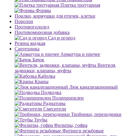
Плитка тротуарная
Формы
Поилки, кормушки для птичек, клетки
Поролон
Противогололед
Противоморозная добавка
Сад и огород
Резина жидкая
Сантехника
Арматура и прочее
Бачок
Вентиля,
задвижки, клапаны, муфты
Каболка
Краны
Люк канализационный
Подводка
Полипропилен
Радиаторы
Смесители
Тройники, переходники
Трубы
Фильтры, гофра
Фитинги резьбовые