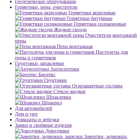
Геодезическое оборудование
Герметики, пена, очистители
Герметики акриловые
Герметики битумные
Герметики силиконовые
Жидкие гвозди
Очистители монтажной
пены
Пена монтажная
Пистолеты для
пены и герметиков
Грунтовки, шпаклевки
Антисептики
Биотекс
Грунтовки
Огнезащитные составы
Стекло жидкое
Шпаклевки
Шпакрил
Для автомобилей
Дом и уют
Домкраты и лебедки
Замки и скобяные изделия
Доводчики
Завертки, задвижки,