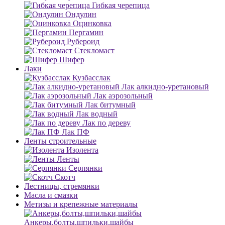
Гибкая черепица
Ондулин
Оцинковка
Пергамин
Рубероид
Стекломаст
Шифер
Лаки
Кузбасслак
Лак алкидно-уретановый
Лак аэрозольный
Лак битумный
Лак водный
Лак по дереву
Лак ПФ
Ленты строительные
Изолента
Ленты
Серпянки
Скотч
Лестницы, стремянки
Масла и смазки
Метизы и крепежные материалы
Анкеры,болты,шпильки,шайбы