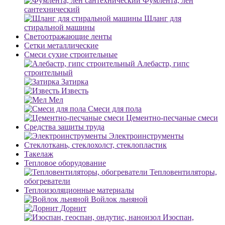
Фумлента, лен
сантехнический
Шланг для
стиральной машины
Светоотражающие ленты
Сетки металлические
Смеси сухие строительные
Алебастр, гипс
строительный
Затирка
Известь
Мел
Смеси для пола
Цементно-песчаные смеси
Средства защиты труда
Электроинструменты
Стеклоткань, стеклохолст, стеклопластик
Такелаж
Тепловое оборудование
Тепловентиляторы,
обогреватели
Теплоизоляционные материалы
Войлок льняной
Дорнит
Изоспан,