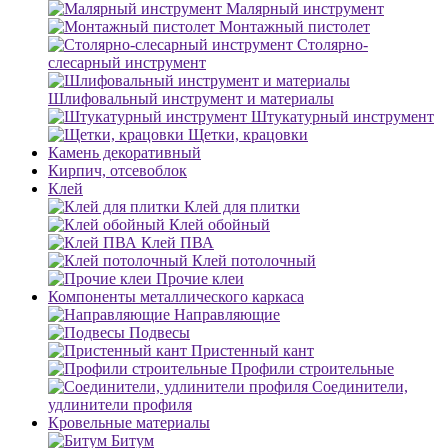
Малярный инструмент
Монтажный пистолет
Столярно-
слесарный инструмент
Шлифовальный инструмент и материалы
Штукатурный инструмент
Щетки, крацовки
Камень декоративный
Кирпич, отсевоблок
Клей
Клей для плитки
Клей обойный
Клей ПВА
Клей потолочный
Прочие клеи
Компоненты металлического каркаса
Направляющие
Подвесы
Пристенный кант
Профили строительные
Соединители,
удлинители профиля
Кровельные материалы
Битум