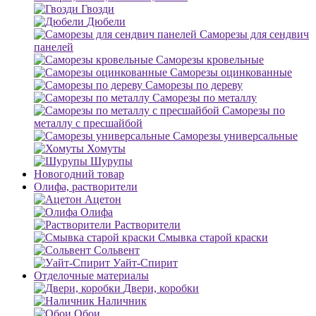
Гвозди
Дюбели
Саморезы для сендвич
панелей
Саморезы кровельные
Саморезы оцинкованные
Саморезы по дереву
Саморезы по металлу
Саморезы по
металлу с пресшайбой
Саморезы универсальные
Хомуты
Шурупы
Новогодний товар
Олифа, растворители
Ацетон
Олифа
Растворители
Смывка старой краски
Сольвент
Уайт-Спирит
Отделочные материалы
Двери, коробки
Наличник
Обои