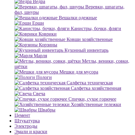
Ведра
Веревки, шпагаты,
фал, шнуры
Вешалки одежные
Ерши
Канистры, бочки, фляги
Коврики
Ковши хозяйственные
Корзины
Кухонный инвентарь
Марля
Метлы, веники, совки,
щётки
Мешки для мусора
Пологи
Салфетка техническая
Салфетка хозяйственная
Свеча
Спички, сухое горючее
Хозяйственные тележки
Швабры
Цемент
Штукатурка
Электроды
Эмали и краски