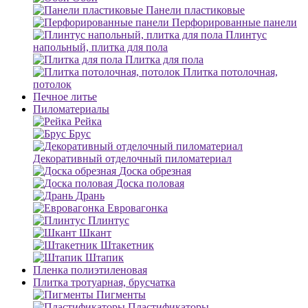
Панели пластиковые
Перфорированные панели
Плинтус
напольный, плитка для пола
Плитка для пола
Плитка потолочная,
потолок
Печное литье
Пиломатериалы
Рейка
Брус
Декоративный отделочный пиломатериал
Доска обрезная
Доска половая
Дрань
Евровагонка
Плинтус
Шкант
Штакетник
Штапик
Пленка полиэтиленовая
Плитка тротуарная, брусчатка
Пигменты
Пластификаторы