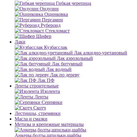
Гибкая черепица
Ондулин
Оцинковка
Пергамин
Рубероид
Стекломаст
Шифер
Лаки
Кузбасслак
Лак алкидно-уретановый
Лак аэрозольный
Лак битумный
Лак водный
Лак по дереву
Лак ПФ
Ленты строительные
Изолента
Ленты
Серпянки
Скотч
Лестницы, стремянки
Масла и смазки
Метизы и крепежные материалы
Анкеры,болты,шпильки,шайбы