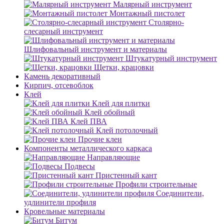
Малярный инструмент
Монтажный пистолет
Столярно-
слесарный инструмент
Шлифовальный инструмент и материалы
Штукатурный инструмент
Щетки, крацовки
Камень декоративный
Кирпич, отсевоблок
Клей
Клей для плитки
Клей обойный
Клей ПВА
Клей потолочный
Прочие клеи
Компоненты металлического каркаса
Направляющие
Подвесы
Пристенный кант
Профили строительные
Соединители,
удлинители профиля
Кровельные материалы
Битум