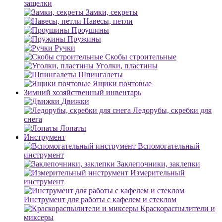
защелки
Замки, секреты
Навесы, петли
Проушины
Пружины
Ручки
Скобы строительные
Уголки, пластины
Шпингалеты
Ящики почтовые
Зимний хозяйственный инвентарь
Движки
Ледорубы, скребки для
снега
Лопаты
Инструмент
Вспомогательный
инструмент
Заклепочники, заклепки
Измерительный
инструмент
Инструмент для работы с кафелем и стеклом
Краскораспылители и
миксеры