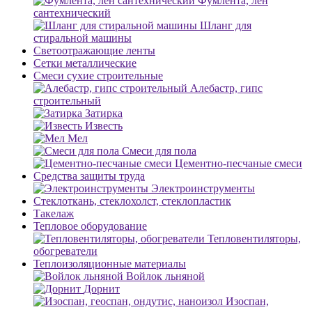
Фумлента, лен
сантехнический
Шланг для
стиральной машины
Светоотражающие ленты
Сетки металлические
Смеси сухие строительные
Алебастр, гипс
строительный
Затирка
Известь
Мел
Смеси для пола
Цементно-песчаные смеси
Средства защиты труда
Электроинструменты
Стеклоткань, стеклохолст, стеклопластик
Такелаж
Тепловое оборудование
Тепловентиляторы,
обогреватели
Теплоизоляционные материалы
Войлок льняной
Дорнит
Изоспан,