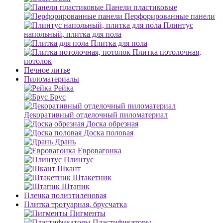
Панели пластиковые
Перфорированные панели
Плинтус
напольный, плитка для пола
Плитка для пола
Плитка потолочная,
потолок
Печное литье
Пиломатериалы
Рейка
Брус
Декоративный отделочный пиломатериал
Доска обрезная
Доска половая
Дрань
Евровагонка
Плинтус
Шкант
Штакетник
Штапик
Пленка полиэтиленовая
Плитка тротуарная, брусчатка
Пигменты
Пластификаторы