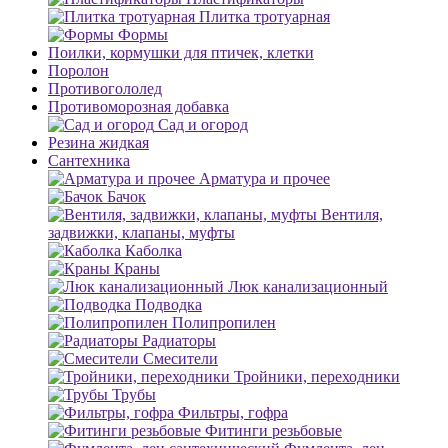
Плитка тротуарная
Формы
Поилки, кормушки для птичек, клетки
Поролон
Противогололед
Противоморозная добавка
Сад и огород
Резина жидкая
Сантехника
Арматура и прочее
Бачок
Вентиля,
задвижки, клапаны, муфты
Каболка
Краны
Люк канализационный
Подводка
Полипропилен
Радиаторы
Смесители
Тройники, переходники
Трубы
Фильтры, гофра
Фитинги резьбовые