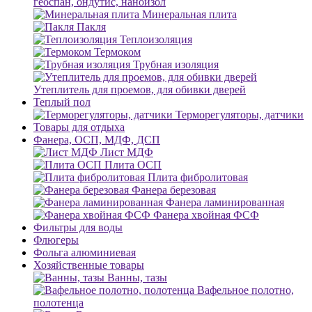
геоспан, ондутис, наноизол
Минеральная плита
Пакля
Теплоизоляция
Термоком
Трубная изоляция
Утеплитель для проемов, для обивки дверей
Теплый пол
Терморегуляторы, датчики
Товары для отдыха
Фанера, ОСП, МДФ, ДСП
Лист МДФ
Плита ОСП
Плита фибролитовая
Фанера березовая
Фанера ламинированная
Фанера хвойная ФСФ
Фильтры для воды
Флюгеры
Фольга алюминиевая
Хозяйственные товары
Ванны, тазы
Вафельное полотно,
полотенца