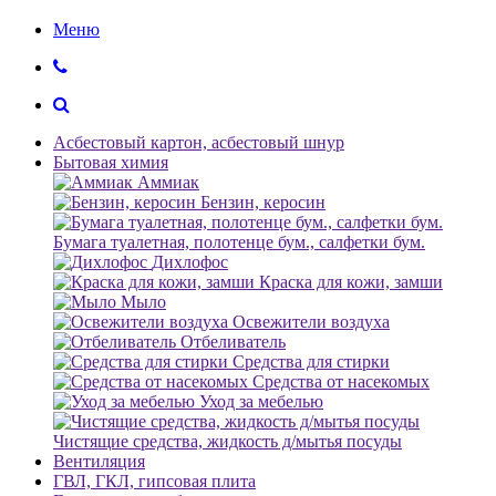
Меню
Асбестовый картон, асбестовый шнур
Бытовая химия
Аммиак
Бензин, керосин
Бумага туалетная, полотенце бум., салфетки бум.
Дихлофос
Краска для кожи, замши
Мыло
Освежители воздуха
Отбеливатель
Средства для стирки
Средства от насекомых
Уход за мебелью
Чистящие средства, жидкость д/мытья посуды
Вентиляция
ГВЛ, ГКЛ, гипсовая плита