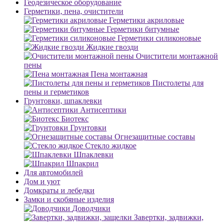
Геодезическое оборудование
Герметики, пена, очистители
Герметики акриловые
Герметики битумные
Герметики силиконовые
Жидкие гвозди
Очистители монтажной
пены
Пена монтажная
Пистолеты для
пены и герметиков
Грунтовки, шпаклевки
Антисептики
Биотекс
Грунтовки
Огнезащитные составы
Стекло жидкое
Шпаклевки
Шпакрил
Для автомобилей
Дом и уют
Домкраты и лебедки
Замки и скобяные изделия
Доводчики
Завертки, задвижки,