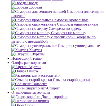
Гвозди
Дюбели
Саморезы для сендвич
панелей
Саморезы кровельные
Саморезы оцинкованные
Саморезы по дереву
Саморезы по металлу
Саморезы по
металлу с пресшайбой
Саморезы универсальные
Хомуты
Шурупы
Новогодний товар
Олифа, растворители
Ацетон
Олифа
Растворители
Смывка старой краски
Сольвент
Уайт-Спирит
Отделочные материалы
Двери, коробки
Наличник
Обои