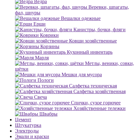
Ведра
Веревки, шпагаты,
фал, шнуры
Вешалки одежные
Ерши
Канистры, бочки, фляги
Коврики
Ковши хозяйственные
Корзины
Кухонный инвентарь
Марля
Метлы, веники, совки,
щётки
Мешки для мусора
Пологи
Салфетка техническая
Салфетка хозяйственная
Свеча
Спички, сухое горючее
Хозяйственные тележки
Швабры
Цемент
Штукатурка
Электроды
Эмали и краски