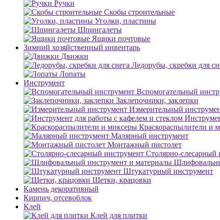
Ручки
Скобы строительные
Уголки, пластины
Шпингалеты
Ящики почтовые
Зимний хозяйственный инвентарь
Движки
Ледорубы, скребки для сн
Лопаты
Инструмент
Вспомогательный инстр
Заклепочники, заклепки
Измерительный инструме
Инструмен
Краскораспылители и 
Малярный инструмент
Монтажный пистолет
Столярно-слесарный 
Шлифовальны
Штукатурный инструмент
Щетки, крацовки
Камень декоративный
Кирпич, отсевоблок
Клей
Клей для плитки