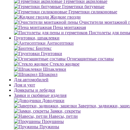
Герметики акриловые
Герметики битумные
Герметики силиконовые
Жидкие гвозди
Очистители монтажной 
Пена монтажная
Пистолеты для пены
Грунтовки, шпаклевки
Антисептики
Биотекс
Грунтовки
Огнезащитные составы
Стекло жидкое
Шпаклевки
Шпакрил
Для автомобилей
Дом и уют
Домкраты и лебедки
Замки и скобяные изделия
Доводчики
Завертки, задвижки, заще
Замки, секреты
Навесы, петли
Проушины
Пружины