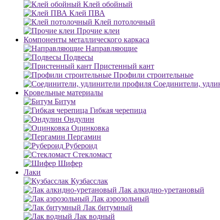
Клей обойный
Клей ПВА
Клей потолочный
Прочие клеи
Компоненты металлического каркаса
Направляющие
Подвесы
Пристенный кант
Профили строительные
Соединители, удли
Кровельные материалы
Битум
Гибкая черепица
Ондулин
Оцинковка
Пергамин
Рубероид
Стекломаст
Шифер
Лаки
Кузбасслак
Лак алкидно-уретановый
Лак аэрозольный
Лак битумный
Лак водный