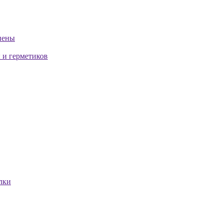
пены
 и герметиков
лки