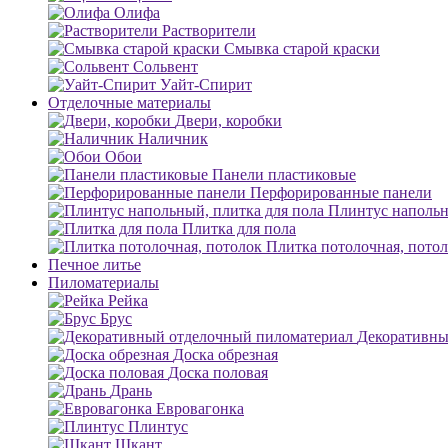
Олифа
Растворители
Смывка старой краски
Сольвент
Уайт-Спирит
Отделочные материалы
Двери, коробки
Наличник
Обои
Панели пластиковые
Перфорированные панели
Плинтус напольн
Плитка для пола
Плитка потолочная, пото
Печное литье
Пиломатериалы
Рейка
Брус
Декоративны
Доска обрезная
Доска половая
Дрань
Евровагонка
Плинтус
Шкант