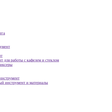
ега
умент
нт
т для работы с кафелем и стеклом
миксеры
инструмент
й инструмент и материалы