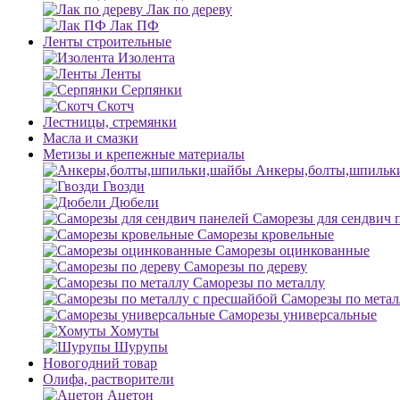
Лак по дереву
Лак ПФ
Ленты строительные
Изолента
Ленты
Серпянки
Скотч
Лестницы, стремянки
Масла и смазки
Метизы и крепежные материалы
Анкеры,болты,шпильк
Гвозди
Дюбели
Саморезы для сендвич 
Саморезы кровельные
Саморезы оцинкованные
Саморезы по дереву
Саморезы по металлу
Саморезы по метал
Саморезы универсальные
Хомуты
Шурупы
Новогодний товар
Олифа, растворители
Ацетон