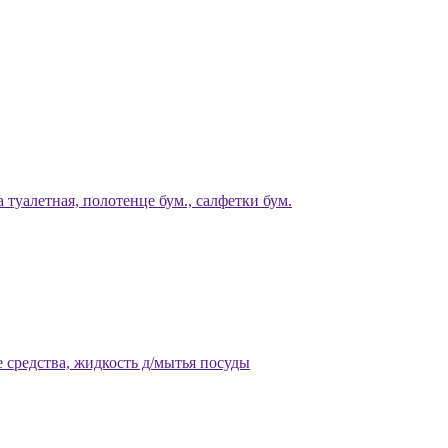
 туалетная, полотенце бум., салфетки бум.
 средства, жидкость д/мытья посуды