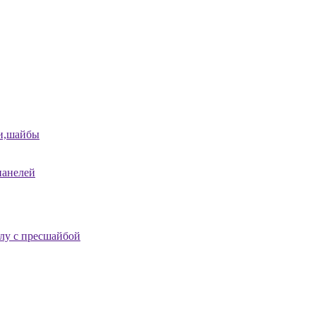
и,шайбы
панелей
лу с пресшайбой