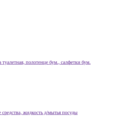
 туалетная, полотенце бум., салфетки бум.
 средства, жидкость д/мытья посуды