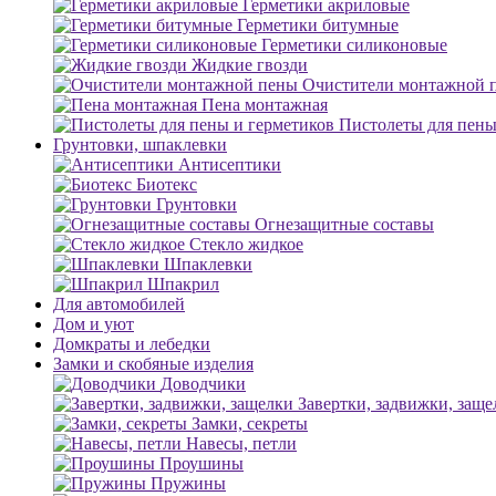
Герметики акриловые
Герметики битумные
Герметики силиконовые
Жидкие гвозди
Очистители монтажной 
Пена монтажная
Пистолеты для пены
Грунтовки, шпаклевки
Антисептики
Биотекс
Грунтовки
Огнезащитные составы
Стекло жидкое
Шпаклевки
Шпакрил
Для автомобилей
Дом и уют
Домкраты и лебедки
Замки и скобяные изделия
Доводчики
Завертки, задвижки, заще
Замки, секреты
Навесы, петли
Проушины
Пружины