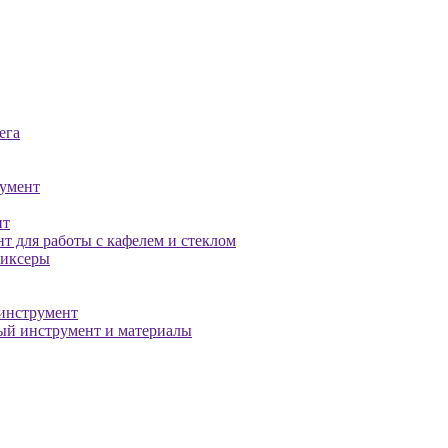
ега
умент
нт
т для работы с кафелем и стеклом
миксеры
инструмент
й инструмент и материалы