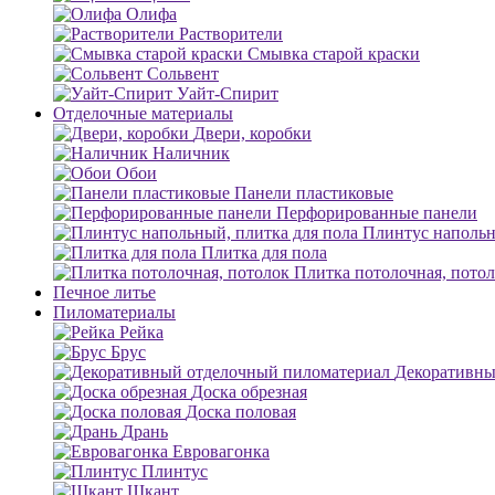
Олифа
Растворители
Смывка старой краски
Сольвент
Уайт-Спирит
Отделочные материалы
Двери, коробки
Наличник
Обои
Панели пластиковые
Перфорированные панели
Плинтус напольн
Плитка для пола
Плитка потолочная, пото
Печное литье
Пиломатериалы
Рейка
Брус
Декоративны
Доска обрезная
Доска половая
Дрань
Евровагонка
Плинтус
Шкант