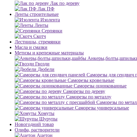
Лак по дереву
Лак ПФ
Ленты строительные
Изолента
Ленты
Серпянки
Скотч
Лестницы, стремянки
Масла и смазки
Метизы и крепежные материалы
Анкеры,болты,шпильк
Гвозди
Дюбели
Саморезы для сендвич 
Саморезы кровельные
Саморезы оцинкованные
Саморезы по дереву
Саморезы по металлу
Саморезы по метал
Саморезы универсальные
Хомуты
Шурупы
Новогодний товар
Олифа, растворители
Ацетон