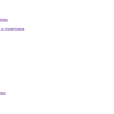
пены
 и герметиков
лки