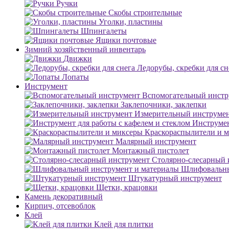
Ручки
Скобы строительные
Уголки, пластины
Шпингалеты
Ящики почтовые
Зимний хозяйственный инвентарь
Движки
Ледорубы, скребки для сн
Лопаты
Инструмент
Вспомогательный инстр
Заклепочники, заклепки
Измерительный инструме
Инструмен
Краскораспылители и 
Малярный инструмент
Монтажный пистолет
Столярно-слесарный 
Шлифовальны
Штукатурный инструмент
Щетки, крацовки
Камень декоративный
Кирпич, отсевоблок
Клей
Клей для плитки