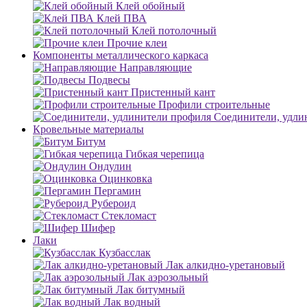
Клей обойный
Клей ПВА
Клей потолочный
Прочие клеи
Компоненты металлического каркаса
Направляющие
Подвесы
Пристенный кант
Профили строительные
Соединители, удли
Кровельные материалы
Битум
Гибкая черепица
Ондулин
Оцинковка
Пергамин
Рубероид
Стекломаст
Шифер
Лаки
Кузбасслак
Лак алкидно-уретановый
Лак аэрозольный
Лак битумный
Лак водный