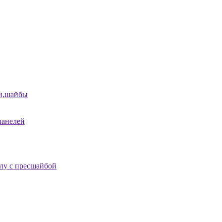
и,шайбы
панелей
лу с пресшайбой