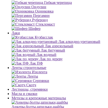
Гибкая черепица
Ондулин
Оцинковка
Пергамин
Рубероид
Стекломаст
Шифер
Лаки
Кузбасслак
Лак алкидно-уретановый
Лак аэрозольный
Лак битумный
Лак водный
Лак по дереву
Лак ПФ
Ленты строительные
Изолента
Ленты
Серпянки
Скотч
Лестницы, стремянки
Масла и смазки
Метизы и крепежные материалы
Анкеры,болты,шпильки,шайбы