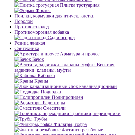
Плитка тротуарная
Формы
Поилки, кормушки для птичек, клетки
Поролон
Противогололед
Противоморозная добавка
Сад и огород
Резина жидкая
Сантехника
Арматура и прочее
Бачок
Вентиля,
задвижки, клапаны, муфты
Каболка
Краны
Люк канализационный
Подводка
Полипропилен
Радиаторы
Смесители
Тройники, переходники
Трубы
Фильтры, гофра
Фитинги резьбовые