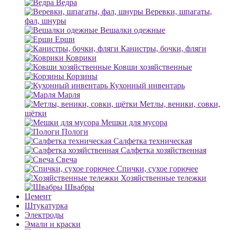
Ведра
Веревки, шпагаты,
фал, шнуры
Вешалки одежные
Ерши
Канистры, бочки, фляги
Коврики
Ковши хозяйственные
Корзины
Кухонный инвентарь
Марля
Метлы, веники, совки,
щётки
Мешки для мусора
Пологи
Салфетка техническая
Салфетка хозяйственная
Свеча
Спички, сухое горючее
Хозяйственные тележки
Швабры
Цемент
Штукатурка
Электроды
Эмали и краски