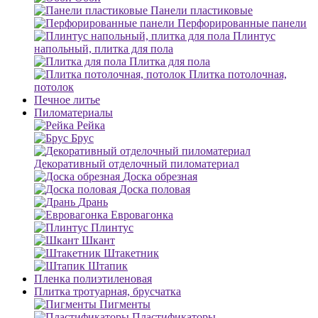
Панели пластиковые
Перфорированные панели
Плинтус
напольный, плитка для пола
Плитка для пола
Плитка потолочная,
потолок
Печное литье
Пиломатериалы
Рейка
Брус
Декоративный отделочный пиломатериал
Доска обрезная
Доска половая
Дрань
Евровагонка
Плинтус
Шкант
Штакетник
Штапик
Пленка полиэтиленовая
Плитка тротуарная, брусчатка
Пигменты
Пластификаторы