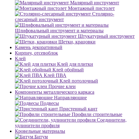
Малярный инструмент
Монтажный пистолет
Столярно-
слесарный инструмент
Шлифовальный инструмент и материалы
Штукатурный инструмент
Щетки, крацовки
Камень декоративный
Кирпич, отсевоблок
Клей
Клей для плитки
Клей обойный
Клей ПВА
Клей потолочный
Прочие клеи
Компоненты металлического каркаса
Направляющие
Подвесы
Пристенный кант
Профили строительные
Соединители,
удлинители профиля
Кровельные материалы
Битум