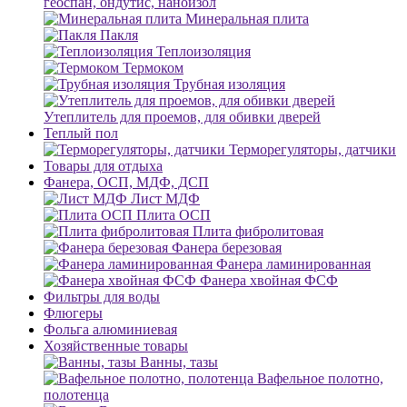
геоспан, ондутис, наноизол
Минеральная плита
Пакля
Теплоизоляция
Термоком
Трубная изоляция
Утеплитель для проемов, для обивки дверей
Теплый пол
Терморегуляторы, датчики
Товары для отдыха
Фанера, ОСП, МДФ, ДСП
Лист МДФ
Плита ОСП
Плита фибролитовая
Фанера березовая
Фанера ламинированная
Фанера хвойная ФСФ
Фильтры для воды
Флюгеры
Фольга алюминиевая
Хозяйственные товары
Ванны, тазы
Вафельное полотно,
полотенца