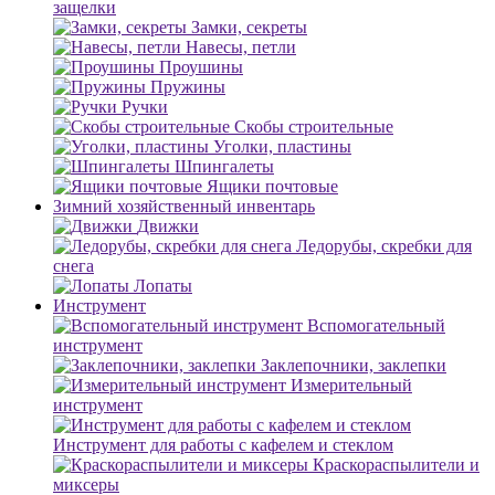
защелки
Замки, секреты
Навесы, петли
Проушины
Пружины
Ручки
Скобы строительные
Уголки, пластины
Шпингалеты
Ящики почтовые
Зимний хозяйственный инвентарь
Движки
Ледорубы, скребки для
снега
Лопаты
Инструмент
Вспомогательный
инструмент
Заклепочники, заклепки
Измерительный
инструмент
Инструмент для работы с кафелем и стеклом
Краскораспылители и
миксеры