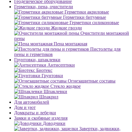
Геодезическое оборудование
Герметики, пена, очистители
Герметики акриловые
Герметики битумные
Герметики силиконовые
Жидкие гвозди
Очистители монтажной
пены
Пена монтажная
Пистолеты для
пены и герметиков
Грунтовки, шпаклевки
Антисептики
Биотекс
Грунтовки
Огнезащитные составы
Стекло жидкое
Шпаклевки
Шпакрил
Для автомобилей
Дом и уют
Домкраты и лебедки
Замки и скобяные изделия
Доводчики
Завертки, задвижки,