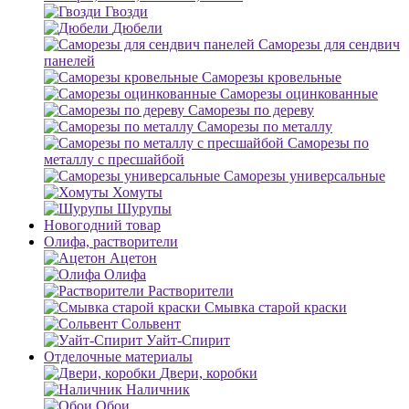
Гвозди
Дюбели
Саморезы для сендвич
панелей
Саморезы кровельные
Саморезы оцинкованные
Саморезы по дереву
Саморезы по металлу
Саморезы по
металлу с пресшайбой
Саморезы универсальные
Хомуты
Шурупы
Новогодний товар
Олифа, растворители
Ацетон
Олифа
Растворители
Смывка старой краски
Сольвент
Уайт-Спирит
Отделочные материалы
Двери, коробки
Наличник
Обои