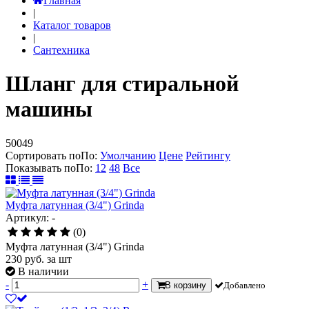
Главная
|
Каталог товаров
|
Сантехника
Шланг для стиральной
машины
50049
Сортировать по
По
:
Умолчанию
Цене
Рейтингу
Показывать по
По
:
12
48
Все
Муфта латунная (3/4") Grinda
Артикул: -
(0)
Муфта латунная (3/4") Grinda
230
руб.
за шт
В наличии
-
+
В корзину
Добавлено