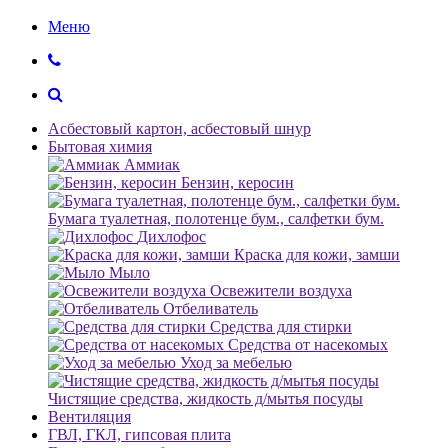
Меню
Асбестовый картон, асбестовый шнур
Бытовая химия
Аммиак
Бензин, керосин
Бумага туалетная, полотенце бум., салфетки бум.
Дихлофос
Краска для кожи, замши
Мыло
Освежители воздуха
Отбеливатель
Средства для стирки
Средства от насекомых
Уход за мебелью
Чистящие средства, жидкость д/мытья посуды
Вентиляция
ГВЛ, ГКЛ, гипсовая плита