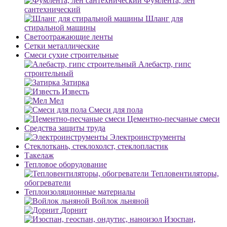
Фумлента, лен
сантехнический
Шланг для
стиральной машины
Светоотражающие ленты
Сетки металлические
Смеси сухие строительные
Алебастр, гипс
строительный
Затирка
Известь
Мел
Смеси для пола
Цементно-песчаные смеси
Средства защиты труда
Электроинструменты
Стеклоткань, стеклохолст, стеклопластик
Такелаж
Тепловое оборудование
Тепловентиляторы,
обогреватели
Теплоизоляционные материалы
Войлок льняной
Дорнит
Изоспан,