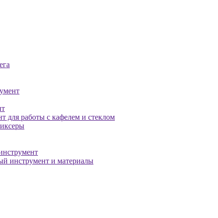
ега
умент
нт
т для работы с кафелем и стеклом
миксеры
инструмент
й инструмент и материалы