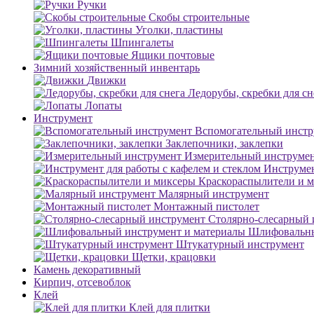
Ручки
Скобы строительные
Уголки, пластины
Шпингалеты
Ящики почтовые
Зимний хозяйственный инвентарь
Движки
Ледорубы, скребки для сн
Лопаты
Инструмент
Вспомогательный инстр
Заклепочники, заклепки
Измерительный инструме
Инструмен
Краскораспылители и 
Малярный инструмент
Монтажный пистолет
Столярно-слесарный 
Шлифовальны
Штукатурный инструмент
Щетки, крацовки
Камень декоративный
Кирпич, отсевоблок
Клей
Клей для плитки