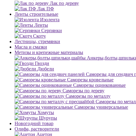
Лак по дереву
Лак ПФ
Ленты строительные
Изолента
Ленты
Серпянки
Скотч
Лестницы, стремянки
Масла и смазки
Метизы и крепежные материалы
Анкеры,болты,шпильк
Гвозди
Дюбели
Саморезы для сендвич 
Саморезы кровельные
Саморезы оцинкованные
Саморезы по дереву
Саморезы по металлу
Саморезы по метал
Саморезы универсальные
Хомуты
Шурупы
Новогодний товар
Олифа, растворители
Ацетон