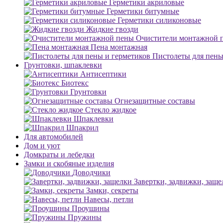
Герметики акриловые
Герметики битумные
Герметики силиконовые
Жидкие гвозди
Очистители монтажной 
Пена монтажная
Пистолеты для пены
Грунтовки, шпаклевки
Антисептики
Биотекс
Грунтовки
Огнезащитные составы
Стекло жидкое
Шпаклевки
Шпакрил
Для автомобилей
Дом и уют
Домкраты и лебедки
Замки и скобяные изделия
Доводчики
Завертки, задвижки, заще
Замки, секреты
Навесы, петли
Проушины
Пружины