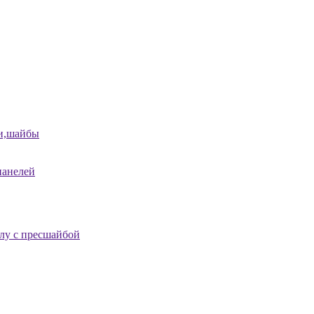
и,шайбы
панелей
лу с пресшайбой