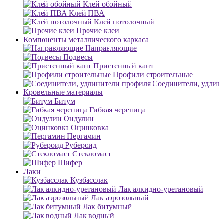
Клей обойный
Клей ПВА
Клей потолочный
Прочие клеи
Компоненты металлического каркаса
Направляющие
Подвесы
Пристенный кант
Профили строительные
Соединители, удли
Кровельные материалы
Битум
Гибкая черепица
Ондулин
Оцинковка
Пергамин
Рубероид
Стекломаст
Шифер
Лаки
Кузбасслак
Лак алкидно-уретановый
Лак аэрозольный
Лак битумный
Лак водный