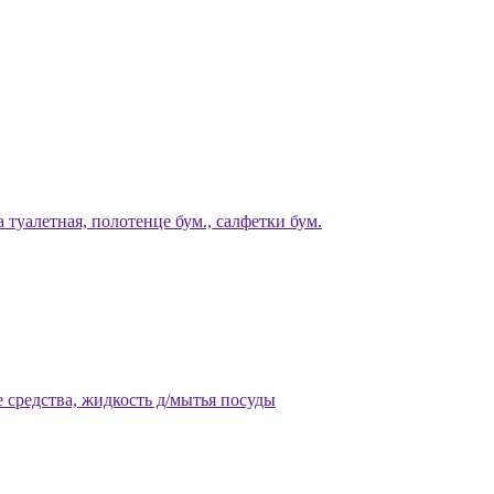
 туалетная, полотенце бум., салфетки бум.
 средства, жидкость д/мытья посуды