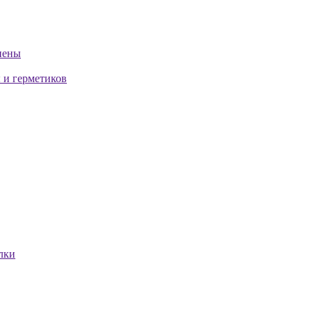
пены
 и герметиков
лки