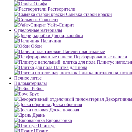
Олифа
Растворители
Смывка старой краски
Сольвент
Уайт-Спирит
Отделочные материалы
Двери, коробки
Наличник
Обои
Панели пластиковые
Перфорированные панели
Плинтус напольн
Плитка для пола
Плитка потолочная, пото
Печное литье
Пиломатериалы
Рейка
Брус
Декоративны
Доска обрезная
Доска половая
Дрань
Евровагонка
Плинтус
Шкант