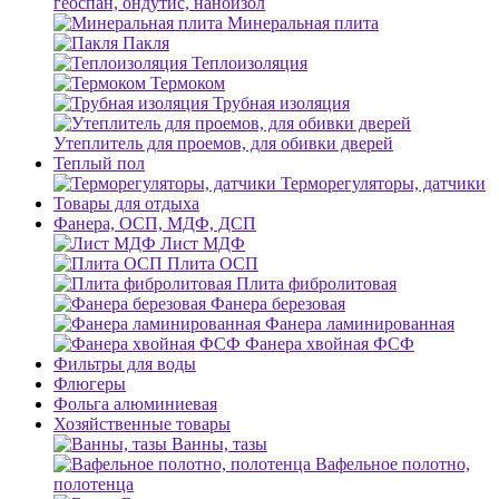
геоспан, ондутис, наноизол
Минеральная плита
Пакля
Теплоизоляция
Термоком
Трубная изоляция
Утеплитель для проемов, для обивки дверей
Теплый пол
Терморегуляторы, датчики
Товары для отдыха
Фанера, ОСП, МДФ, ДСП
Лист МДФ
Плита ОСП
Плита фибролитовая
Фанера березовая
Фанера ламинированная
Фанера хвойная ФСФ
Фильтры для воды
Флюгеры
Фольга алюминиевая
Хозяйственные товары
Ванны, тазы
Вафельное полотно,
полотенца