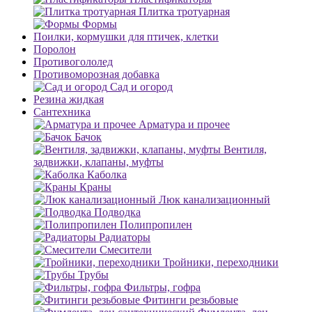
Плитка тротуарная
Формы
Поилки, кормушки для птичек, клетки
Поролон
Противогололед
Противоморозная добавка
Сад и огород
Резина жидкая
Сантехника
Арматура и прочее
Бачок
Вентиля,
задвижки, клапаны, муфты
Каболка
Краны
Люк канализационный
Подводка
Полипропилен
Радиаторы
Смесители
Тройники, переходники
Трубы
Фильтры, гофра
Фитинги резьбовые