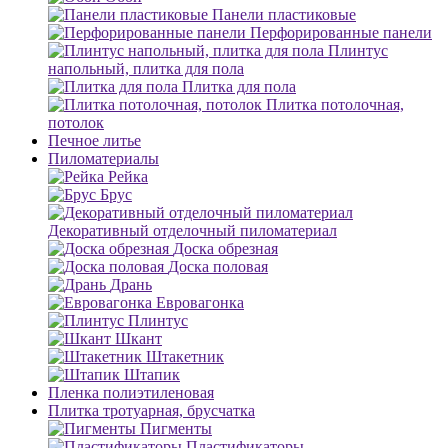
Панели пластиковые
Перфорированные панели
Плинтус
напольный, плитка для пола
Плитка для пола
Плитка потолочная,
потолок
Печное литье
Пиломатериалы
Рейка
Брус
Декоративный отделочный пиломатериал
Доска обрезная
Доска половая
Дрань
Евровагонка
Плинтус
Шкант
Штакетник
Штапик
Пленка полиэтиленовая
Плитка тротуарная, брусчатка
Пигменты
Пластификаторы