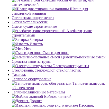
Фумлента, лен
сантехнический
Шланг для
стиральной машины
Светоотражающие ленты
Сетки металлические
Смеси сухие строительные
Алебастр, гипс
строительный
Затирка
Известь
Мел
Смеси для пола
Цементно-песчаные смеси
Средства защиты труда
Электроинструменты
Стеклоткань, стеклохолст, стеклопластик
Такелаж
Тепловое оборудование
Тепловентиляторы,
обогреватели
Теплоизоляционные материалы
Войлок льняной
Дорнит
Изоспан,