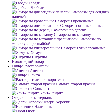
Гвозди
Дюбели
Саморезы для сендвич
панелей
Саморезы кровельные
Саморезы оцинкованные
Саморезы по дереву
Саморезы по металлу
Саморезы по
металлу с пресшайбой
Саморезы универсальные
Хомуты
Шурупы
Новогодний товар
Олифа, растворители
Ацетон
Олифа
Растворители
Смывка старой краски
Сольвент
Уайт-Спирит
Отделочные материалы
Двери, коробки
Наличник
Обои