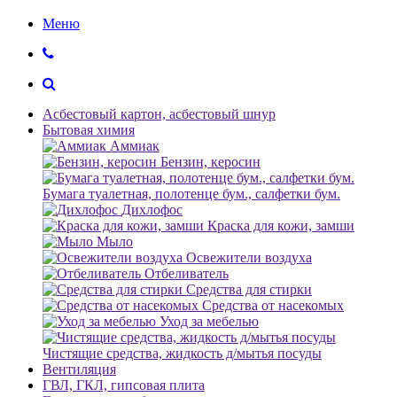
Меню
Асбестовый картон, асбестовый шнур
Бытовая химия
Аммиак
Бензин, керосин
Бумага туалетная, полотенце бум., салфетки бум.
Дихлофос
Краска для кожи, замши
Мыло
Освежители воздуха
Отбеливатель
Средства для стирки
Средства от насекомых
Уход за мебелью
Чистящие средства, жидкость д/мытья посуды
Вентиляция
ГВЛ, ГКЛ, гипсовая плита