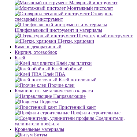
Малярный инструмент
Монтажный пистолет
Столярно-
слесарный инструмент
Шлифовальный инструмент и материалы
Штукатурный инструмент
Щетки, крацовки
Камень декоративный
Кирпич, отсевоблок
Клей
Клей для плитки
Клей обойный
Клей ПВА
Клей потолочный
Прочие клеи
Компоненты металлического каркаса
Направляющие
Подвесы
Пристенный кант
Профили строительные
Соединители,
удлинители профиля
Кровельные материалы
Битум