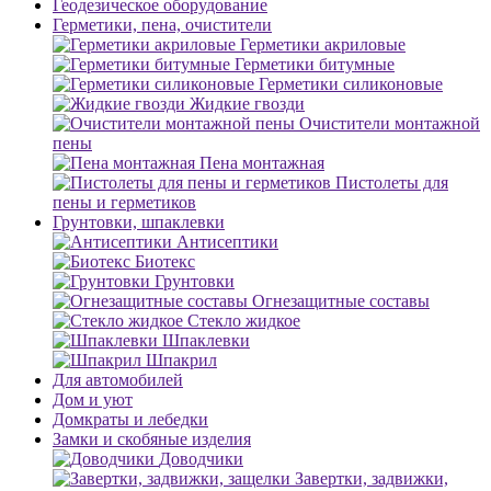
Геодезическое оборудование
Герметики, пена, очистители
Герметики акриловые
Герметики битумные
Герметики силиконовые
Жидкие гвозди
Очистители монтажной
пены
Пена монтажная
Пистолеты для
пены и герметиков
Грунтовки, шпаклевки
Антисептики
Биотекс
Грунтовки
Огнезащитные составы
Стекло жидкое
Шпаклевки
Шпакрил
Для автомобилей
Дом и уют
Домкраты и лебедки
Замки и скобяные изделия
Доводчики
Завертки, задвижки,