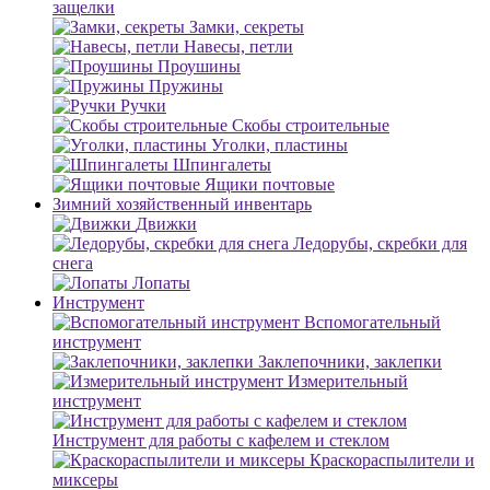
защелки
Замки, секреты
Навесы, петли
Проушины
Пружины
Ручки
Скобы строительные
Уголки, пластины
Шпингалеты
Ящики почтовые
Зимний хозяйственный инвентарь
Движки
Ледорубы, скребки для
снега
Лопаты
Инструмент
Вспомогательный
инструмент
Заклепочники, заклепки
Измерительный
инструмент
Инструмент для работы с кафелем и стеклом
Краскораспылители и
миксеры