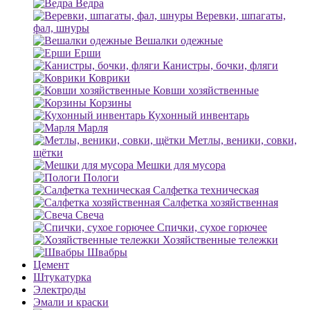
Ведра
Веревки, шпагаты,
фал, шнуры
Вешалки одежные
Ерши
Канистры, бочки, фляги
Коврики
Ковши хозяйственные
Корзины
Кухонный инвентарь
Марля
Метлы, веники, совки,
щётки
Мешки для мусора
Пологи
Салфетка техническая
Салфетка хозяйственная
Свеча
Спички, сухое горючее
Хозяйственные тележки
Швабры
Цемент
Штукатурка
Электроды
Эмали и краски