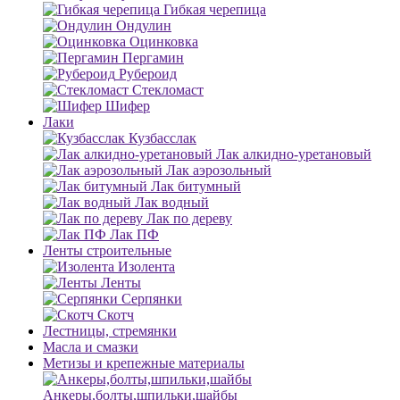
Гибкая черепица
Ондулин
Оцинковка
Пергамин
Рубероид
Стекломаст
Шифер
Лаки
Кузбасслак
Лак алкидно-уретановый
Лак аэрозольный
Лак битумный
Лак водный
Лак по дереву
Лак ПФ
Ленты строительные
Изолента
Ленты
Серпянки
Скотч
Лестницы, стремянки
Масла и смазки
Метизы и крепежные материалы
Анкеры,болты,шпильки,шайбы