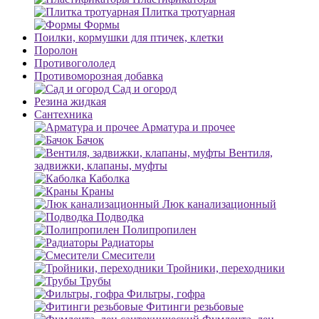
Плитка тротуарная
Формы
Поилки, кормушки для птичек, клетки
Поролон
Противогололед
Противоморозная добавка
Сад и огород
Резина жидкая
Сантехника
Арматура и прочее
Бачок
Вентиля,
задвижки, клапаны, муфты
Каболка
Краны
Люк канализационный
Подводка
Полипропилен
Радиаторы
Смесители
Тройники, переходники
Трубы
Фильтры, гофра
Фитинги резьбовые