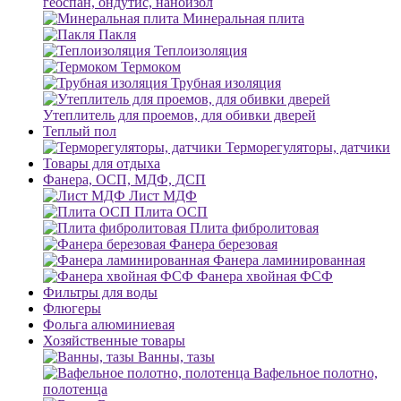
геоспан, ондутис, наноизол
Минеральная плита
Пакля
Теплоизоляция
Термоком
Трубная изоляция
Утеплитель для проемов, для обивки дверей
Теплый пол
Терморегуляторы, датчики
Товары для отдыха
Фанера, ОСП, МДФ, ДСП
Лист МДФ
Плита ОСП
Плита фибролитовая
Фанера березовая
Фанера ламинированная
Фанера хвойная ФСФ
Фильтры для воды
Флюгеры
Фольга алюминиевая
Хозяйственные товары
Ванны, тазы
Вафельное полотно,
полотенца