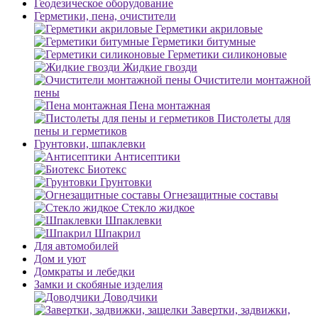
Геодезическое оборудование
Герметики, пена, очистители
Герметики акриловые
Герметики битумные
Герметики силиконовые
Жидкие гвозди
Очистители монтажной
пены
Пена монтажная
Пистолеты для
пены и герметиков
Грунтовки, шпаклевки
Антисептики
Биотекс
Грунтовки
Огнезащитные составы
Стекло жидкое
Шпаклевки
Шпакрил
Для автомобилей
Дом и уют
Домкраты и лебедки
Замки и скобяные изделия
Доводчики
Завертки, задвижки,