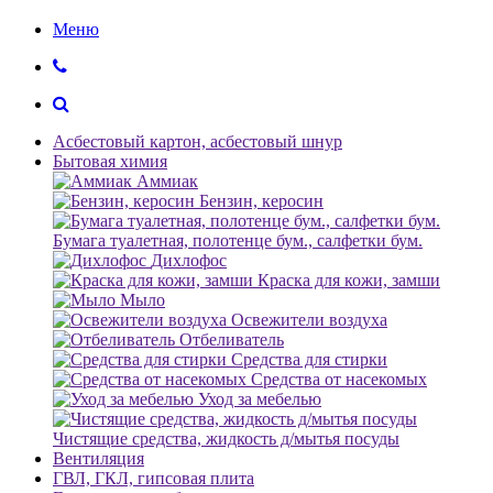
Меню
Асбестовый картон, асбестовый шнур
Бытовая химия
Аммиак
Бензин, керосин
Бумага туалетная, полотенце бум., салфетки бум.
Дихлофос
Краска для кожи, замши
Мыло
Освежители воздуха
Отбеливатель
Средства для стирки
Средства от насекомых
Уход за мебелью
Чистящие средства, жидкость д/мытья посуды
Вентиляция
ГВЛ, ГКЛ, гипсовая плита