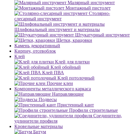
Малярный инструмент
Монтажный пистолет
Столярно-
слесарный инструмент
Шлифовальный инструмент и материалы
Штукатурный инструмент
Щетки, крацовки
Камень декоративный
Кирпич, отсевоблок
Клей
Клей для плитки
Клей обойный
Клей ПВА
Клей потолочный
Прочие клеи
Компоненты металлического каркаса
Направляющие
Подвесы
Пристенный кант
Профили строительные
Соединители,
удлинители профиля
Кровельные материалы
Битум