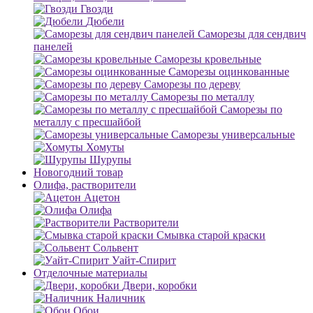
Гвозди
Дюбели
Саморезы для сендвич
панелей
Саморезы кровельные
Саморезы оцинкованные
Саморезы по дереву
Саморезы по металлу
Саморезы по
металлу с пресшайбой
Саморезы универсальные
Хомуты
Шурупы
Новогодний товар
Олифа, растворители
Ацетон
Олифа
Растворители
Смывка старой краски
Сольвент
Уайт-Спирит
Отделочные материалы
Двери, коробки
Наличник
Обои