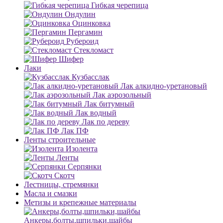
Гибкая черепица
Ондулин
Оцинковка
Пергамин
Рубероид
Стекломаст
Шифер
Лаки
Кузбасслак
Лак алкидно-уретановый
Лак аэрозольный
Лак битумный
Лак водный
Лак по дереву
Лак ПФ
Ленты строительные
Изолента
Ленты
Серпянки
Скотч
Лестницы, стремянки
Масла и смазки
Метизы и крепежные материалы
Анкеры,болты,шпильки,шайбы