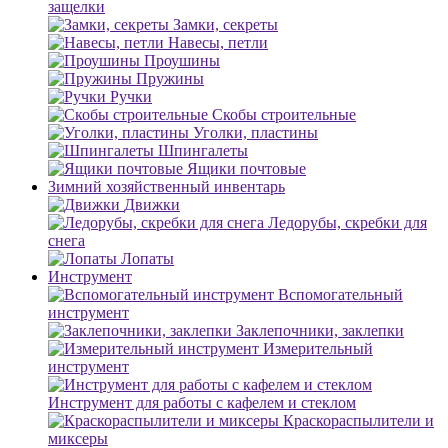
защелки
Замки, секреты
Навесы, петли
Проушины
Пружины
Ручки
Скобы строительные
Уголки, пластины
Шпингалеты
Ящики почтовые
Зимний хозяйственный инвентарь
Движки
Ледорубы, скребки для
снега
Лопаты
Инструмент
Вспомогательный
инструмент
Заклепочники, заклепки
Измерительный
инструмент
Инструмент для работы с кафелем и стеклом
Краскораспылители и
миксеры