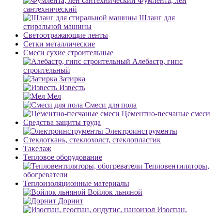
Фумлента, лен
сантехнический
Шланг для
стиральной машины
Светоотражающие ленты
Сетки металлические
Смеси сухие строительные
Алебастр, гипс
строительный
Затирка
Известь
Мел
Смеси для пола
Цементно-песчаные смеси
Средства защиты труда
Электроинструменты
Стеклоткань, стеклохолст, стеклопластик
Такелаж
Тепловое оборудование
Тепловентиляторы,
обогреватели
Теплоизоляционные материалы
Войлок льняной
Дорнит
Изоспан,