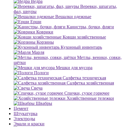
Ведра
Веревки, шпагаты,
фал, шнуры
Вешалки одежные
Ерши
Канистры, бочки, фляги
Коврики
Ковши хозяйственные
Корзины
Кухонный инвентарь
Марля
Метлы, веники, совки,
щётки
Мешки для мусора
Пологи
Салфетка техническая
Салфетка хозяйственная
Свеча
Спички, сухое горючее
Хозяйственные тележки
Швабры
Цемент
Штукатурка
Электроды
Эмали и краски