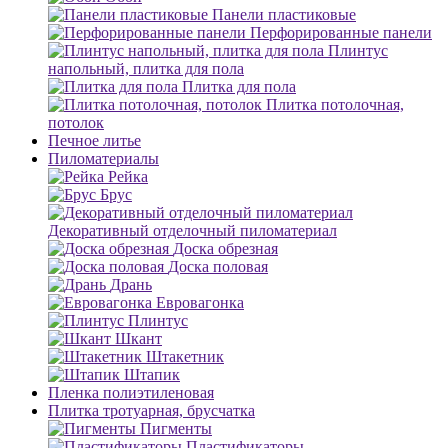
Панели пластиковые
Перфорированные панели
Плинтус
напольный, плитка для пола
Плитка для пола
Плитка потолочная,
потолок
Печное литье
Пиломатериалы
Рейка
Брус
Декоративный отделочный пиломатериал
Доска обрезная
Доска половая
Дрань
Евровагонка
Плинтус
Шкант
Штакетник
Штапик
Пленка полиэтиленовая
Плитка тротуарная, брусчатка
Пигменты
Пластификаторы