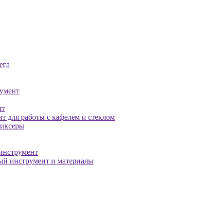
ега
умент
нт
т для работы с кафелем и стеклом
миксеры
инструмент
й инструмент и материалы