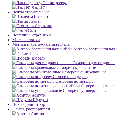
Лак по дереву
Лак ПФ
Ленты строительные
Изолента
Ленты
Серпянки
Скотч
Лестницы, стремянки
Масла и смазки
Метизы и крепежные материалы
Анкеры,болты,шпильк
Гвозди
Дюбели
Саморезы для сендвич 
Саморезы кровельные
Саморезы оцинкованные
Саморезы по дереву
Саморезы по металлу
Саморезы по метал
Саморезы универсальные
Хомуты
Шурупы
Новогодний товар
Олифа, растворители
Ацетон