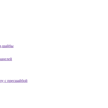
и,шайбы
панелей
лу с пресшайбой