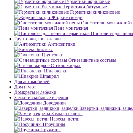
Герметики акриловые
Герметики битумные
Герметики силиконовые
Жидкие гвозди
Очистители монтажной 
Пена монтажная
Пистолеты для пены
Грунтовки, шпаклевки
Антисептики
Биотекс
Грунтовки
Огнезащитные составы
Стекло жидкое
Шпаклевки
Шпакрил
Для автомобилей
Дом и уют
Домкраты и лебедки
Замки и скобяные изделия
Доводчики
Завертки, задвижки, заще
Замки, секреты
Навесы, петли
Проушины
Пружины