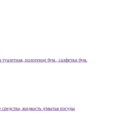
 туалетная, полотенце бум., салфетки бум.
 средства, жидкость д/мытья посуды