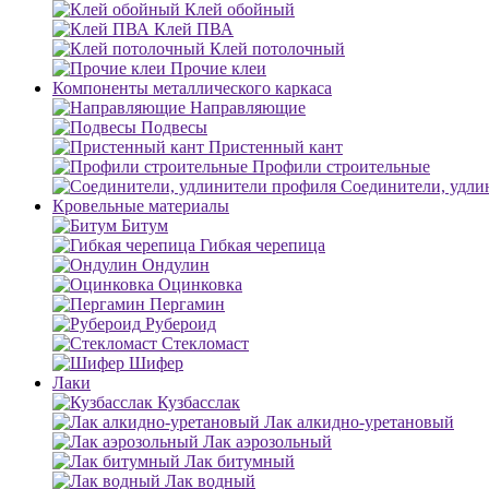
Клей обойный
Клей ПВА
Клей потолочный
Прочие клеи
Компоненты металлического каркаса
Направляющие
Подвесы
Пристенный кант
Профили строительные
Соединители, удли
Кровельные материалы
Битум
Гибкая черепица
Ондулин
Оцинковка
Пергамин
Рубероид
Стекломаст
Шифер
Лаки
Кузбасслак
Лак алкидно-уретановый
Лак аэрозольный
Лак битумный
Лак водный