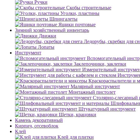
Ручки
Скобы строительные
Уголки, пластины
Шпингалеты
Ящики почтовые
Зимний хозяйственный инвентарь
Движки
Ледорубы, скребки для сн
Лопаты
Инструмент
Вспомогательный инстр
Заклепочники, заклепки
Измерительный инструме
Инструмен
Краскораспылители и 
Малярный инструмент
Монтажный пистолет
Столярно-слесарный 
Шлифовальны
Штукатурный инструмент
Щетки, крацовки
Камень декоративный
Кирпич, отсевоблок
Клей
Клей для плитки