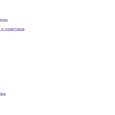
пены
 и герметиков
лки