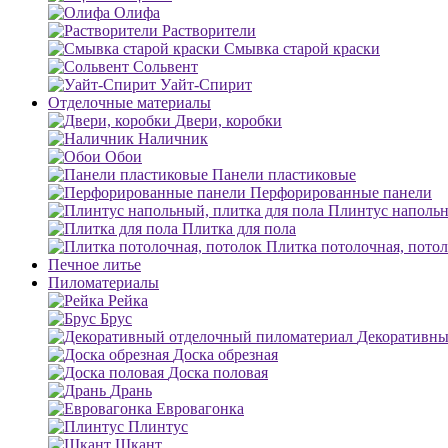
Олифа
Растворители
Смывка старой краски
Сольвент
Уайт-Спирит
Отделочные материалы
Двери, коробки
Наличник
Обои
Панели пластиковые
Перфорированные панели
Плинтус напольн
Плитка для пола
Плитка потолочная, пото
Печное литье
Пиломатериалы
Рейка
Брус
Декоративны
Доска обрезная
Доска половая
Дрань
Евровагонка
Плинтус
Шкант